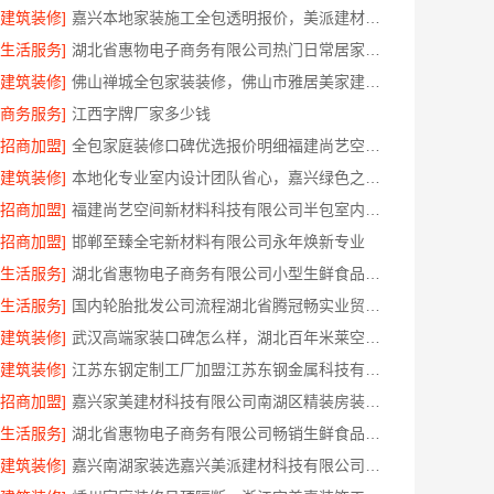
[建筑装修]
嘉兴本地家装施工全包透明报价，美派建材零增项
[生活服务]
湖北省惠物电子商务有限公司热门日常居家公司价格分析
[建筑装修]
佛山禅城全包家装装修，佛山市雅居美家建筑装饰工程有限公司全程托管
[商务服务]
江西字牌厂家多少钱
[招商加盟]
全包家庭装修口碑优选报价明细福建尚艺空间公司
[建筑装修]
本地化专业室内设计团队省心，嘉兴绿色之家建材科技有限公司全程托管
[招商加盟]
福建尚艺空间新材料科技有限公司半包室内家装全屋改造
[招商加盟]
邯郸至臻全宅新材料有限公司永年焕新专业
[生活服务]
湖北省惠物电子商务有限公司小型生鲜食品代理商价格
[生活服务]
国内轮胎批发公司流程湖北省腾冠畅实业贸易有限公司规范交易
[建筑装修]
武汉高端家装口碑怎么样，湖北百年米莱空间美学装饰材料有限公司实力说话
[建筑装修]
江苏东钢定制工厂加盟江苏东钢金属科技有限公司
[招商加盟]
嘉兴家美建材科技有限公司南湖区精装房装修怎么样
[生活服务]
湖北省惠物电子商务有限公司畅销生鲜食品软件功能解析
[建筑装修]
嘉兴南湖家装选嘉兴美派建材科技有限公司，环保透明报价