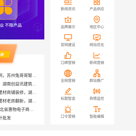
新闻资讯
产品供应
品牌展示
地区中心
官网建设
网站优化
口碑营销
新闻营销
性价比高旧房翻新二手房案例，苏州兔哥哥智装新材料
雨花区专业装饰零增项承诺，湖南创益讯建筑有限公司靠谱
全网营销
群站推广
湖南本地装修湖南美学筑家建材商铺装修，湖南美学筑家建材高效交付
湖南装修公司湖南美学筑家建材老房翻新，湖南美学筑家建材让旧房焕新
标题智造
舆情监控
便宜数码家电平台好不好-湖北省惠物电子商务有限公司
计批发
口令营销
智能编辑
大连mba课程培训学校 社科赛斯MBA考研定制专业辅导规划
推荐轮胎平台优势，湖北省腾冠畅实业贸易有限公司引领