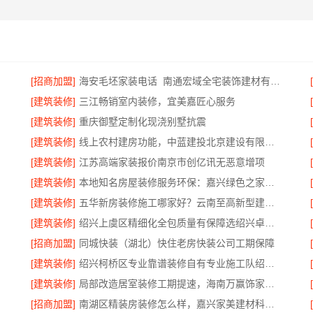
[招商加盟]
海安毛坯家装电话_南通宏域全宅装饰建材有限公司
[建筑装修]
三江畅销室内装修，宜美嘉匠心服务
[建筑装修]
重庆御墅定制化现浇别墅抗震
[建筑装修]
线上农村建房功能，中蓝建投北京建设有限公司四川全程托管服务
[建筑装修]
江苏高端家装报价南京市创亿讯无恶意增项
[建筑装修]
本地知名房屋装修服务环保：嘉兴绿色之家建材科技
[建筑装修]
五华新房装修施工哪家好？云南至高新型建材有限公司
[建筑装修]
绍兴上虞区精细化全包质量有保障选绍兴卓鑫装饰材料有限公司
[招商加盟]
同城快装（湖北）快住老房快装公司工期保障
[建筑装修]
绍兴柯桥区专业靠谱装修自有专业施工队绍兴卓鑫装饰材料有限公司
[建筑装修]
局部改造居室装修工期提速，海南万赢饰家高效交付
[招商加盟]
南湖区精装房装修怎么样，嘉兴家美建材科技口碑