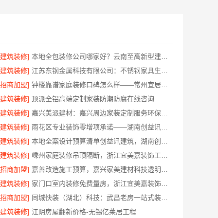
[建筑装修]
本地全包装修公司哪家好？云南至高新型建材有限公司
[建筑装修]
江苏东钢金属科技有限公司：不锈钢家具生产基地好不好
[招商加盟]
钟楼靠谱家庭装修口碑怎么样——常州宜居佳装饰
[建筑装修]
顶派全铝高端定制家装防潮防腐在线咨询
[建筑装修]
嘉兴美派建材：嘉兴周边家装定制服务环保材料
[建筑装修]
雨花区专业装饰零增项承诺——湖南创益讯建筑有限公司
[建筑装修]
本地全案设计预算清单创益讯建筑，湖南创益讯建筑有限公司透明全包
[建筑装修]
嵊州家庭装修吊顶隔断，浙江宜美嘉装饰工程有限公司专业施工
[招商加盟]
嘉善改造施工预算，嘉兴家美建材科技透明报价
[建筑装修]
家门口室内装修免费量房，浙江宜美嘉装饰工程有限公司
[招商加盟]
同城快装（湖北）科技：武昌老房一站式装修北欧风靠谱
[建筑装修]
江阴房屋翻新价格-无锡亿莱居工程