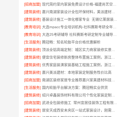
[招商加盟]
现代简约室内家装免费设计价格-福建尚艺空间新材料科技有限公司
[建筑装修]
嘉兴南湖家装设计全包环保材料，美派建材闭口合同
[建筑装修]
基装设计施工一体化哪家专业_无锡亿莱居装饰工程材料有
[教育培训]
大连mpacc专业培训机构-社科赛斯考研全年魔鬼集训营
[教育培训]
大连25考研辅导 社科赛斯考研定制专业辅导规划
[生活服务]
腾冠畅：知名轮胎平台价格优惠解析
[建筑装修]
顶派全铝高端定制：城区实力商家装修实景案例
[建筑装修]
便宜住宅装修新房整体布置施工案例，浙江乐享新材料有限公司为您详解
[建筑装修]
优秀家庭装潢家装基础工程施工案例，浙江乐享新材料有限公司案例展示
[建筑装修]
嘉兴美派建材：本地家装定制服务性价比高
[招商加盟]
南湖区装修家居专业推荐嘉兴家美建材科技有限公司
[生活服务]
国内轮胎平台解决方案：腾冠畅实业供货
[建筑装修]
绍兴卓鑫装饰材料有限公司个性化家装定制环保优质材料
[招商加盟]
武进全包装修施工_常州宜居佳装饰工程有限
[建筑装修]
居安天成西安未央区一站式家装设计，刚需房售后完善