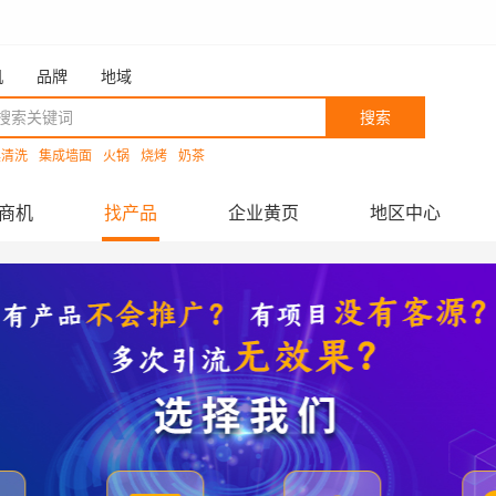
机
品牌
地域
搜索
具清洗
集成墙面
火锅
烧烤
奶茶
商机
找产品
企业黄页
地区中心