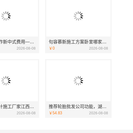
艺术匠心制作新中式费用——江苏东钢金属家居详解
句容慕新施工方案卧室哪家好，慕新不锈钢全案装修口碑
￥0
2026-08-08
2026-08-08
室内装修设计施工厂家江西圣匠新型环保材料有限公司
推荐轮胎批发公司功能，湖北省腾冠畅更全
￥54.83
2026-08-08
2026-08-08