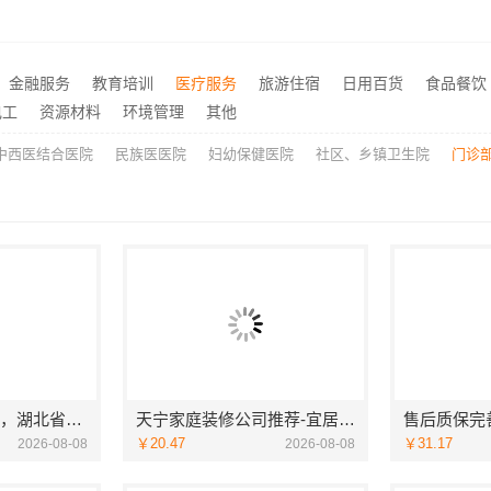
本地全包装修公司哪家好？云南至高新型建材有限公司
天宁家庭装修公司推荐-宜
别墅装饰工程蚀刻工艺多少钱：江苏东钢金属家居有限公司不锈钢优势
推荐
装修，宜美嘉匠心服务
推荐
金融服务
教育培训
医疗服务
旅游住宿
日用百货
食品餐饮
江苏东钢金属科技有限公司：不锈钢家具生产基地好不好
推荐
电工
资源材料
环境管理
其他
中西医结合医院
民族医医院
妇幼保健医院
社区、乡镇卫生院
门诊
推荐轮胎平台优势，湖北省腾冠畅实业贸易有限公司引领
天宁家庭装修公司推荐-宜居佳专业团队
￥20.47
￥31.17
2026-08-08
2026-08-08