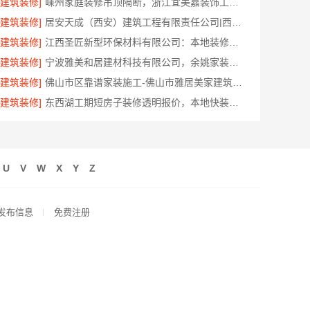
[建筑装修]
嵊州家庭装修吊顶隔断，浙江宜美嘉装饰工程有限公司专业服务
[建筑装修]
居安天成（西安）建筑工程有限责任公司|西安雁塔区刚需房一站式家装
[建筑装修]
江西圣匠新型环保材料有限公司：本地装修预算透明可靠
[建筑装修]
宁波雅美和居建材科技有限公司，余姚家装设计到店咨询
[建筑装修]
佛山市区靠谱家装施工-佛山市雅居美家建筑装饰工程有限公司
[建筑装修]
东西湖工期短房子装修透明报价，本地快装（湖北）科技全程可视
U
V
W
X
Y
Z
发布信息
免费注册