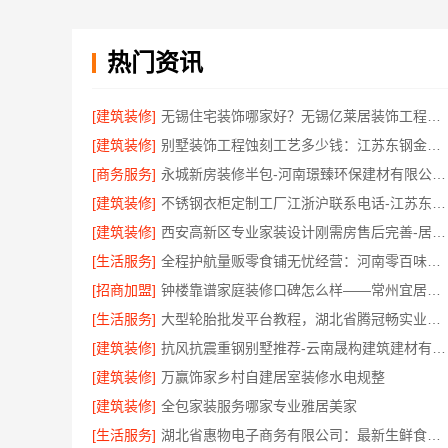
热门资讯
[建筑装修]
无锡住宅装饰哪家好？无锡亿莱居装饰工程材料有限公司一站式服务
[建筑装修]
别墅装饰工程蚀刻工艺多少钱：江苏东钢金属家居有限公司不锈钢优势
[商务服务]
永城新房装修半包-河南璟臻环保建材有限公司省心托管
[建筑装修]
不锈钢衣柜定制工厂江浙沪联系电话-江苏东钢金属科技有限公司
[建筑装修]
西安高新区专业家装设计刚需房售后完善-居安天成
[生活服务]
全程护航量贩零食铺无忧经营：河南零百味供应链有限公司加盟
[招商加盟]
钟楼靠谱家庭装修口碑怎么样——常州宜居佳装饰工程有限公司
[生活服务]
大型轮胎批发平台教程，湖北省腾冠畅实业贸易有限公司
[建筑装修]
抗风抗震重钢别墅推荐-云南晟构建筑建材有限公司
[建筑装修]
万赢饰家乡村自建居室装修水电规整
[建筑装修]
全包家装服务哪家专业雅居美家
[生活服务]
湖北省惠物电子商务有限公司：最新生鲜食品网站价格更新