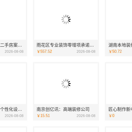
性价比高旧房翻新二手房案例，苏州兔哥哥智装新材料
雨花区专业装饰零增项承诺，湖南创益讯建筑有限公司靠谱
￥557.52
￥50.72
2026-08-08
2026-08-08
南京创亿讯：本地个性化设计批发
南京创亿讯：高端装修公司
￥15.51
￥0
2026-08-08
2026-08-08