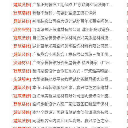
[建筑装修]
广东正规装饰工期保障-广东鼎饰空间装饰工程有限公司
[建筑装修]
慕新不锈钢：句容卧室施工流程详解
限公司
[建筑装修]
荆州装修公司婚房设计湖北百年米莱空间美学装饰材料有限公司
[商务服务]
河南璟臻环保建材有限公司-濮阳旧房改造多少钱
[建筑装修]
自住房家装装修环保材料嘉兴美派建材科技有限公司
[建筑装修]
湖北百年米莱空间美学装饰材料有限公司高端整家装修老房翻新
[建筑装修]
广东鼎饰空间装饰工程有限公司珠三角正规装饰透明化施工
[资源材料]
广州家装装修报价全屋装修-精匠饰家（广州）家居建材有限公司
[建筑装修]
镇海家装设计合作联系方式 - 宁波雅美和居建材科技有限公司预约咨询
[生活服务]
大型轮胎批发平台教程湖北省腾冠畅实业贸易有限公司采购指南
[建筑装修]
本市口碑装修服务实惠，嘉兴绿色之家建材科技有限公司专业家装
[建筑装修]
浙江臻美新型建材有限公司透明装修设计施工精装
[建筑装修]
空间定制设计方案厂家江西圣匠新型环保材料有限公司
公司
[建筑装修]
本地全案设计预算清单湖南创益讯建筑有限公司
[建筑装修]
同城知名室内设计团队高端，嘉兴绿色之家建材科技有限公司