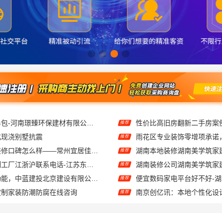
永城新房装修半包-河南璟臻环保建材有限公司省心托管
推荐
化现浇别墅抗震
推荐
钟楼靠谱家庭装修口碑怎么样——常州宜居佳装饰
推荐
不锈钢衣柜定制工厂江浙沪联系电话-江苏东钢金属科技有限公司
推荐
线上农村建房功能，中蓝建投北京建设有限公司四川全程托管服务
推荐
定制家装防潮防腐在线咨询
南京创亿讯：本地个性化设
推荐
无锡住宅装饰哪家好？无锡亿莱居装饰工程材料有限公司一站式服务
推荐
海安毛坯家装电话_南通宏域全宅装饰建材有限公司
推荐
推荐