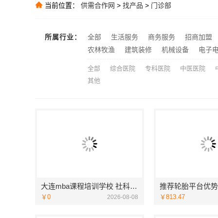
当前位置：
供需合作网
>
找产品
>
门诊部
推荐
三江畅销室内
推荐
所属行业：
全部
生活服务
商务服务
招商加盟
推荐
农林牧渔
建筑装修
机械设备
电子
全部
综合医院
专科医院
中医医院
其他
大连mba课程培训学校 社科赛斯MBA考研定制专业辅导规划
￥0
￥813.47
2026-08-08