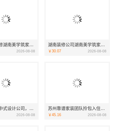
湖南本地装修湖南美学筑家建材商铺装修，湖南美学筑家建材高效交付
湖南装修公司湖南美学筑家建材老房翻新，湖南美学筑家建材让旧房焕新
￥30.07
2026-08-08
2026-08-08
匠心制作新中式设计公司，华居不锈钢融合之美
苏州靠谱家装团队拎包入住，苏州百年豪庭新材料
￥45.16
2026-08-08
2026-08-08