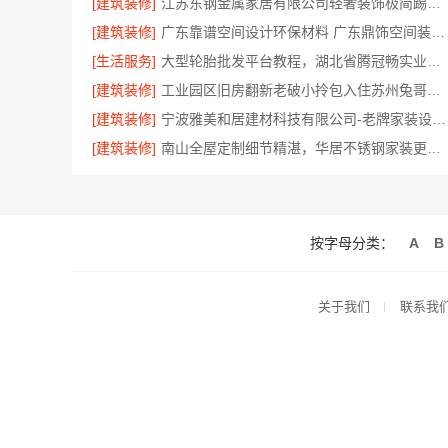
[建筑装修]
江苏东钢金属家居有限公司轻奢装饰极简踢脚线是什么
[建筑装修]
广东靠谱空间设计环保材料 广东鼎饰空间装饰工程有限公司
[生活服务]
大型轮胎批发平台教程，湖北省腾冠畅实业贸易有限公司采购指南
[建筑装修]
工业园区旧房翻新老破小拎包入住苏州兔哥哥智装
[建筑装修]
宁波雅美和居建材科技有限公司-老牌家装设计施工对接渠道
[建筑装修]
南山全屋定制细节精湛，华居不锈钢家装更省心
按字母分类：
A
B
关于我们
联系我