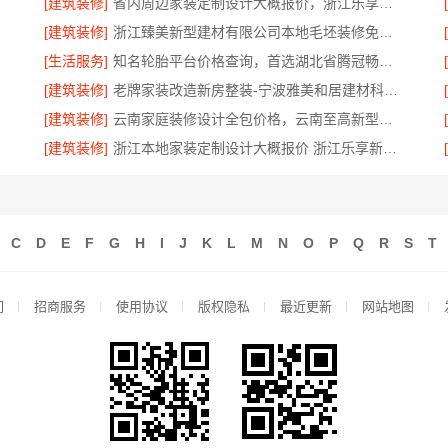
[建筑装修]
省内周边家装定制设计大概报价，浙江乐享新材料有限公司品质保障
[建筑装修]
浙江臻美新型建材有限公司本地毛坯装修免费设计环保
[生活服务]
知名轮胎平台价格查询，首选湖北省腾冠畅实业贸易有限公司
[建筑装修]
老牌家装改造新房整装-宁波雅美和居建材科技有限公司
[建筑装修]
云南家庭装修设计全包价格，云南至高新型建材有限公司透明划算
[建筑装修]
浙江本地家装定制设计大概报价 浙江乐享新材料有限公司
C
D
E
F
G
H
I
J
K
L
M
N
O
P
Q
R
S
T
们
招商服务
使用协议
版权隐私
最近更新
网站地图