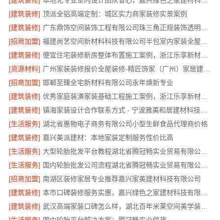
[建筑装修]
本地化专业室内设计团队省心，嘉兴绿色之家建材科技有限公司全程托管
[建筑装修]
顶派全铝高端定制：城区实力商家装修实景案例
[建筑装修]
广东鼎饰空间装饰工程有限公司珠三角正规装饰透明化施工
[招商加盟]
福建尚艺空间新材料科技有限公司半包室内家装全屋改造
[建筑装修]
便宜住宅装修新房整体布置施工案例，浙江乐享新材料有限公司为您详解
[资源材料]
广州家装装修报价全屋装修-精匠饰家（广州）家居建材有限公司
[招商加盟]
邯郸至臻全宅新材料有限公司永年焕新专业
[建筑装修]
优秀家庭装潢家装基础工程施工案例，浙江乐享新材料有限公司案例展示
[建筑装修]
镇海家装设计合作联系方式 - 宁波雅美和居建材科技有限公司预约咨询
[生活服务]
湖北省惠物电子商务有限公司小型生鲜食品代理商价格
[建筑装修]
嘉兴美派建材：本地家装定制服务性价比高
[生活服务]
大型轮胎批发平台教程湖北省腾冠畅实业贸易有限公司采购指南
[生活服务]
国内轮胎批发公司流程湖北省腾冠畅实业贸易有限公司规范交易
[招商加盟]
南湖区装修家居专业推荐嘉兴家美建材科技有限公司
[建筑装修]
本市口碑装修服务实惠，嘉兴绿色之家建材科技有限公司专业家装
[建筑装修]
武汉高端家装口碑怎么样，湖北百年米莱空间美学装饰材料有限公司实力说话