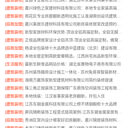
[建筑装修]
宜昌专业装修公司口碑，湖北百年米莱空间美学装饰材料有限公司
[建筑装修]
嘉兴绿色之家建材科技有限公司：本地专业家装高端服务
[建筑装修]
雨花区专业房屋翻新透明化施工认准湖南创益讯建筑有限公司
[招商加盟]
嘉兴美居乐建材科技有限公司新房装修居室改造预约上门
[建筑装修]
新型家居材料环保优势-顶派全铝高端定制，全铝无醛即装即住
[建筑装修]
正规品牌居家设计全铝吊顶-顶派全铝高端定制，蜂窝吊顶定制
[招商加盟]
杨凌全包装修十大品牌选中蓝建投（北京）建设有限公司武功分公司
[建筑装修]
本地全屋定制简欧套餐精选，江西尚宅尚品新型环保材料有限公司
[生活服务]
最新生鲜食品网站价格：湖北省惠物电子商务有限公司
[建筑装修]
苏州装饰婚房设计施工一体化 - 苏州兔哥哥智装新材料有限公司
[建筑装修]
海南万赢饰家新型建筑材料有限公司简约装修提速
[建筑装修]
珠三角正规装饰工期保障广东鼎饰空间装饰工程有限公司
[建筑装修]
本地快装：江汉省事家装老房翻新，拎包入住
[建筑装修]
江苏东钢金属科技有限公司上榜不锈钢橱柜十大品牌
[建筑装修]
屏风隔断装饰工程意式极简案例-江苏东钢金属家居有限公司
[招商加盟]
秀洲区室内设计哪家好旧房翻新，嘉兴锦居装饰材料有限公司