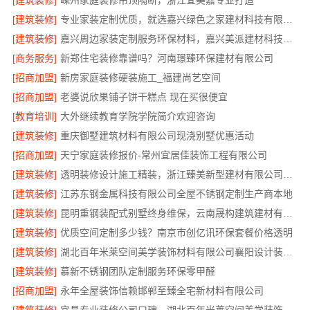
[建筑装修]
嵊州家庭装修吊顶隔断，浙江宜美嘉专业打造
[建筑装修]
专业家装定制优质，就选嘉兴绿色之家建材科技有限公司
[建筑装修]
嘉兴周边家装定制服务环保材料，嘉兴美派建材科技有限公司
[商务服务]
新郑住宅装修靠谱吗？河南璟臻环保建材有限公司
[招商加盟]
新房家庭装修硬装施工_福建尚艺空间
[招商加盟]
老婆说欣果铺子饼干糕点 现在买很便宜
[教育培训]
大外继续教育学院学院简介欢迎咨询
[建筑装修]
重庆御墅建筑材料有限公司现浇别墅优惠活动
[招商加盟]
天宁家庭装修报价-常州宜居佳装饰工程有限公司
[建筑装修]
透明装修设计施工精装，浙江臻美新型建材有限公司一站式服务
[建筑装修]
江苏东钢金属科技有限公司全屋不锈钢定制生产商本地
[建筑装修]
昆明重钢装配式别墅终身维保，云南晟构建筑建材有限公司值得信赖
[建筑装修]
优质空间定制多少钱？南京市创亿讯环保套餐价格透明
[建筑装修]
湖北百年米莱空间美学装饰材料有限公司襄阳设计装修轻奢风案例
[建筑装修]
慕新不锈钢团队定制服务环保零甲醛
[招商加盟]
永年全屋装饰信赖邯郸至臻全宅新材料有限公司