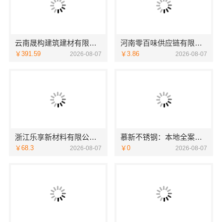
云南晟构建筑建材有限公司轻奢高端重钢住宅报价
河南零百味供应链有限公司整店输出量贩零食适配全场景
￥391.59
￥3.86
2026-08-07
2026-08-07
浙江乐享新材料有限公司|优秀家庭装潢家装基础工程施工案例
慕新不锈钢：本地全案卧室效果图，设计更懂你
￥68.3
￥0
2026-08-07
2026-08-07