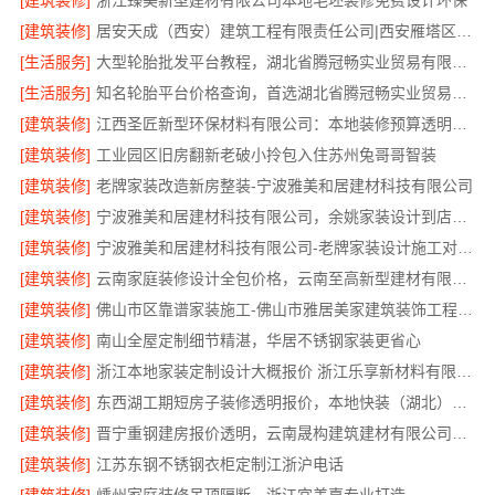
[建筑装修]
浙江臻美新型建材有限公司本地毛坯装修免费设计环保
[建筑装修]
居安天成（西安）建筑工程有限责任公司|西安雁塔区刚需房一站式家装
[生活服务]
大型轮胎批发平台教程，湖北省腾冠畅实业贸易有限公司采购指南
[生活服务]
知名轮胎平台价格查询，首选湖北省腾冠畅实业贸易有限公司
[建筑装修]
江西圣匠新型环保材料有限公司：本地装修预算透明可靠
[建筑装修]
工业园区旧房翻新老破小拎包入住苏州兔哥哥智装
[建筑装修]
老牌家装改造新房整装-宁波雅美和居建材科技有限公司
[建筑装修]
宁波雅美和居建材科技有限公司，余姚家装设计到店咨询
[建筑装修]
宁波雅美和居建材科技有限公司-老牌家装设计施工对接渠道
[建筑装修]
云南家庭装修设计全包价格，云南至高新型建材有限公司透明划算
[建筑装修]
佛山市区靠谱家装施工-佛山市雅居美家建筑装饰工程有限公司
[建筑装修]
南山全屋定制细节精湛，华居不锈钢家装更省心
[建筑装修]
浙江本地家装定制设计大概报价 浙江乐享新材料有限公司
[建筑装修]
东西湖工期短房子装修透明报价，本地快装（湖北）科技全程可视
[建筑装修]
晋宁重钢建房报价透明，云南晟构建筑建材有限公司为您服务
[建筑装修]
江苏东钢不锈钢衣柜定制江浙沪电话