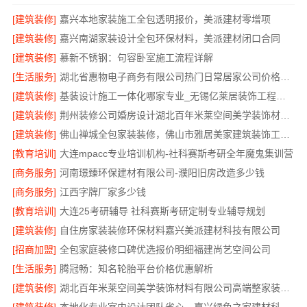
[建筑装修]
嘉兴本地家装施工全包透明报价，美派建材零增项
[建筑装修]
嘉兴南湖家装设计全包环保材料，美派建材闭口合同
[建筑装修]
慕新不锈钢：句容卧室施工流程详解
[生活服务]
湖北省惠物电子商务有限公司热门日常居家公司价格分析
[建筑装修]
基装设计施工一体化哪家专业_无锡亿莱居装饰工程材料有限公司
[建筑装修]
荆州装修公司婚房设计湖北百年米莱空间美学装饰材料有限公司
[建筑装修]
佛山禅城全包家装装修，佛山市雅居美家建筑装饰工程有限公司全程托管
[教育培训]
大连mpacc专业培训机构-社科赛斯考研全年魔鬼集训营
[商务服务]
河南璟臻环保建材有限公司-濮阳旧房改造多少钱
[商务服务]
江西字牌厂家多少钱
[教育培训]
大连25考研辅导 社科赛斯考研定制专业辅导规划
[建筑装修]
自住房家装装修环保材料嘉兴美派建材科技有限公司
[招商加盟]
全包家庭装修口碑优选报价明细福建尚艺空间公司
[生活服务]
腾冠畅：知名轮胎平台价格优惠解析
[建筑装修]
湖北百年米莱空间美学装饰材料有限公司高端整家装修老房翻新