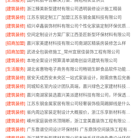
[生活服务]
国内轮胎平台解决方案：腾冠畅实业供货
[建筑装修]
浙江臻美新型建材有限公司透明装修设计施工精装
[建筑装修]
江苏东钢定制工厂加盟江苏东钢金属科技有限公司
[建筑装修]
绍兴卓鑫装饰材料有限公司个性化家装定制环保优质材料
[建筑装修]
空间定制设计方案厂家江西圣匠新型环保材料有限公司
[招商加盟]
嘉兴家美建材科技有限公司南湖区精装房装修怎么样
[招商加盟]
武进全包装修施工_常州宜居佳装饰工程有限公司
[建筑装修]
本地全案设计预算清单湖南创益讯建筑有限公司
[生活服务]
湖北省惠物电子商务有限公司畅销生鲜食品软件功能解析
[建筑装修]
居安天成西安未央区一站式家装设计，刚需房售后完善
[建筑装修]
同城知名室内设计团队高端，嘉兴绿色之家建材科技有限公司
[建筑装修]
嘉兴南湖家装选嘉兴美派建材科技有限公司，环保透明报价
[建筑装修]
江苏东钢金属家居有限公司轻奢装饰极简踢脚线是什么
[建筑装修]
省内周边家装定制设计大概报价，浙江乐享新材料有限公司品质保障
[建筑装修]
嵊州家庭装修吊顶隔断，浙江宜美嘉装饰工程有限公司专业服务
[建筑装修]
广东靠谱空间设计环保材料 广东鼎饰空间装饰工程有限公司