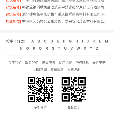
[建筑装修]
本市口碑装修服务实惠，嘉兴绿色之家建材科技有限公司透明全包
[建筑装修]
畅销重钢别墅局部改造选中蓝建投北京建设有限公司四川
[建筑装修]
渝北建房每平米价格？重庆御墅建筑材料有限公司环保材料
[招商加盟]
秀洲区装饰排名公寓装修，嘉兴锦居装饰材料有限公司品质交付
按字母分类：
A
B
C
D
E
F
G
H
I
J
K
L
M
N
O
P
Q
R
S
T
U
V
W
X
Y
Z
关于我们
联系我们
招商服务
使用协议
版权隐私
最近更新
网站地图
发布信息
免费注册
手机网站
客服微信