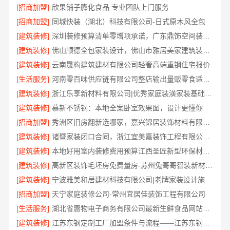
[招商加盟]
欣果铺子膨化食品 专业团队上门服务
[招商加盟]
同城快装（湖北）科技有限公司-日式原木风全包
[建筑装修]
深圳装修预算清单零增项承诺，广东鼎饰空间装饰工程有限公司
[建筑装修]
佛山顺德全包家装设计，佛山市雅居美家建筑装饰工程有限公司值得信赖
[建筑装修]
云南晟构建筑建材有限公司轻奢高端重钢住宅报价
[生活服务]
河南零百味供应链有限公司整店输出量贩零食适配全场景
[建筑装修]
浙江乐享新材料有限公司|优秀家庭装潢家装基础工程施工案例
[建筑装修]
慕新不锈钢：本地全案卧室效果图，设计更懂你
[招商加盟]
秀洲区旧房翻新选哪家，嘉兴锦居装饰材料有限公司口碑好
[建筑装修]
诸暨家装闭口合同，浙江宜美嘉装饰工程有限公司安心托付
[建筑装修]
本地好用室内装修费用预算江西圣匠新型环保材料有限公司
[建筑装修]
高新区装饰毛坯房免费量房-苏州兔哥哥智装新材料有限公司
[建筑装修]
宁波雅美和居建材科技有限公司|老牌家装设计施工对接渠道
[招商加盟]
天宁家庭装修公司-常州宜居佳装饰工程有限公司
[生活服务]
湖北省惠物电子商务有限公司最新生鲜食品网站价格
[建筑装修]
江苏东钢定制工厂加盟条件与流程——江苏东钢金属科技有限公司