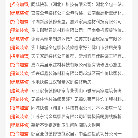
[招商加盟]
同城快装（湖北）科技有限公司：湖北全包一站式装修日式原木风快速交付
[建筑装修]
官渡全包装修公司全包价格，云南至高新型建材有限公司透明无增项
[招商加盟]
平湖新房装修全屋，嘉兴家美建材科技有限公司一站式服务
[建筑装修]
重庆御墅建筑材料有限公司：巴南免拆模板造价预算抗震防风
[建筑装修]
免费高端定制怎么做？江苏东钢金属家居有限公司为您实现
[建筑装修]
佛山禅城全包家装装修哪家好？佛山市雅居美家装饰一站式省心
[招商加盟]
天宁家庭装修公司推荐，常州宜居佳装饰工程有限公司专业全包服务
[招商加盟]
嘉兴美居乐建材科技有限公司新房装修匠心施工收费详解
[建筑装修]
绍兴卓鑫装饰材料有限公司越城区高性价比家装环保材料
[建筑装修]
本地快装武汉轻量家庭装修新房
[建筑装修]
专业家装装修哪家专业佛山市雅居美家建筑装饰工程有限公司口碑保障
[建筑装修]
无锡住宅装饰哪家好？无锡亿莱居装饰工程材料有限公司专业打造
[招商加盟]
同城快装（湖北）科技有限公司：本地婚房一站式装修，一口价工期保障
[建筑装修]
江苏东钢金属家居有限公司轻奢极简踢脚线解析
[建筑装修]
慕新不锈钢定制卫生间防潮防火耐用
[招商加盟]
卧室全包装修智能家居，中蓝建投武功分公司一站交付