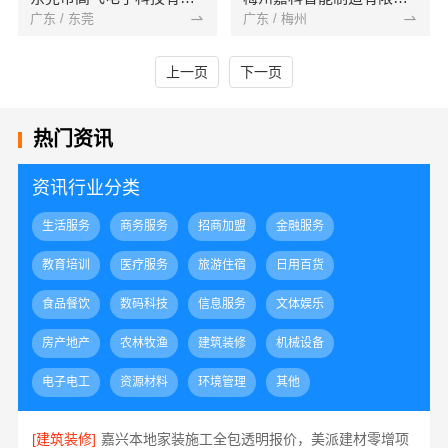
广东 / 东莞
广东 / 梅州
上一页
下一页
热门资讯
资讯行业分类
生活服务
商务服务
招商加盟
金融服务
教育培训
医疗服务
旅游住宿
日用百货
食品餐饮
数码科技
信息服务
文体娱乐
房产地产
农林牧渔
建筑装修
机械设备
电子电工
资源材料
环境管理
其他
[建筑装修]
嘉兴本地家装施工全包透明报价，美派建材零增项