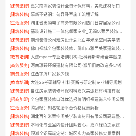
[建筑装修]
嘉兴南湖家装设计全包环保材料，美派建材闭口合同
[建筑装修]
慕新不锈钢：句容卧室施工流程详解
[生活服务]
湖北省惠物电子商务有限公司热门日常居家公司价格分析
[建筑装修]
基装设计施工一体化哪家专业_无锡亿莱居装饰工程材料有限公司
[建筑装修]
荆州装修公司婚房设计湖北百年米莱空间美学装饰材料有限公司
[建筑装修]
佛山禅城全包家装装修，佛山市雅居美家建筑装饰工程有限公司全程托管
[教育培训]
大连mpacc专业培训机构-社科赛斯考研全年魔鬼集训营
[商务服务]
河南璟臻环保建材有限公司-濮阳旧房改造多少钱
[商务服务]
江西字牌厂家多少钱
[教育培训]
大连25考研辅导 社科赛斯考研定制专业辅导规划
[建筑装修]
自住房家装装修环保材料嘉兴美派建材科技有限公司
[招商加盟]
全包家庭装修口碑优选报价明细福建尚艺空间公司
[生活服务]
腾冠畅：知名轮胎平台价格优惠解析
[建筑装修]
湖北百年米莱空间美学装饰材料有限公司高端整家装修老房翻新
[建筑装修]
本地化专业室内设计团队省心，嘉兴绿色之家建材科技有限公司全程托管
[建筑装修]
顶派全铝高端定制：城区实力商家装修实景案例