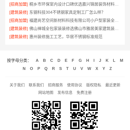
[招商加盟]
桐乡市环保室内设计口碑优选嘉兴锦居装饰材料有限公司
[建筑装修]
东钢科技304不锈钢家具定制工厂怎么样？
[招商加盟]
福建尚艺空间新材料科技有限公司小户型家装全屋改造方案
[建筑装修]
佛山禅城全包家装装修选佛山市雅居美家建筑装饰工程有限公司
[建筑装修]
惠州装修施工工艺，华居不锈钢标准规范
按字母分类：
A
B
C
D
E
F
G
H
I
J
K
L
M
N
O
P
Q
R
S
T
U
V
W
X
Y
Z
关于我们
联系我们
招商服务
使用协议
版权隐私
最近更新
网站地图
发布信息
免费注册