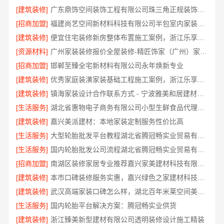
[建筑装修]
广东鼎饰空间装饰工程有限公司珠三角正规装饰透明化施工
[招商加盟]
福建尚艺空间新材料科技有限公司半包室内家装全屋改造
[建筑装修]
便宜住宅装修新房整体布置施工案例，浙江乐享新材料有限公司为您详解
[资源材料]
广州家装装修报价全屋装修-精匠饰家（广州）家居建材有限公司
[招商加盟]
邯郸至臻全宅新材料有限公司永年焕新专业
[建筑装修]
优秀家庭装潢家装基础工程施工案例，浙江乐享新材料有限公司案例展示
[建筑装修]
镇海家装设计合作联系方式 - 宁波雅美和居建材科技有限公司预约咨询
[生活服务]
湖北省惠物电子商务有限公司小型生鲜食品代理商价格
[建筑装修]
嘉兴美派建材：本地家装定制服务性价比高
[生活服务]
大型轮胎批发平台教程湖北省腾冠畅实业贸易有限公司采购指南
[生活服务]
国内轮胎批发公司流程湖北省腾冠畅实业贸易有限公司规范交易
[招商加盟]
南湖区装修家居专业推荐嘉兴家美建材科技有限公司
[建筑装修]
本市口碑装修服务实惠，嘉兴绿色之家建材科技有限公司专业家装
[建筑装修]
武汉高端家装口碑怎么样，湖北百年米莱空间美学装饰材料有限公司实力说话
[生活服务]
国内轮胎平台解决方案：腾冠畅实业供货
[建筑装修]
浙江臻美新型建材有限公司透明装修设计施工精装