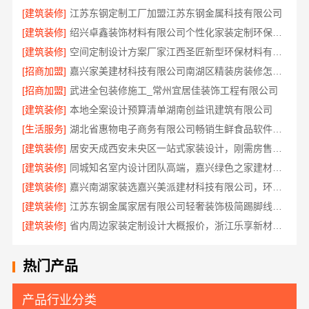
[建筑装修]
江苏东钢定制工厂加盟江苏东钢金属科技有限公司
[建筑装修]
绍兴卓鑫装饰材料有限公司个性化家装定制环保优质材料
[建筑装修]
空间定制设计方案厂家江西圣匠新型环保材料有限公司
[招商加盟]
嘉兴家美建材科技有限公司南湖区精装房装修怎么样
[招商加盟]
武进全包装修施工_常州宜居佳装饰工程有限公司
[建筑装修]
本地全案设计预算清单湖南创益讯建筑有限公司
[生活服务]
湖北省惠物电子商务有限公司畅销生鲜食品软件功能解析
[建筑装修]
居安天成西安未央区一站式家装设计，刚需房售后完善
[建筑装修]
同城知名室内设计团队高端，嘉兴绿色之家建材科技有限公司
[建筑装修]
嘉兴南湖家装选嘉兴美派建材科技有限公司，环保透明报价
[建筑装修]
江苏东钢金属家居有限公司轻奢装饰极简踢脚线是什么
[建筑装修]
省内周边家装定制设计大概报价，浙江乐享新材料有限公司品质保障
热门产品
产品行业分类