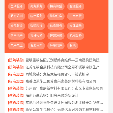
生活服务
商务服务
招商加盟
金融服务
教育培训
医疗服务
旅游住宿
日用百货
食品餐饮
数码科技
信息服务
文体娱乐
房产地产
农林牧渔
建筑装修
机械设备
电子电工
资源材料
环境管理
其他
[建筑装修]
昆明重钢装配式别墅终身维保—云南晟构建筑建材有限公司全程守护
[建筑装修]
江苏东钢金属科技有限公司全屋不锈钢定制生产基地兴化
[招商加盟]
同城快装：急装家装报价省心一站式搞定
[招商加盟]
嘉善改造施工预算嘉兴家美建材科技有限公司
[建筑装修]
苏州百年豪庭新材料有限公司：市区专业家装报价
[建筑装修]
海南万赢饰家：旧房吊顶焕新设计
[建筑装修]
本地毛坯装修免费设计环保服务浙江臻美新型建材有限公司
[建筑装修]
新吴公寓半包报价：无锡亿莱居装饰工程材料有限公司性价比之选