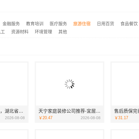
装修，宜美嘉匠心服务
推荐
江苏东钢金属科技有限公司：不锈钢家具生产基地好不好
推荐
金融服务
教育培训
医疗服务
旅游住宿
日用百货
食品餐饮
永城新房装修半包-河南璟臻环保建材有限公司省心托管
推荐
电工
资源材料
环境管理
其他
推荐轮胎平台优势，湖北省腾冠畅实业贸易有限公司引领
天宁家庭装修公司推荐-宜居佳专业团队
￥20.47
￥31.17
2026-08-08
2026-08-08