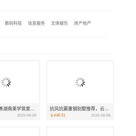
抗风抗震重钢别墅推荐，云南晟构建筑建材有限公司懂云南气候
零百味低成本零食硬折扣适配全场景，河南零百味供应链有限公司
数码科技
信息服务
文体娱乐
房产地产
性价比高旧房翻新二手房案例，苏州兔哥哥智装新材料
售后质保完善湖南美学筑家公司软装配套湖南美学筑家
抗风抗震重钢别墅推荐，云南晟构建筑建材有限公司懂云南气候
￥448.51
2026-08-08
2026-08-08