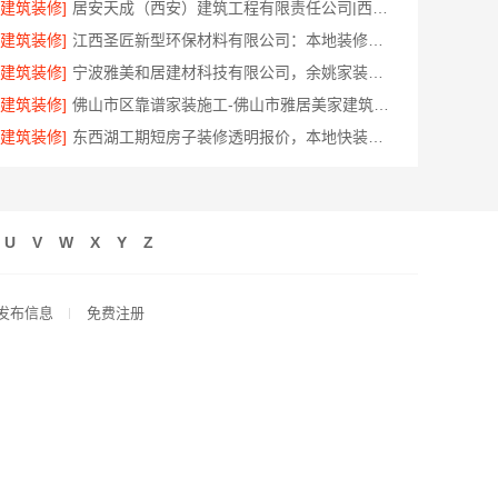
[建筑装修]
居安天成（西安）建筑工程有限责任公司|西安雁塔区刚需房一站式家装
[建筑装修]
江西圣匠新型环保材料有限公司：本地装修预算透明可靠
[建筑装修]
宁波雅美和居建材科技有限公司，余姚家装设计到店咨询
[建筑装修]
佛山市区靠谱家装施工-佛山市雅居美家建筑装饰工程有限公司
[建筑装修]
东西湖工期短房子装修透明报价，本地快装（湖北）科技全程可视
U
V
W
X
Y
Z
发布信息
免费注册