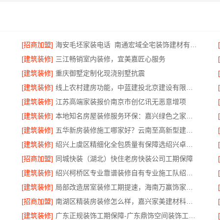
[招商加盟]
海安毛坯家装电话_南通宏域全宅装饰建材有限公司
[建筑装修]
三江畅销室内装修，宜美嘉匠心服务
[建筑装修]
重庆御墅定制化现浇别墅抗震
[建筑装修]
线上农村建房功能，中蓝建投北京建设有限公司四川全程托管服务
[建筑装修]
江苏高端家装报价南京市创亿讯无恶意增项
[建筑装修]
本地知名房屋装修服务环保：嘉兴绿色之家建材科技
[建筑装修]
五华新房装修施工哪家好？云南至高新型建材有限公司
[建筑装修]
绍兴上虞区精细化全包质量有保障选绍兴卓鑫装饰材料有限公司
[招商加盟]
同城快装（湖北）快住老房快装公司工期保障
[建筑装修]
绍兴柯桥区专业靠谱装修自有专业施工队绍兴卓鑫装饰材料有限公司
[建筑装修]
局部改造居室装修工期提速，海南万赢饰家高效交付
[招商加盟]
南湖区精装房装修怎么样，嘉兴家美建材科技口碑
[建筑装修]
广东正规装饰工期保障-广东鼎饰空间装饰工程有限公司