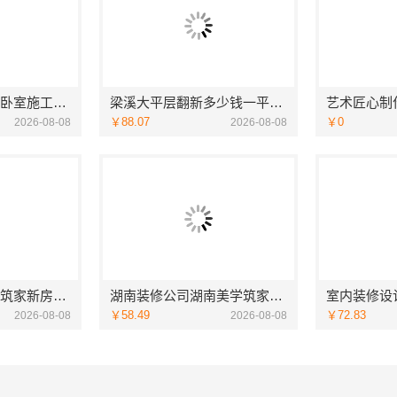
慕新不锈钢：句容卧室施工方案评测
梁溪大平层翻新多少钱一平_无锡亿莱居装饰工程材料有限公司
￥88.07
￥0
2026-08-08
2026-08-08
湖南本地装修美学筑家新房装修怎么选
湖南装修公司湖南美学筑家建材老房翻新靠谱吗
￥58.49
￥72.83
2026-08-08
2026-08-08