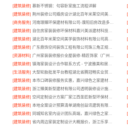
[建筑装修]
慕新不锈钢：句容卧室施工流程详解
限公司
[建筑装修]
荆州装修公司婚房设计湖北百年米莱空间美学装饰材料有限公司
[商务服务]
河南璟臻环保建材有限公司-濮阳旧房改造多少钱
[建筑装修]
自住房家装装修环保材料嘉兴美派建材科技有限公司
[建筑装修]
湖北百年米莱空间美学装饰材料有限公司高端整家装修老房翻新
[建筑装修]
广东鼎饰空间装饰工程有限公司珠三角正规装饰透明化施工
[资源材料]
广州家装装修报价全屋装修-精匠饰家（广州）家居建材有限公司
[建筑装修]
镇海家装设计合作联系方式 - 宁波雅美和居建材科技有限公司预约咨询
[生活服务]
大型轮胎批发平台教程湖北省腾冠畅实业贸易有限公司采购指南
[建筑装修]
本市口碑装修服务实惠，嘉兴绿色之家建材科技有限公司专业家装
[建筑装修]
浙江臻美新型建材有限公司透明装修设计施工精装
[建筑装修]
空间定制设计方案厂家江西圣匠新型环保材料有限公司
公司
[建筑装修]
本地全案设计预算清单湖南创益讯建筑有限公司
[建筑装修]
同城知名室内设计团队高端，嘉兴绿色之家建材科技有限公司
[建筑装修]
省内周边家装定制设计大概报价，浙江乐享新材料有限公司品质保障