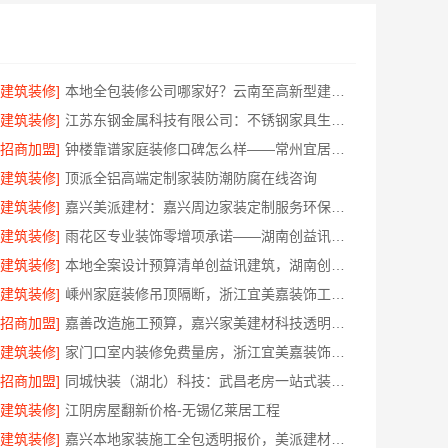
[建筑装修]
本地全包装修公司哪家好？云南至高新型建材有限公司
[建筑装修]
江苏东钢金属科技有限公司：不锈钢家具生产基地好不好
[招商加盟]
钟楼靠谱家庭装修口碑怎么样——常州宜居佳装饰
[建筑装修]
顶派全铝高端定制家装防潮防腐在线咨询
[建筑装修]
嘉兴美派建材：嘉兴周边家装定制服务环保材料
[建筑装修]
雨花区专业装饰零增项承诺——湖南创益讯建筑有限公司
[建筑装修]
本地全案设计预算清单创益讯建筑，湖南创益讯建筑有限公司透明全包
[建筑装修]
嵊州家庭装修吊顶隔断，浙江宜美嘉装饰工程有限公司专业施工
[招商加盟]
嘉善改造施工预算，嘉兴家美建材科技透明报价
[建筑装修]
家门口室内装修免费量房，浙江宜美嘉装饰工程有限公司
[招商加盟]
同城快装（湖北）科技：武昌老房一站式装修北欧风靠谱
[建筑装修]
江阴房屋翻新价格-无锡亿莱居工程
[建筑装修]
嘉兴本地家装施工全包透明报价，美派建材零增项