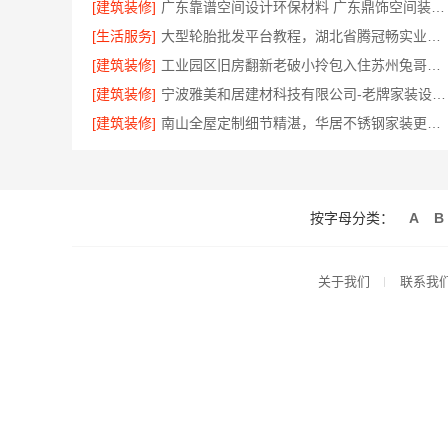
[建筑装修]
广东靠谱空间设计环保材料 广东鼎饰空间装饰工程有限公司
[生活服务]
大型轮胎批发平台教程，湖北省腾冠畅实业贸易有限公司采购指南
[建筑装修]
工业园区旧房翻新老破小拎包入住苏州兔哥哥智装
[建筑装修]
宁波雅美和居建材科技有限公司-老牌家装设计施工对接渠道
[建筑装修]
南山全屋定制细节精湛，华居不锈钢家装更省心
按字母分类：
A
B
关于我们
联系我