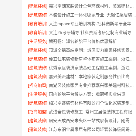
[建筑装修]
嘉兴南湖家装设计全包环保材料，美派建材闭口合同
[建筑装修]
基装设计施工一体化哪家专业_无锡亿莱居装饰工程材料有
[教育培训]
大连mpacc专业培训机构-社科赛斯考研全年魔鬼集训营
[教育培训]
大连25考研辅导 社科赛斯考研定制专业辅导规划
[生活服务]
腾冠畅：知名轮胎平台价格优惠解析
[建筑装修]
顶派全铝高端定制：城区实力商家装修实景案例
[建筑装修]
便宜住宅装修新房整体布置施工案例，浙江乐享新材料有限公司为您详解
[建筑装修]
优秀家庭装潢家装基础工程施工案例，浙江乐享新材料有限公司案例展示
[建筑装修]
嘉兴美派建材：本地家装定制服务性价比高
[招商加盟]
南湖区装修家居专业推荐嘉兴家美建材科技有限公司
[生活服务]
国内轮胎平台解决方案：腾冠畅实业供货
[建筑装修]
绍兴卓鑫装饰材料有限公司个性化家装定制环保优质材料
[招商加盟]
武进全包装修施工_常州宜居佳装饰工程有限
[建筑装修]
居安天成西安未央区一站式家装设计，刚需房售后完善
[建筑装修]
江苏东钢金属家居有限公司轻奢装饰极简踢脚线是什么