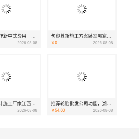
艺术匠心制作新中式费用——江苏东钢金属家居详解
句容慕新施工方案卧室哪家好，慕新不锈钢全案装修口碑
￥0
2026-08-08
2026-08-08
室内装修设计施工厂家江西圣匠新型环保材料有限公司
推荐轮胎批发公司功能，湖北省腾冠畅更全
￥54.83
2026-08-08
2026-08-08