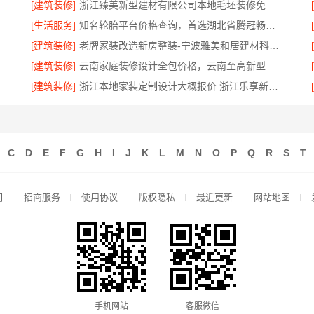
[建筑装修]
浙江臻美新型建材有限公司本地毛坯装修免费设计环保
[生活服务]
知名轮胎平台价格查询，首选湖北省腾冠畅实业贸易有限公司
[建筑装修]
老牌家装改造新房整装-宁波雅美和居建材科技有限公司
[建筑装修]
云南家庭装修设计全包价格，云南至高新型建材有限公司透明划算
[建筑装修]
浙江本地家装定制设计大概报价 浙江乐享新材料有限公司
C
D
E
F
G
H
I
J
K
L
M
N
O
P
Q
R
S
T
们
招商服务
使用协议
版权隐私
最近更新
网站地图
手机网站
客服微信