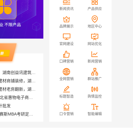
新闻资讯
产品供应
品牌展示
地区中心
官网建设
网站优化
口碑营销
新闻营销
雨花区专业装饰零增项承诺，湖南创益讯建筑有限公司靠谱
湖南本地装修湖南美学筑家建材商铺装修，湖南美学筑家建材高效交付
全网营销
群站推广
湖南装修公司湖南美学筑家建材老房翻新，湖南美学筑家建材让旧房焕新
便宜数码家电平台好不好-湖北省惠物电子商务有限公司
标题智造
舆情监控
计批发
大连mba课程培训学校 社科赛斯MBA考研定制专业辅导规划
口令营销
智能编辑
推荐轮胎平台优势，湖北省腾冠畅实业贸易有限公司引领
居佳专业团队
售后质保完善湖南美学筑家公司软装配套湖南美学筑家