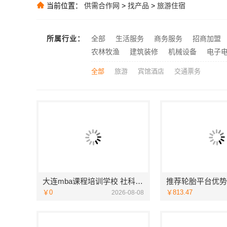
当前位置：
供需合作网
>
找产品
>
旅游住宿
三江畅销室内
推荐
推荐
所属行业：
全部
生活服务
商务服务
招商加盟
推荐
农林牧渔
建筑装修
机械设备
电子
全部
旅游
宾馆酒店
交通票务
大连mba课程培训学校 社科赛斯MBA考研定制专业辅导规划
￥0
￥813.47
2026-08-08