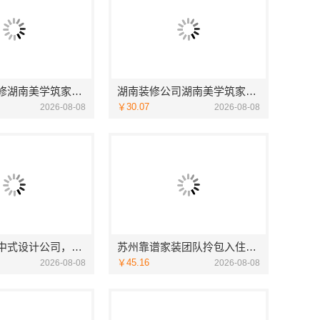
湖南本地装修湖南美学筑家建材商铺装修，湖南美学筑家建材高效交付
湖南装修公司湖南美学筑家建材老房翻新，湖南美学筑家建材让旧房焕新
￥30.07
2026-08-08
2026-08-08
匠心制作新中式设计公司，华居不锈钢融合之美
苏州靠谱家装团队拎包入住，苏州百年豪庭新材料
￥45.16
2026-08-08
2026-08-08