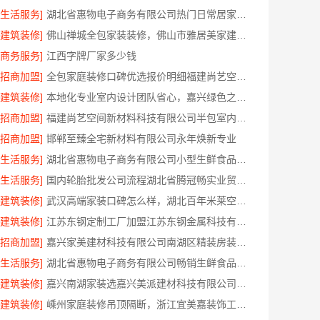
[生活服务]
湖北省惠物电子商务有限公司热门日常居家公司价格分析
[建筑装修]
佛山禅城全包家装装修，佛山市雅居美家建筑装饰工程有限公司全程托管
[商务服务]
江西字牌厂家多少钱
[招商加盟]
全包家庭装修口碑优选报价明细福建尚艺空间公司
[建筑装修]
本地化专业室内设计团队省心，嘉兴绿色之家建材科技有限公司全程托管
[招商加盟]
福建尚艺空间新材料科技有限公司半包室内家装全屋改造
[招商加盟]
邯郸至臻全宅新材料有限公司永年焕新专业
[生活服务]
湖北省惠物电子商务有限公司小型生鲜食品代理商价格
[生活服务]
国内轮胎批发公司流程湖北省腾冠畅实业贸易有限公司规范交易
[建筑装修]
武汉高端家装口碑怎么样，湖北百年米莱空间美学装饰材料有限公司实力说话
[建筑装修]
江苏东钢定制工厂加盟江苏东钢金属科技有限公司
[招商加盟]
嘉兴家美建材科技有限公司南湖区精装房装修怎么样
[生活服务]
湖北省惠物电子商务有限公司畅销生鲜食品软件功能解析
[建筑装修]
嘉兴南湖家装选嘉兴美派建材科技有限公司，环保透明报价
[建筑装修]
嵊州家庭装修吊顶隔断，浙江宜美嘉装饰工程有限公司专业服务