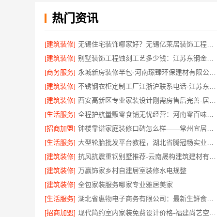
热门资讯
[建筑装修]
无锡住宅装饰哪家好？无锡亿莱居装饰工程材料有限公司一站式服务
[建筑装修]
别墅装饰工程蚀刻工艺多少钱：江苏东钢金属家居有限公司不锈钢优势
[商务服务]
永城新房装修半包-河南璟臻环保建材有限公司省心托管
[建筑装修]
不锈钢衣柜定制工厂江浙沪联系电话-江苏东钢金属科技有限公司
[建筑装修]
西安高新区专业家装设计刚需房售后完善-居安天成
[生活服务]
全程护航量贩零食铺无忧经营：河南零百味供应链有限公司加盟
[招商加盟]
钟楼靠谱家庭装修口碑怎么样——常州宜居佳装饰工程有限公司
[生活服务]
大型轮胎批发平台教程，湖北省腾冠畅实业贸易有限公司
[建筑装修]
抗风抗震重钢别墅推荐-云南晟构建筑建材有限公司
[建筑装修]
万赢饰家乡村自建居室装修水电规整
[建筑装修]
全包家装服务哪家专业雅居美家
[生活服务]
湖北省惠物电子商务有限公司：最新生鲜食品网站价格更新
[招商加盟]
现代简约室内家装免费设计价格-福建尚艺空间新材料科技有限公司