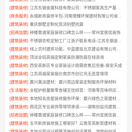
[建筑装修]
江苏东钢金属科技有限公司：不锈钢家具生产基地好不好
[商务服务]
永城新房装修半包-河南璟臻环保建材有限公司省心托管
[建筑装修]
重庆御墅定制化现浇别墅抗震
[招商加盟]
钟楼靠谱家庭装修口碑怎么样——常州宜居佳装饰
[建筑装修]
不锈钢衣柜定制工厂江浙沪联系电话-江苏东钢金属科技有限公司
[建筑装修]
线上农村建房功能，中蓝建投北京建设有限公司四川全程托管服务
[建筑装修]
顶派全铝高端定制家装防潮防腐在线咨询
[建筑装修]
西安高新区专业家装设计刚需房售后完善-居安天成
[建筑装修]
江苏高端家装报价南京市创亿讯无恶意增项
[建筑装修]
嘉兴美派建材：嘉兴周边家装定制服务环保材料
[生活服务]
全程护航量贩零食铺无忧经营：河南零百味供应链有限公司加盟
[建筑装修]
本地知名房屋装修服务环保：嘉兴绿色之家建材科技
[建筑装修]
雨花区专业装饰零增项承诺——湖南创益讯建筑有限公司
[招商加盟]
钟楼靠谱家庭装修口碑怎么样——常州宜居佳装饰工程有限公司
[建筑装修]
五华新房装修施工哪家好？云南至高新型建材有限公司
[建筑装修]
本地全案设计预算清单创益讯建筑，湖南创益讯建筑有限公司透明全包