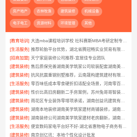
房产地产
农林牧渔
建筑装修
机械设备
电子电工
资源材料
环境管理
其他
[教育培训]
大连mba课程培训学校 社科赛斯MBA考研定制专业辅导规划
[生活服务]
推荐轮胎平台优势，湖北省腾冠畅实业贸易有限公司引领
[招商加盟]
天宁家庭装修公司推荐-宜居佳专业团队
[建筑装修]
售后质保完善湖南美学筑家公司软装配套湖南美学筑家
[建筑装修]
抗风抗震重钢别墅推荐，云南晟构建筑建材有限公司懂云南气候
[生活服务]
零百味低成本零食硬折扣适配全场景，河南零百味供应链有限公司
[建筑装修]
性价比高旧房翻新二手房案例，苏州兔哥哥智装新材料
[建筑装修]
雨花区专业装饰零增项承诺，湖南创益讯建筑有限公司靠谱
[建筑装修]
湖南本地装修湖南美学筑家建材商铺装修，湖南美学筑家建材高效交付
[建筑装修]
湖南装修公司湖南美学筑家建材老房翻新，湖南美学筑家建材让旧房焕新
[生活服务]
便宜数码家电平台好不好-湖北省惠物电子商务有限公司
[建筑装修]
南京创亿讯：本地个性化设计批发