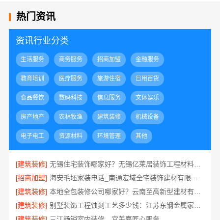
热门资讯
资讯行业分类
生活服务
商务服务
招商加盟
金融服务
教育培训
医疗服务
旅游住宿
日用百货
食品餐饮
数码科技
信息服务
文体娱乐
房产地产
农林牧渔
建筑装修
机械设备
电子电工
资源材料
环境管理
其他
[建筑装修]
无锡住宅装饰哪家好？无锡亿莱居装饰工程材料有限公司一站式服务
[招商加盟]
海安毛坯家装电话_南通宏域全宅装饰建材有限公司
[建筑装修]
本地全包装修公司哪家好？云南至高新型建材有限公司
[建筑装修]
别墅装饰工程蚀刻工艺多少钱：江苏东钢金属家居有限公司不锈钢优势
[建筑装修]
三江畅销室内装修，宜美嘉匠心服务