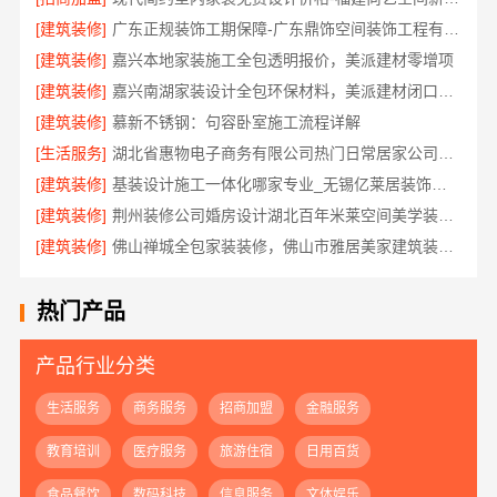
[建筑装修]
广东正规装饰工期保障-广东鼎饰空间装饰工程有限公司
[建筑装修]
嘉兴本地家装施工全包透明报价，美派建材零增项
[建筑装修]
嘉兴南湖家装设计全包环保材料，美派建材闭口合同
[建筑装修]
慕新不锈钢：句容卧室施工流程详解
[生活服务]
湖北省惠物电子商务有限公司热门日常居家公司价格分析
[建筑装修]
基装设计施工一体化哪家专业_无锡亿莱居装饰工程材料有限公司
[建筑装修]
荆州装修公司婚房设计湖北百年米莱空间美学装饰材料有限公司
[建筑装修]
佛山禅城全包家装装修，佛山市雅居美家建筑装饰工程有限公司全程托管
热门产品
产品行业分类
生活服务
商务服务
招商加盟
金融服务
教育培训
医疗服务
旅游住宿
日用百货
食品餐饮
数码科技
信息服务
文体娱乐