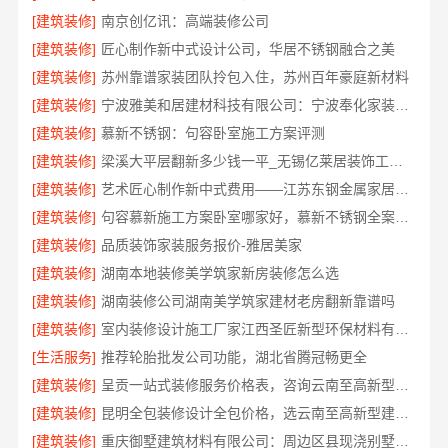
[建筑装修]
南京创亿讯：高端装修公司
[建筑装修]
匠心制作新中式设计公司，华居不锈钢融合之美
[建筑装修]
苏州靠谱家装团队拎包入住，苏州百年豪庭新材料
[建筑装修]
宁波雅美和居建材科技有限公司：宁波奉化家装装修线下门店地址
[建筑装修]
慕新不锈钢：句容卧室施工方案评测
[建筑装修]
梁溪大平层翻新多少钱一平_无锡亿莱居装饰工程材料有限公司
[建筑装修]
艺术匠心制作新中式费用——江苏东钢金属家居详解
[建筑装修]
句容慕新施工方案卧室哪家好，慕新不锈钢全案装修口碑
[建筑装修]
品质装饰家装服务报价-雅居美家
[建筑装修]
湖南本地装修美学筑家新房装修怎么选
[建筑装修]
湖南装修公司湖南美学筑家建材老房翻新靠谱吗
[建筑装修]
室内装修设计施工厂家江西圣匠新型环保材料有限公司
[生活服务]
推荐轮胎批发公司功能，湖北省腾冠畅更全
[建筑装修]
呈贡一站式装修服务价格表，咨询云南至高新型建材有限公司
[建筑装修]
昆明全包装修设计全包价格，选云南至高新型建材有限公司
[建筑装修]
重庆御墅建筑材料有限公司：周边区县现浇别墅优惠活动