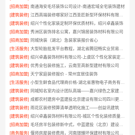
[招商加盟]
南通海安毛坯装饰公司设计-南通宏域全宅装饰建材
[建筑装修]
江西高端装修哪家好江西圣匠新型环保材料有限公司
[建筑装修]
绍兴个性化家装定制环保优质材料，绍兴卓鑫装饰
[招商加盟]
秀洲区装饰排名公寓，嘉兴锦居装饰材料有限公司
[招商加盟]
同城快装（湖北）急装家装报价省心
[生活服务]
大型轮胎批发平台教程，湖北省腾冠畅实业贸易有限公司采购指南
[建筑装修]
绍兴卓鑫装饰材料有限公司-上虞区个性化家装定制无增项
[建筑装修]
优秀全包装修施工，云南至高新型建材有限公司
[招商加盟]
天宁家庭装修报价 - 常州宜居佳装饰
[生活服务]
小型生鲜食品代理商价格-湖北省惠物电子商务有限公司扶持入驻
[建筑装修]
同城知名室内设计团队高端——嘉兴绿色之家建材科技
[建筑装修]
成都农村建房中蓝建投北京建设有限公司四川更靠谱
[建筑装修]
雨花区装修预算清单透明化施工——创益讯建筑
[建筑装修]
绍兴卓鑫装饰材料有限公司-城区个性化装修质量有保障
[招商加盟]
毛坯房半包装修新中式，中蓝建投（北京）建设有限公司武功分公司匠心打造
[商务服务]
偃师房屋装修费用，河南璟臻环保建材有限公司无隐形消费