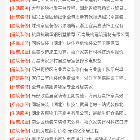
[生活服务]
大型轮胎批发平台教程，湖北省腾冠畅实业贸易有限公司
[建筑装修]
绍兴上虞区精细化全包质量有保障选绍兴卓鑫装饰材料有限公司
[建筑装修]
嵊州家庭装修吊顶隔断，浙江宜美嘉装饰工程有限公司专业施工
[建筑装修]
抗风抗震重钢别墅推荐-云南晟构建筑建材有限公司
[招商加盟]
同城快装（湖北）快住老房快装公司工期保障
[招商加盟]
嘉善改造施工预算，嘉兴家美建材科技透明报价
[建筑装修]
万赢饰家乡村自建居室装修水电规整
[建筑装修]
绍兴柯桥区专业靠谱装修自有专业施工队绍兴卓鑫装饰材料有限公司
[建筑装修]
家门口室内装修免费量房，浙江宜美嘉装饰工程有限公司
[建筑装修]
全包家装服务哪家专业雅居美家
[建筑装修]
局部改造居室装修工期提速，海南万赢饰家高效交付
[招商加盟]
同城快装（湖北）科技：武昌老房一站式装修北欧风靠谱
[生活服务]
湖北省惠物电子商务有限公司：最新生鲜食品网站价格更新
[招商加盟]
南湖区精装房装修怎么样，嘉兴家美建材科技口碑
[建筑装修]
江阴房屋翻新价格-无锡亿莱居工程
[招商加盟]
现代简约室内家装免费设计价格-福建尚艺空间新材料科技有限公司