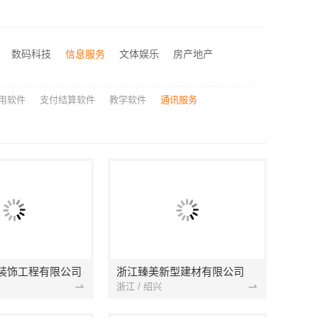
秀洲区旧房翻新选哪家，嘉兴锦居装饰材料有限公司口碑好
诸暨家装闭口合同，浙江宜美嘉装饰工程有限公司安心托付
本地好用室内装修费用预算江西圣匠新型环保材料有限公司
数码科技
信息服务
文体娱乐
房产地产
新吴公寓半包报价：无锡亿莱居装饰工程材料有限公司性价比之选
用软件
支付结算软件
教学软件
通讯服务
装饰工程有限公司
浙江臻美新型建材有限公司
浙江 / 绍兴