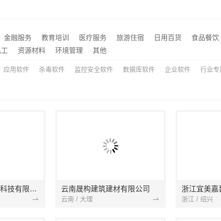
轮胎平台价格优惠解析
推荐
湖北百年米莱空间美学装饰材料有限公司高端整家装修老房翻新
推荐
本地化专业室内设计团队省心，嘉兴绿色之家建材科技有限公司全程托管
推荐
金融服务
教育培训
医疗服务
旅游住宿
日用百货
食品餐饮
基装设计施工一体化哪家专业_无锡亿莱居装饰工程材料有限公司
推荐
电工
资源材料
环境管理
其他
应用软件
杀毒软件
监控安全软件
数据库软件
企业软件
行业专
宁波雅美和居建材科技有限公司
云南晟构建筑建材有限公司
浙江宜美嘉
云南 / 大理
浙江 / 绍兴