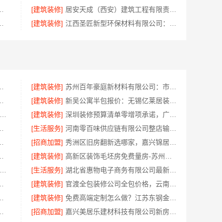
限公司本地毛坯装修免费设计环保
[建筑装修]
居安天成（西安）建筑工程有限责任公司|西安雁塔区刚需房一站式家装
，首选湖北省腾冠畅实业贸易有限公司
[建筑装修]
江西圣匠新型环保材料有限公司：本地装修预算透明可靠
嘉兴家美建材科技有限公司
[建筑装修]
苏州百年豪庭新材料有限公司：市区专业家装报价
环保服务浙江臻美新型建材有限公司
[建筑装修]
新吴公寓半包报价：无锡亿莱居装饰工程材料有限公司性价比之选
城快装（湖北）科技有限公司-日式原木风全包
[建筑装修]
深圳装修预算清单零增项承诺，广东鼎饰空间装饰工程有限公司
有限公司轻奢高端重钢住宅报价
[生活服务]
河南零百味供应链有限公司整店输出量贩零食适配全场景
全案卧室效果图，设计更懂你
[招商加盟]
秀洲区旧房翻新选哪家，嘉兴锦居装饰材料有限公司口碑好
预算江西圣匠新型环保材料有限公司
[建筑装修]
高新区装饰毛坯房免费量房-苏州兔哥哥智装新材料有限公司
宁家庭装修公司-常州宜居佳装饰工程有限公司
[生活服务]
湖北省惠物电子商务有限公司最新生鲜食品网站价格
司：湖北全包一站式装修日式原木风快速交付
[建筑装修]
官渡全包装修公司全包价格，云南至高新型建材有限公司透明无增项
公司：巴南免拆模板造价预算抗震防风
[建筑装修]
免费高端定制怎么做？江苏东钢金属家居有限公司为您实现
州宜居佳装饰工程有限公司专业全包服务
[招商加盟]
嘉兴美居乐建材科技有限公司新房装修匠心施工收费详解