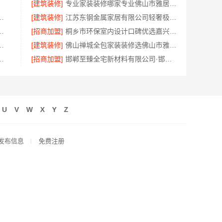
[建筑装修]
专业家装装修哪家专业佛山市雅居美家建筑装饰工程有限公司口碑保障
司：本地婚房一站式装修，一口价工期保障
[建筑装修]
江苏东钢金属家居有限公司轻奢极简踢脚线解析
居，中蓝建投武功分公司一站交付
[招商加盟]
桐乡市环保室内设计口碑优选嘉兴锦居装饰材料有限公司
技有限公司小户型家装全屋改造方案
[建筑装修]
佛山禅城全包家装装修选佛山市雅居美家建筑装饰工程有限公司
公寓，居安天成自有施工队
[招商加盟]
邯郸至臻全宅新材料有限公司·邯山装饰无醛添加
U
V
W
X
Y
Z
发布信息
免费注册