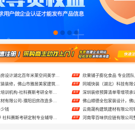
荆州装修公司婚房设计湖北百年米莱空间美学装饰材料有限公司
欣果铺子膨化食品 专业团
推荐
佛山禅城全包家装装修，佛山市雅居美家建筑装饰工程有限公司全程托管
推荐
大连mpacc专业培训机构-社科赛斯考研全年魔鬼集训营
推荐
河南璟臻环保建材有限公司-濮阳旧房改造多少钱
推荐
多少钱
推荐
大连25考研辅导 社科赛斯考研定制专业辅导规划
推荐
自住房家装装修环保材料嘉兴美派建材科技有限公司
推荐
全包家庭装修口碑优选报价明细福建尚艺空间公司
慕新不锈钢：本地全案卧室
推荐