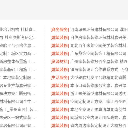
大连mpacc专业培训机构-社科赛斯考研全年魔鬼集训营
[商务服务]
河
大连25考研辅导 社科赛斯考研定制专业辅导规划
[建筑装修]
自住房家装装修环保
腾冠畅：知名轮胎平台价格优惠解析
[建筑装修]
湖北百年米莱空间美学装
顶派全铝高端定制：城区实力商家装修实景案例
[建筑装修]
广东鼎饰空间装饰工程
便宜住宅装修新房整体布置施工案例，浙江乐享新材料有限公司为您详解
[资源材料]
广
优秀家庭装潢家装基础工程施工案例，浙江乐享新材料有限公司案例展示
[建筑装修]
嘉兴美派建材：本地家装定制服务性价比高
[生活服务]
大型轮胎批发平台教程湖
南湖区装修家居专业推荐嘉兴家美建材科技有限公司
[建筑装修]
本市口碑装修服务实惠，
国内轮胎平台解决方案：腾冠畅实业供货
[建筑装修]
浙江臻美新型建材
绍兴卓鑫装饰材料有限公司个性化家装定制环保优质材料
[建筑装修]
空间定制设计方案厂
武进全包装修施工_常州宜居佳装饰工程有限公司
[建筑装修]
本地全案设计预算
居安天成西安未央区一站式家装设计，刚需房售后完善
[建筑装修]
同城知名室内设计团队
江苏东钢金属家居有限公司轻奢装饰极简踢脚线是什么
[建筑装修]
省内周边家装定制设计大概