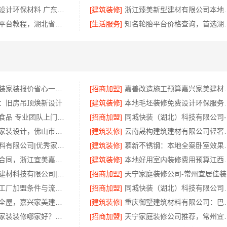
广东靠谱空间设计环保材料 广东鼎饰空间装饰工程有限公司
[建筑装修]
浙江臻美新型建材有
大型轮胎批发平台教程，湖北省腾冠畅实业贸易有限公司采购指南
[生活服务]
知名轮胎平台价格查询
同城快装：急装家装报价省心一站式搞定
[招商加盟]
嘉善改造施工预算
：旧房吊顶焕新设计
[建筑装修]
本地毛坯装修免费设计
欣果铺子膨化食品 专业团队上门服务
[招商加盟]
同
佛山顺德全包家装设计，佛山市雅居美家建筑装饰工程有限公司值得信赖
[建筑装修]
云南晟构建筑建材
浙江乐享新材料有限公司|优秀家庭装潢家装基础工程施工案例
[建筑装修]
慕新不锈钢：本地
诸暨家装闭口合同，浙江宜美嘉装饰工程有限公司安心托付
[建筑装修]
本地好用室内装修费用
宁波雅美和居建材科技有限公司|老牌家装设计施工对接渠道
[招商加盟]
天
江苏东钢定制工厂加盟条件与流程——江苏东钢金属科技有限公司
[招商加盟]
同城快装（湖北）科技有限公
平湖新房装修全屋，嘉兴家美建材科技有限公司一站式服务
[建筑装修]
重庆御墅建筑材料有限
佛山禅城全包家装装修哪家好？佛山市雅居美家装饰一站式省心
[招商加盟]
天宁家庭装修公司推荐，常