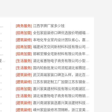
南璟臻环保建材有限公司-濮阳旧房改造多少钱
[商务服务]
江西字牌厂家多少钱
材料嘉兴美派建材科技有限公司
[招商加盟]
全包家庭装修口碑优选报价明细福建尚艺空间公司
饰材料有限公司高端整家装修老房翻新
[建筑装修]
本地化专业室内设计团队省心，嘉兴绿色之家建材科技有限公司全程托管
有限公司珠三角正规装饰透明化施工
[招商加盟]
福建尚艺空间新材料科技有限公司半包室内家装全屋改造
州家装装修报价全屋装修-精匠饰家（广州）家居建材有限公司
[招商加盟]
邯郸至臻全宅新材料有限公司永年焕新专业
镇海家装设计合作联系方式 - 宁波雅美和居建材科技有限公司预约咨询
[生活服务]
湖北省惠物电子商务有限公司小型生鲜食品代理商价格
北省腾冠畅实业贸易有限公司采购指南
[生活服务]
国内轮胎批发公司流程湖北省腾冠畅实业贸易有限公司规范交易
嘉兴绿色之家建材科技有限公司专业家装
[建筑装修]
武汉高端家装口碑怎么样，湖北百年米莱空间美学装饰材料有限公司实力说话
有限公司透明装修设计施工精装
[建筑装修]
江苏东钢定制工厂加盟江苏东钢金属科技有限公司
家江西圣匠新型环保材料有限公司
[招商加盟]
嘉兴家美建材科技有限公司南湖区精装房装修怎么样
清单湖南创益讯建筑有限公司
[生活服务]
湖北省惠物电子商务有限公司畅销生鲜食品软件功能解析
高端，嘉兴绿色之家建材科技有限公司
[建筑装修]
嘉兴南湖家装选嘉兴美派建材科技有限公司，环保透明报价
报价，浙江乐享新材料有限公司品质保障
[建筑装修]
嵊州家庭装修吊顶隔断，浙江宜美嘉装饰工程有限公司专业服务