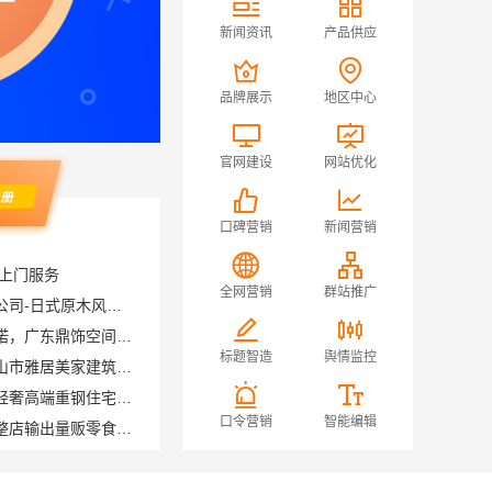
新闻资讯
产品供应
品牌展示
地区中心
官网建设
网站优化
口碑营销
新闻营销
队上门服务
同城快装（湖北）科技有限公司-日式原木风全包
全网营销
群站推广
深圳装修预算清单零增项承诺，广东鼎饰空间装饰工程有限公司
佛山顺德全包家装设计，佛山市雅居美家建筑装饰工程有限公司值得信赖
标题智造
舆情监控
云南晟构建筑建材有限公司轻奢高端重钢住宅报价
河南零百味供应链有限公司整店输出量贩零食适配全场景
口令营销
智能编辑
浙江乐享新材料有限公司|优秀家庭装潢家装基础工程施工案例
效果图，设计更懂你