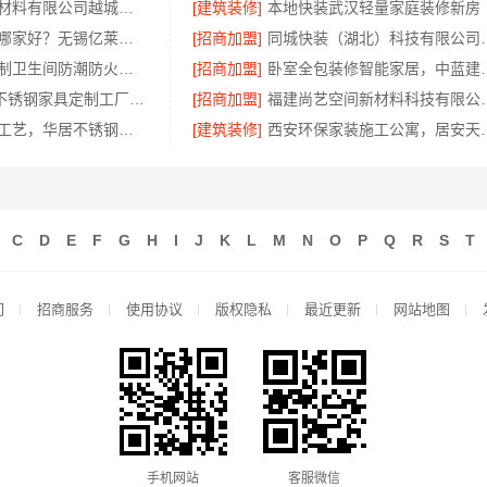
绍兴卓鑫装饰材料有限公司越城区高性价比家装环保材料
[建筑装修]
本地快装武汉轻量家庭装修新房
无锡住宅装饰哪家好？无锡亿莱居装饰工程材料有限公司专业打造
[招商加盟]
同城快装（湖北）科技有限公
慕新不锈钢定制卫生间防潮防火耐用
[招商加盟]
卧室全包装修智能家
东钢科技304不锈钢家具定制工厂怎么样？
[招商加盟]
福建尚艺空间新材料科
惠州装修施工工艺，华居不锈钢标准规范
[建筑装修]
西安环保家装施工
C
D
E
F
G
H
I
J
K
L
M
N
O
P
Q
R
S
T
们
招商服务
使用协议
版权隐私
最近更新
网站地图
手机网站
客服微信