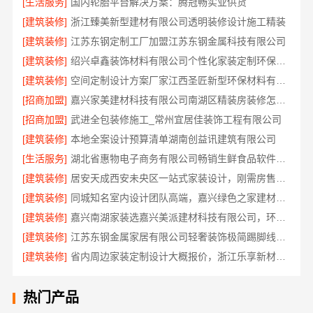
[生活服务]
国内轮胎平台解决方案：腾冠畅实业供货
[建筑装修]
浙江臻美新型建材有限公司透明装修设计施工精装
[建筑装修]
江苏东钢定制工厂加盟江苏东钢金属科技有限公司
[建筑装修]
绍兴卓鑫装饰材料有限公司个性化家装定制环保优质材料
[建筑装修]
空间定制设计方案厂家江西圣匠新型环保材料有限公司
[招商加盟]
嘉兴家美建材科技有限公司南湖区精装房装修怎么样
[招商加盟]
武进全包装修施工_常州宜居佳装饰工程有限公司
[建筑装修]
本地全案设计预算清单湖南创益讯建筑有限公司
[生活服务]
湖北省惠物电子商务有限公司畅销生鲜食品软件功能解析
[建筑装修]
居安天成西安未央区一站式家装设计，刚需房售后完善
[建筑装修]
同城知名室内设计团队高端，嘉兴绿色之家建材科技有限公司
[建筑装修]
嘉兴南湖家装选嘉兴美派建材科技有限公司，环保透明报价
[建筑装修]
江苏东钢金属家居有限公司轻奢装饰极简踢脚线是什么
[建筑装修]
省内周边家装定制设计大概报价，浙江乐享新材料有限公司品质保障
热门产品