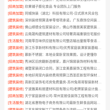
[招商加盟]
欣果铺子膨化食品 专业团队上门服务
[招商加盟]
同城快装（湖北）科技有限公司-日式原木风全包
[建筑装修]
深圳装修预算清单零增项承诺，广东鼎饰空间装饰工程有限公司
[建筑装修]
佛山顺德全包家装设计，佛山市雅居美家建筑装饰工程有限公司值得信赖
[建筑装修]
云南晟构建筑建材有限公司轻奢高端重钢住宅报价
[生活服务]
河南零百味供应链有限公司整店输出量贩零食适配全场景
[建筑装修]
浙江乐享新材料有限公司|优秀家庭装潢家装基础工程施工案例
[建筑装修]
慕新不锈钢：本地全案卧室效果图，设计更懂你
[招商加盟]
秀洲区旧房翻新选哪家，嘉兴锦居装饰材料有限公司口碑好
[建筑装修]
诸暨家装闭口合同，浙江宜美嘉装饰工程有限公司安心托付
[建筑装修]
本地好用室内装修费用预算江西圣匠新型环保材料有限公司
[建筑装修]
高新区装饰毛坯房免费量房-苏州兔哥哥智装新材料有限公司
[建筑装修]
宁波雅美和居建材科技有限公司|老牌家装设计施工对接渠道
[招商加盟]
天宁家庭装修公司-常州宜居佳装饰工程有限公司
[生活服务]
湖北省惠物电子商务有限公司最新生鲜食品网站价格
[建筑装修]
江苏东钢定制工厂加盟条件与流程——江苏东钢金属科技有限公司