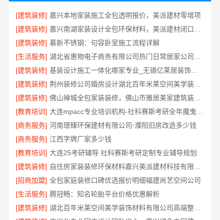
[建筑装修]
嘉兴本地家装施工全包透明报价，美派建材零增项
[建筑装修]
嘉兴南湖家装设计全包环保材料，美派建材闭口合同
[建筑装修]
慕新不锈钢：句容卧室施工流程详解
[生活服务]
湖北省惠物电子商务有限公司热门日常居家公司价格分析
[建筑装修]
基装设计施工一体化哪家专业_无锡亿莱居装饰工程材料有限公司
[建筑装修]
荆州装修公司婚房设计湖北百年米莱空间美学装饰材料有限公司
[建筑装修]
佛山禅城全包家装装修，佛山市雅居美家建筑装饰工程有限公司全程托管
[教育培训]
大连mpacc专业培训机构-社科赛斯考研全年魔鬼集训营
[商务服务]
河南璟臻环保建材有限公司-濮阳旧房改造多少钱
[商务服务]
江西字牌厂家多少钱
[教育培训]
大连25考研辅导 社科赛斯考研定制专业辅导规划
[建筑装修]
自住房家装装修环保材料嘉兴美派建材科技有限公司
[招商加盟]
全包家庭装修口碑优选报价明细福建尚艺空间公司
[生活服务]
腾冠畅：知名轮胎平台价格优惠解析
[建筑装修]
湖北百年米莱空间美学装饰材料有限公司高端整家装修老房翻新