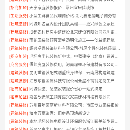
[招商加盟]
天宁家庭装修报价 - 常州宜居佳装饰
[生活服务]
小型生鲜食品代理商价格-湖北省惠物电子商务有限公司扶持入驻
[建筑装修]
同城知名室内设计团队高端——嘉兴绿色之家建材科技
[建筑装修]
成都农村建房中蓝建投北京建设有限公司四川更靠谱
[建筑装修]
雨花区装修预算清单透明化施工——创益讯建筑
[建筑装修]
绍兴卓鑫装饰材料有限公司-城区个性化装修质量有保障
[招商加盟]
毛坯房半包装修新中式，中蓝建投（北京）建设有限公司武功分公司匠心打造
[商务服务]
偃师房屋装修费用，河南璟臻环保建材有限公司无隐形消费
[建筑装修]
昆明重钢装配式别墅终身维保—云南晟构建筑建材有限公司全程守护
[建筑装修]
江苏东钢金属科技有限公司全屋不锈钢定制生产基地兴化
[招商加盟]
同城快装：急装家装报价省心一站式搞定
[招商加盟]
嘉善改造施工预算嘉兴家美建材科技有限公司
[建筑装修]
苏州百年豪庭新材料有限公司：市区专业家装报价
[建筑装修]
海南万赢饰家：旧房吊顶焕新设计
[建筑装修]
本地毛坯装修免费设计环保服务浙江臻美新型建材有限公司
[建筑装修]
新吴公寓半包报价：无锡亿莱居装饰工程材料有限公司性价比之选