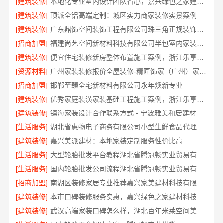
[建筑装修]
本地化专业室内设计团队省心，嘉兴绿色之家建材科技有限公司全程托管
[建筑装修]
顶派全铝高端定制：城区实力商家装修实景案例
[建筑装修]
广东鼎饰空间装饰工程有限公司珠三角正规装饰透明化施工
[招商加盟]
福建尚艺空间新材料科技有限公司半包室内家装全屋改造
[建筑装修]
便宜住宅装修新房整体布置施工案例，浙江乐享新材料有限公司为您详解
[资源材料]
广州家装装修报价全屋装修-精匠饰家（广州）家居建材有限公司
[招商加盟]
邯郸至臻全宅新材料有限公司永年焕新专业
[建筑装修]
优秀家庭装潢家装基础工程施工案例，浙江乐享新材料有限公司案例展示
[建筑装修]
镇海家装设计合作联系方式 - 宁波雅美和居建材科技有限公司预约咨询
[生活服务]
湖北省惠物电子商务有限公司小型生鲜食品代理商价格
[建筑装修]
嘉兴美派建材：本地家装定制服务性价比高
[生活服务]
大型轮胎批发平台教程湖北省腾冠畅实业贸易有限公司采购指南
[生活服务]
国内轮胎批发公司流程湖北省腾冠畅实业贸易有限公司规范交易
[招商加盟]
南湖区装修家居专业推荐嘉兴家美建材科技有限公司
[建筑装修]
本市口碑装修服务实惠，嘉兴绿色之家建材科技有限公司专业家装
[建筑装修]
武汉高端家装口碑怎么样，湖北百年米莱空间美学装饰材料有限公司实力说话