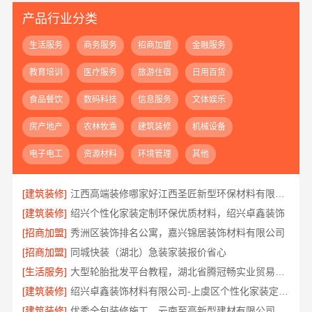
产品行业分类
生活服务
商务服务
招商加盟
金融服务
教育培训
医疗服务
旅游住宿
日用百货
食品餐饮
数码科技
信息服务
文体娱乐
房产地产
农林牧渔
建筑装修
机械设备
电子电工
资源材料
环境管理
其他
[建筑装修]
江西高端装修哪家好江西圣匠新型环保材料有限公司
[建筑装修]
绍兴个性化家装定制环保优质材料，绍兴卓鑫装饰
[招商加盟]
秀洲区装饰排名公寓，嘉兴锦居装饰材料有限公司
[招商加盟]
同城快装（湖北）急装家装报价省心
[生活服务]
大型轮胎批发平台教程，湖北省腾冠畅实业贸易有限公司采购指南
[建筑装修]
绍兴卓鑫装饰材料有限公司-上虞区个性化家装定制无增项
[建筑装修]
优秀全包装修施工，云南至高新型建材有限公司