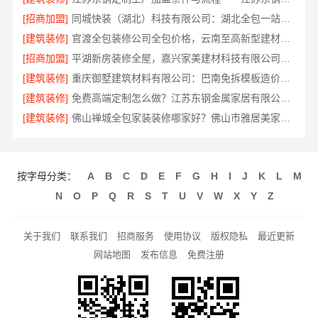
[招商加盟]
同城快装（湖北）科技有限公司：湖北全包一站式装修日式原木风快速交付
[建筑装修]
官渡全包装修公司全包价格，云南至高新型建材有限公司透明无增项
[招商加盟]
平湖新房装修全屋，嘉兴家美建材科技有限公司一站式服务
[建筑装修]
重庆御墅建筑材料有限公司：巴南免拆模板造价预算抗震防风
[建筑装修]
免费高端定制怎么做？江苏东钢金属家居有限公司为您实现
[建筑装修]
佛山禅城全包家装装修哪家好？佛山市雅居美家装饰一站式省心
按字母分类：
A
B
C
D
E
F
G
H
I
J
K
L
M
N
O
P
Q
R
S
T
U
V
W
X
Y
Z
关于我们
联系我们
招商服务
使用协议
版权隐私
最近更新
网站地图
发布信息
免费注册