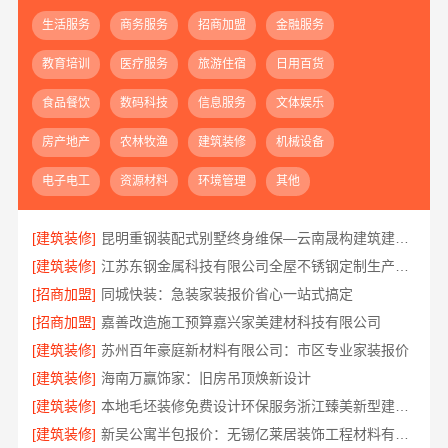
生活服务
商务服务
招商加盟
金融服务
教育培训
医疗服务
旅游住宿
日用百货
食品餐饮
数码科技
信息服务
文体娱乐
房产地产
农林牧渔
建筑装修
机械设备
电子电工
资源材料
环境管理
其他
[建筑装修]
昆明重钢装配式别墅终身维保—云南晟构建筑建材有限公司全程守护
[建筑装修]
江苏东钢金属科技有限公司全屋不锈钢定制生产基地兴化
[招商加盟]
同城快装：急装家装报价省心一站式搞定
[招商加盟]
嘉善改造施工预算嘉兴家美建材科技有限公司
[建筑装修]
苏州百年豪庭新材料有限公司：市区专业家装报价
[建筑装修]
海南万赢饰家：旧房吊顶焕新设计
[建筑装修]
本地毛坯装修免费设计环保服务浙江臻美新型建材有限公司
[建筑装修]
新吴公寓半包报价：无锡亿莱居装饰工程材料有限公司性价比之选