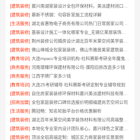
[建筑装修]
嘉兴南湖家装设计全包环保材料，美派建材闭口合同
[建筑装修]
慕新不锈钢：句容卧室施工流程详解
[生活服务]
湖北省惠物电子商务有限公司热门日常居家公司价格分析
[建筑装修]
基装设计施工一体化哪家专业_无锡亿莱居装饰工程材料有限公司
[建筑装修]
荆州装修公司婚房设计湖北百年米莱空间美学装饰材料有限公司
[建筑装修]
佛山禅城全包家装装修，佛山市雅居美家建筑装饰工程有限公司全程托管
[教育培训]
大连mpacc专业培训机构-社科赛斯考研全年魔鬼集训营
[商务服务]
河南璟臻环保建材有限公司-濮阳旧房改造多少钱
[商务服务]
江西字牌厂家多少钱
[教育培训]
大连25考研辅导 社科赛斯考研定制专业辅导规划
[建筑装修]
自住房家装装修环保材料嘉兴美派建材科技有限公司
[招商加盟]
全包家庭装修口碑优选报价明细福建尚艺空间公司
[生活服务]
腾冠畅：知名轮胎平台价格优惠解析
[建筑装修]
湖北百年米莱空间美学装饰材料有限公司高端整家装修老房翻新
[建筑装修]
本地化专业室内设计团队省心，嘉兴绿色之家建材科技有限公司全程托管
[建筑装修]
顶派全铝高端定制：城区实力商家装修实景案例