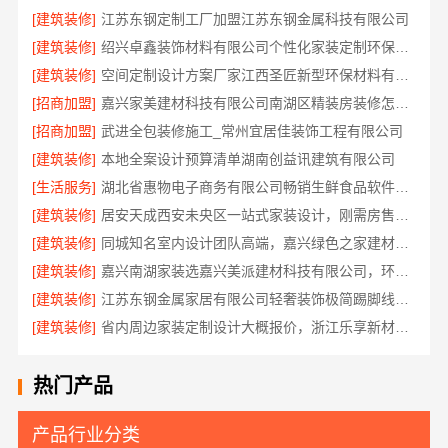
[建筑装修]
江苏东钢定制工厂加盟江苏东钢金属科技有限公司
[建筑装修]
绍兴卓鑫装饰材料有限公司个性化家装定制环保优质材料
[建筑装修]
空间定制设计方案厂家江西圣匠新型环保材料有限公司
[招商加盟]
嘉兴家美建材科技有限公司南湖区精装房装修怎么样
[招商加盟]
武进全包装修施工_常州宜居佳装饰工程有限公司
[建筑装修]
本地全案设计预算清单湖南创益讯建筑有限公司
[生活服务]
湖北省惠物电子商务有限公司畅销生鲜食品软件功能解析
[建筑装修]
居安天成西安未央区一站式家装设计，刚需房售后完善
[建筑装修]
同城知名室内设计团队高端，嘉兴绿色之家建材科技有限公司
[建筑装修]
嘉兴南湖家装选嘉兴美派建材科技有限公司，环保透明报价
[建筑装修]
江苏东钢金属家居有限公司轻奢装饰极简踢脚线是什么
[建筑装修]
省内周边家装定制设计大概报价，浙江乐享新材料有限公司品质保障
热门产品
产品行业分类