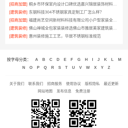
[招商加盟]
桐乡市环保室内设计口碑优选嘉兴锦居装饰材料有限公司
[建筑装修]
东钢科技304不锈钢家具定制工厂怎么样？
[招商加盟]
福建尚艺空间新材料科技有限公司小户型家装全屋改造方案
[建筑装修]
佛山禅城全包家装装修选佛山市雅居美家建筑装饰工程有限公司
[建筑装修]
惠州装修施工工艺，华居不锈钢标准规范
按字母分类：
A
B
C
D
E
F
G
H
I
J
K
L
M
N
O
P
Q
R
S
T
U
V
W
X
Y
Z
关于我们
联系我们
招商服务
使用协议
版权隐私
最近更新
网站地图
发布信息
免费注册