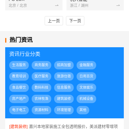
北京 / 北京
浙江 / 湖州
上一页
下一页
热门资讯
资讯行业分类
生活服务
商务服务
招商加盟
金融服务
教育培训
医疗服务
旅游住宿
日用百货
食品餐饮
数码科技
信息服务
文体娱乐
房产地产
农林牧渔
建筑装修
机械设备
电子电工
资源材料
环境管理
其他
[建筑装修]
嘉兴本地家装施工全包透明报价，美派建材零增项