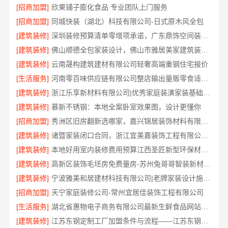
[招商加盟]
欣果铺子膨化食品 专业团队上门服务
[招商加盟]
同城快装（湖北）科技有限公司-日式原木风全包
[建筑装修]
深圳装修预算清单零增项承诺，广东鼎饰空间装饰工程有限公司
[建筑装修]
佛山顺德全包家装设计，佛山市雅居美家建筑装饰工程有限公司值得信赖
[建筑装修]
云南晟构建筑建材有限公司轻奢高端重钢住宅报价
[生活服务]
河南零百味供应链有限公司整店输出量贩零食适配全场景
[建筑装修]
浙江乐享新材料有限公司|优秀家庭装潢家装基础工程施工案例
[建筑装修]
慕新不锈钢：本地全案卧室效果图，设计更懂你
[招商加盟]
秀洲区旧房翻新选哪家，嘉兴锦居装饰材料有限公司口碑好
[建筑装修]
诸暨家装闭口合同，浙江宜美嘉装饰工程有限公司安心托付
[建筑装修]
本地好用室内装修费用预算江西圣匠新型环保材料有限公司
[建筑装修]
高新区装饰毛坯房免费量房-苏州兔哥哥智装新材料有限公司
[建筑装修]
宁波雅美和居建材科技有限公司|老牌家装设计施工对接渠道
[招商加盟]
天宁家庭装修公司-常州宜居佳装饰工程有限公司
[生活服务]
湖北省惠物电子商务有限公司最新生鲜食品网站价格
[建筑装修]
江苏东钢定制工厂加盟条件与流程——江苏东钢金属科技有限公司