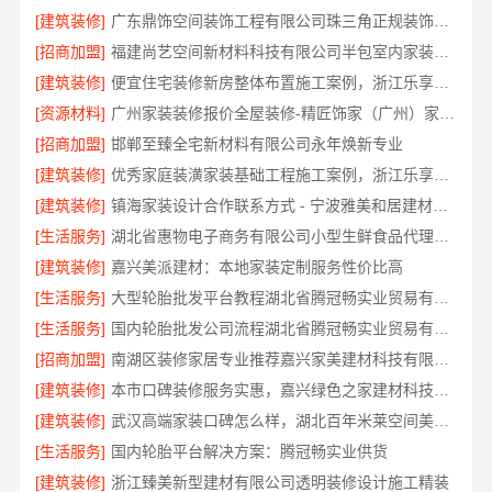
[建筑装修]
广东鼎饰空间装饰工程有限公司珠三角正规装饰透明化施工
[招商加盟]
福建尚艺空间新材料科技有限公司半包室内家装全屋改造
[建筑装修]
便宜住宅装修新房整体布置施工案例，浙江乐享新材料有限公司为您详解
[资源材料]
广州家装装修报价全屋装修-精匠饰家（广州）家居建材有限公司
[招商加盟]
邯郸至臻全宅新材料有限公司永年焕新专业
[建筑装修]
优秀家庭装潢家装基础工程施工案例，浙江乐享新材料有限公司案例展示
[建筑装修]
镇海家装设计合作联系方式 - 宁波雅美和居建材科技有限公司预约咨询
[生活服务]
湖北省惠物电子商务有限公司小型生鲜食品代理商价格
[建筑装修]
嘉兴美派建材：本地家装定制服务性价比高
[生活服务]
大型轮胎批发平台教程湖北省腾冠畅实业贸易有限公司采购指南
[生活服务]
国内轮胎批发公司流程湖北省腾冠畅实业贸易有限公司规范交易
[招商加盟]
南湖区装修家居专业推荐嘉兴家美建材科技有限公司
[建筑装修]
本市口碑装修服务实惠，嘉兴绿色之家建材科技有限公司专业家装
[建筑装修]
武汉高端家装口碑怎么样，湖北百年米莱空间美学装饰材料有限公司实力说话
[生活服务]
国内轮胎平台解决方案：腾冠畅实业供货
[建筑装修]
浙江臻美新型建材有限公司透明装修设计施工精装