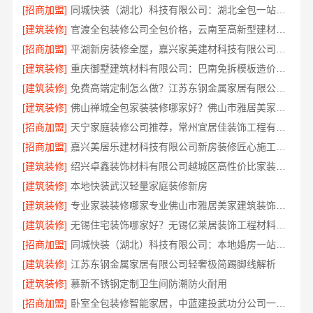
[招商加盟]
同城快装（湖北）科技有限公司：湖北全包一站式装修日式原木风快速交付
[建筑装修]
官渡全包装修公司全包价格，云南至高新型建材有限公司透明无增项
[招商加盟]
平湖新房装修全屋，嘉兴家美建材科技有限公司一站式服务
[建筑装修]
重庆御墅建筑材料有限公司：巴南免拆模板造价预算抗震防风
[建筑装修]
免费高端定制怎么做？江苏东钢金属家居有限公司为您实现
[建筑装修]
佛山禅城全包家装装修哪家好？佛山市雅居美家装饰一站式省心
[招商加盟]
天宁家庭装修公司推荐，常州宜居佳装饰工程有限公司专业全包服务
[招商加盟]
嘉兴美居乐建材科技有限公司新房装修匠心施工收费详解
[建筑装修]
绍兴卓鑫装饰材料有限公司越城区高性价比家装环保材料
[建筑装修]
本地快装武汉轻量家庭装修新房
[建筑装修]
专业家装装修哪家专业佛山市雅居美家建筑装饰工程有限公司口碑保障
[建筑装修]
无锡住宅装饰哪家好？无锡亿莱居装饰工程材料有限公司专业打造
[招商加盟]
同城快装（湖北）科技有限公司：本地婚房一站式装修，一口价工期保障
[建筑装修]
江苏东钢金属家居有限公司轻奢极简踢脚线解析
[建筑装修]
慕新不锈钢定制卫生间防潮防火耐用
[招商加盟]
卧室全包装修智能家居，中蓝建投武功分公司一站交付