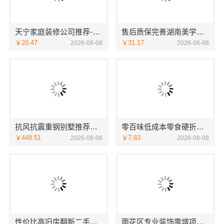
天宁家庭装修公司推荐-宜居佳专业团队
售后质保完善湖南美学筑家公司软装配套湖南美学筑家
￥20.47
￥31.17
2026-08-08
2026-08-08
抗风抗震重钢别墅推荐，云南晟构建筑建材有限公司懂云南气候
零百味低成本零食硬折扣适配全场景，河南零百味供应链有限公司
￥448.51
￥7.83
2026-08-08
2026-08-08
性价比高旧房翻新二手房案例，苏州兔哥哥智装新材料
雨花区专业装饰零增项承诺，湖南创益讯建筑有限公司靠谱