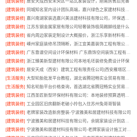
[建筑装修]
居安天成西安未央区一站式家装设计，刚需房售后完善
[建筑装修]
同城知名室内设计团队高端，嘉兴绿色之家建材科技有限公司
[建筑装修]
嘉兴南湖家装选嘉兴美派建材科技有限公司，环保透明报价
[建筑装修]
江苏东钢金属家居有限公司轻奢装饰极简踢脚线是什么
[建筑装修]
省内周边家装定制设计大概报价，浙江乐享新材料有限公司品质保障
[建筑装修]
嵊州家庭装修吊顶隔断，浙江宜美嘉装饰工程有限公司专业服务
[建筑装修]
广东靠谱空间设计环保材料 广东鼎饰空间装饰工程有限公司
[建筑装修]
浙江臻美新型建材有限公司本地毛坯装修免费设计环保
[建筑装修]
居安天成（西安）建筑工程有限责任公司|西安雁塔区刚需房一站式家装
[生活服务]
大型轮胎批发平台教程，湖北省腾冠畅实业贸易有限公司采购指南
[生活服务]
知名轮胎平台价格查询，首选湖北省腾冠畅实业贸易有限公司
[建筑装修]
江西圣匠新型环保材料有限公司：本地装修预算透明可靠
[建筑装修]
工业园区旧房翻新老破小拎包入住苏州兔哥哥智装
[建筑装修]
老牌家装改造新房整装-宁波雅美和居建材科技有限公司
[建筑装修]
宁波雅美和居建材科技有限公司，余姚家装设计到店咨询
[建筑装修]
宁波雅美和居建材科技有限公司-老牌家装设计施工对接渠道