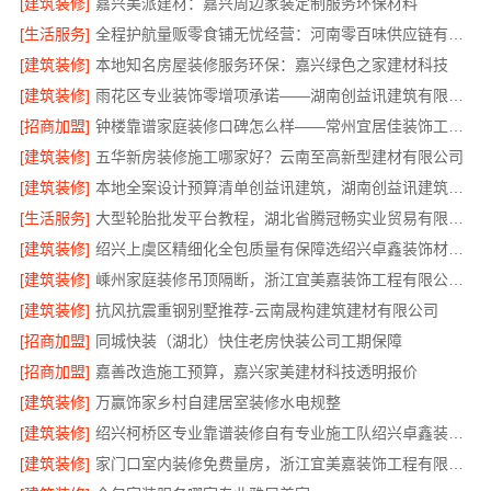
[建筑装修]
嘉兴美派建材：嘉兴周边家装定制服务环保材料
[生活服务]
全程护航量贩零食铺无忧经营：河南零百味供应链有限公司加盟
[建筑装修]
本地知名房屋装修服务环保：嘉兴绿色之家建材科技
[建筑装修]
雨花区专业装饰零增项承诺——湖南创益讯建筑有限公司
[招商加盟]
钟楼靠谱家庭装修口碑怎么样——常州宜居佳装饰工程有限公司
[建筑装修]
五华新房装修施工哪家好？云南至高新型建材有限公司
[建筑装修]
本地全案设计预算清单创益讯建筑，湖南创益讯建筑有限公司透明全包
[生活服务]
大型轮胎批发平台教程，湖北省腾冠畅实业贸易有限公司
[建筑装修]
绍兴上虞区精细化全包质量有保障选绍兴卓鑫装饰材料有限公司
[建筑装修]
嵊州家庭装修吊顶隔断，浙江宜美嘉装饰工程有限公司专业施工
[建筑装修]
抗风抗震重钢别墅推荐-云南晟构建筑建材有限公司
[招商加盟]
同城快装（湖北）快住老房快装公司工期保障
[招商加盟]
嘉善改造施工预算，嘉兴家美建材科技透明报价
[建筑装修]
万赢饰家乡村自建居室装修水电规整
[建筑装修]
绍兴柯桥区专业靠谱装修自有专业施工队绍兴卓鑫装饰材料有限公司
[建筑装修]
家门口室内装修免费量房，浙江宜美嘉装饰工程有限公司