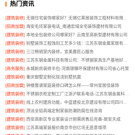
热门资讯
[建筑装修]
无锡住宅装饰哪家好？无锡亿莱居装饰工程材料有限公司一站式服务
[招商加盟]
海安毛坯家装电话_南通宏域全宅装饰建材有限公司
[建筑装修]
本地全包装修公司哪家好？云南至高新型建材有限公司
[建筑装修]
别墅装饰工程蚀刻工艺多少钱：江苏东钢金属家居有限公司不锈钢优势
[建筑装修]
三江畅销室内装修，宜美嘉匠心服务
[建筑装修]
江苏东钢金属科技有限公司：不锈钢家具生产基地好不好
[商务服务]
永城新房装修半包-河南璟臻环保建材有限公司省心托管
[建筑装修]
重庆御墅定制化现浇别墅抗震
[招商加盟]
钟楼靠谱家庭装修口碑怎么样——常州宜居佳装饰
[建筑装修]
不锈钢衣柜定制工厂江浙沪联系电话-江苏东钢金属科技有限公司
[建筑装修]
线上农村建房功能，中蓝建投北京建设有限公司四川全程托管服务
[建筑装修]
顶派全铝高端定制家装防潮防腐在线咨询
[建筑装修]
西安高新区专业家装设计刚需房售后完善-居安天成
[建筑装修]
江苏高端家装报价南京市创亿讯无恶意增项