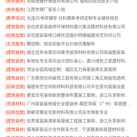
[商务服务]
河南璟臻环保建材有限公司-濮阳旧房改造多少钱
[商务服务]
江西字牌厂家多少钱
[教育培训]
大连25考研辅导 社科赛斯考研定制专业辅导规划
[建筑装修]
自住房家装装修环保材料嘉兴美派建材科技有限公司
[招商加盟]
全包家庭装修口碑优选报价明细福建尚艺空间公司
[生活服务]
腾冠畅：知名轮胎平台价格优惠解析
[建筑装修]
湖北百年米莱空间美学装饰材料有限公司高端整家装修老房翻新
[建筑装修]
本地化专业室内设计团队省心，嘉兴绿色之家建材科技有限公司全程托管
[建筑装修]
顶派全铝高端定制：城区实力商家装修实景案例
[建筑装修]
广东鼎饰空间装饰工程有限公司珠三角正规装饰透明化施工
[招商加盟]
福建尚艺空间新材料科技有限公司半包室内家装全屋改造
[建筑装修]
便宜住宅装修新房整体布置施工案例，浙江乐享新材料有限公司为您详解
[资源材料]
广州家装装修报价全屋装修-精匠饰家（广州）家居建材有限公司
[招商加盟]
邯郸至臻全宅新材料有限公司永年焕新专业
[建筑装修]
优秀家庭装潢家装基础工程施工案例，浙江乐享新材料有限公司案例展示
[建筑装修]
镇海家装设计合作联系方式 - 宁波雅美和居建材科技有限公司预约咨询