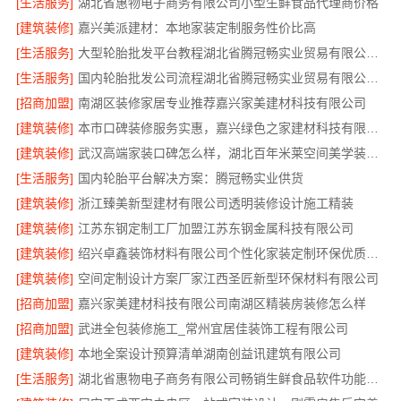
[生活服务]
湖北省惠物电子商务有限公司小型生鲜食品代理商价格
[建筑装修]
嘉兴美派建材：本地家装定制服务性价比高
[生活服务]
大型轮胎批发平台教程湖北省腾冠畅实业贸易有限公司采购指南
[生活服务]
国内轮胎批发公司流程湖北省腾冠畅实业贸易有限公司规范交易
[招商加盟]
南湖区装修家居专业推荐嘉兴家美建材科技有限公司
[建筑装修]
本市口碑装修服务实惠，嘉兴绿色之家建材科技有限公司专业家装
[建筑装修]
武汉高端家装口碑怎么样，湖北百年米莱空间美学装饰材料有限公司实力说话
[生活服务]
国内轮胎平台解决方案：腾冠畅实业供货
[建筑装修]
浙江臻美新型建材有限公司透明装修设计施工精装
[建筑装修]
江苏东钢定制工厂加盟江苏东钢金属科技有限公司
[建筑装修]
绍兴卓鑫装饰材料有限公司个性化家装定制环保优质材料
[建筑装修]
空间定制设计方案厂家江西圣匠新型环保材料有限公司
[招商加盟]
嘉兴家美建材科技有限公司南湖区精装房装修怎么样
[招商加盟]
武进全包装修施工_常州宜居佳装饰工程有限公司
[建筑装修]
本地全案设计预算清单湖南创益讯建筑有限公司
[生活服务]
湖北省惠物电子商务有限公司畅销生鲜食品软件功能解析