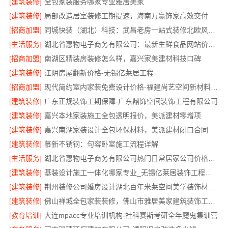
[建筑装修]
全包家装服务哪家专业雅居美家
[建筑装修]
局部改造居室装修工期提速，海南万赢饰家高效交付
[招商加盟]
同城快装（湖北）科技：武昌老房一站式装修北欧风靠谱
[生活服务]
湖北省惠物电子商务有限公司：最新生鲜食品网站价格更新
[招商加盟]
南湖区精装房装修怎么样，嘉兴家美建材科技口碑
[建筑装修]
江阴房屋翻新价格-无锡亿莱居工程
[招商加盟]
现代简约室内家装免费设计价格-福建尚艺空间新材料科技有限公司
[建筑装修]
广东正规装饰工期保障-广东鼎饰空间装饰工程有限公司
[建筑装修]
嘉兴本地家装施工全包透明报价，美派建材零增项
[建筑装修]
嘉兴南湖家装设计全包环保材料，美派建材闭口合同
[建筑装修]
慕新不锈钢：句容卧室施工流程详解
[生活服务]
湖北省惠物电子商务有限公司热门日常居家公司价格分析
[建筑装修]
基装设计施工一体化哪家专业_无锡亿莱居装饰工程材料有限公司
[建筑装修]
荆州装修公司婚房设计湖北百年米莱空间美学装饰材料有限公司
[建筑装修]
佛山禅城全包家装装修，佛山市雅居美家建筑装饰工程有限公司全程托管
[教育培训]
大连mpacc专业培训机构-社科赛斯考研全年魔鬼集训营