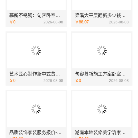
慕新不锈钢：句容卧室施工方案评测
梁溪大平层翻新多少钱一平_无锡亿莱居装饰工程材料有限公司
￥0
￥88.07
2026-08-08
2026-08-08
艺术匠心制作新中式费用——江苏东钢金属家居详解
句容慕新施工方案卧室哪家好，慕新不锈钢全案装修口碑
￥0
￥0
2026-08-08
2026-08-08
品质装饰家装服务报价-雅居美家
湖南本地装修美学筑家新房装修怎么选