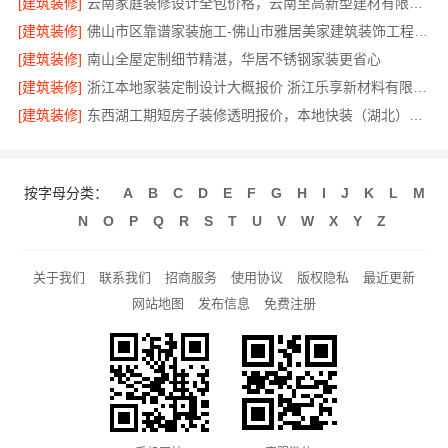
[建筑装修]
云南家庭装修设计全包价格，云南至高新型建材有限公司透明划算
[建筑装修]
佛山市区靠谱家装施工-佛山市雅居美家建筑装饰工程有限公司
[建筑装修]
南山全屋定制细节精湛，华居不锈钢家装更省心
[建筑装修]
浙江本地家装定制设计大概报价 浙江乐享新材料有限公司
[建筑装修]
东西湖工期短房子装修透明报价，本地快装（湖北）科技全程可视
按字母分类：
A
B
C
D
E
F
G
H
I
J
K
L
M
N
O
P
Q
R
S
T
U
V
W
X
Y
Z
关于我们
联系我们
招商服务
使用协议
版权隐私
最近更新
网站地图
发布信息
免费注册