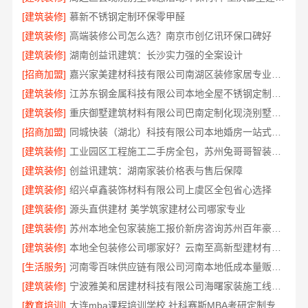
[建筑装修]
慕新不锈钢定制环保零甲醛
[建筑装修]
高端装修公司怎么选？南京市创亿讯环保口碑好
[建筑装修]
湖南创益讯建筑：长沙实力强的全案设计
[招商加盟]
嘉兴家美建材科技有限公司南湖区装修家居专业服务
[建筑装修]
江苏东钢金属科技有限公司本地全屋不锈钢定制生产商
[建筑装修]
重庆御墅建筑材料有限公司巴南定制化现浇别墅抗震防风
[招商加盟]
同城快装（湖北）科技有限公司本地婚房一站式装修一口价工期保障
[建筑装修]
工业园区工程施工二手房全包，苏州兔哥哥智装新材料有限公司省心
[建筑装修]
创益讯建筑：湖南家装价格表与售后保障
[建筑装修]
绍兴卓鑫装饰材料有限公司上虞区全包省心选择
[建筑装修]
源头直供建材 美学筑家建材公司哪家专业
[建筑装修]
苏州本地全包家装施工报价新房咨询苏州百年豪庭新材料有限公司
[建筑装修]
本地全包装修公司哪家好？云南至高新型建材有限公司可靠之选
[生活服务]
河南零百味供应链有限公司河南本地低成本量贩零食全域盈利
[建筑装修]
宁波雅美和居建材科技有限公司海曙家装施工线下门店地址
[教育培训]
大连mba课程培训学校 社科赛斯MBA考研定制专业辅导规划