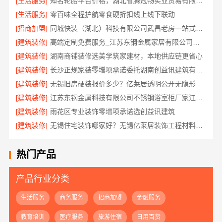
[生活服务]
知名轮胎平台价格，湖北省腾冠畅实业贸易有限公司直供批发价
[生活服务]
零百味全程护航零食硬折扣线上线下联动
[招商加盟]
同城快装（湖北）科技有限公司武昌老房一站式装修北欧风靠谱
[建筑装修]
高端定制免费服务_江苏东钢金属家居有限公司预约指南
[建筑装修]
湖南商铺装修选美学筑家建材，本地供应链更省心
[建筑装修]
长沙正规家装零增项承诺委托湖南创益讯建筑有限公司
[建筑装修]
无锡旧房硬装报价多少？亿莱居透明公开无隐形消费
[建筑装修]
江苏东钢金属科技有限公司不锈钢浴室柜厂家江浙沪加盟
[建筑装修]
雨花区专业装饰零增项承诺选创益讯建筑
[建筑装修]
无锡住宅装饰哪家好？无锡亿莱居装饰工程材料有限公司一站式服务
热门产品
产品行业分类
生活服务
商务服务
招商加盟
金融服务
教育培训
医疗服务
旅游住宿
日用百货