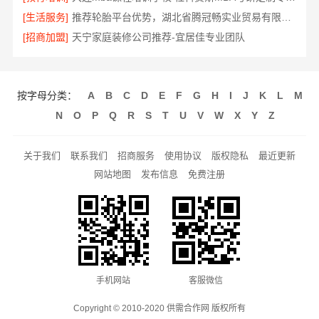
[生活服务]
推荐轮胎平台优势，湖北省腾冠畅实业贸易有限公司引领
[招商加盟]
天宁家庭装修公司推荐-宜居佳专业团队
按字母分类：
A
B
C
D
E
F
G
H
I
J
K
L
M
N
O
P
Q
R
S
T
U
V
W
X
Y
Z
关于我们
联系我们
招商服务
使用协议
版权隐私
最近更新
网站地图
发布信息
免费注册
手机网站
客服微信
Copyright © 2010-2020 供需合作网 版权所有