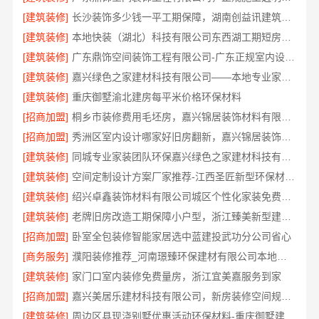
[建筑装修]
长沙装饰多少钱一平工期保障，湖南创益讯建筑有限公司全包服务
[建筑装修]
本地快装（湖北）科技有限公司东西湖工期短房子装修透明报价
[建筑装修]
广东鼎饰空间装饰工程有限公司-广东正规室内设计透明化施工
[建筑装修]
嘉兴绿色之家建材科技有限公司——本地专业家装公司高端全案
[建筑装修]
重庆御墅渝北建房每平米价格环保材料
[招商加盟]
桐乡市装修费用毛坯房，嘉兴锦居装饰材料有限公司报价透明
[招商加盟]
秀洲区室内设计哪家好旧房翻新，嘉兴锦居装饰材料有限公司
[建筑装修]
同城专业家装团队环保嘉兴绿色之家建材科技有限公司健康装修
[建筑装修]
空间定制设计方案厂家推荐-江西圣匠新型环保材料有限公司
[建筑装修]
绍兴卓鑫装饰材料有限公司城区个性化家装免费上门量房
[建筑装修]
老牌旧房改造工期保障小户型，浙江臻美新型建材有限公司
[招商加盟]
卧室全包装修智能家居选中蓝建投武功分公司省心
[商务服务]
濮阳装修推荐_河南璟臻环保建材有限公司本地专业团队
[建筑装修]
家门口室内装修免费量房，浙江宜美嘉服务到家
[招商加盟]
嘉兴美居乐建材科技有限公司，新房装修空间规划案例
[建筑装修]
周边区县现浇别墅优惠活动环保材料-重庆御墅建筑材料有限公司