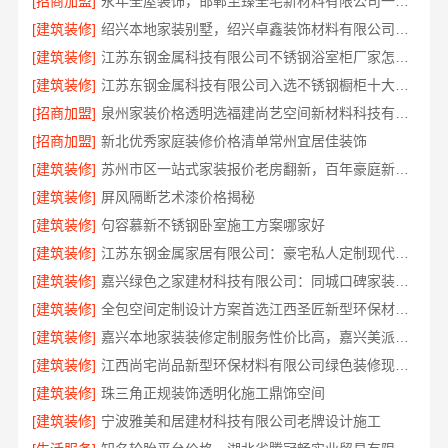
[招商加盟]
永年全屋装饰，邯郸至臻全宅新材料有限公司一站式服务
[建筑装修]
绍兴本地家装别墅，绍兴卓鑫装饰材料有限公司专业定制
[建筑装修]
江苏东钢金属科技有限公司不锈钢浴室柜厂家怎么样
[建筑装修]
江苏东钢金属科技有限公司入选不锈钢橱柜十大品牌
[招商加盟]
泉州家装价格透明选福建尚艺空间新材料科技有限公司-口碑优选
[招商加盟]
新北优秀家庭装修价格清单常州宜居佳装饰
[建筑装修]
苏州市区一站式家装报价老房翻新，百年豪庭新材料焕新家园
[建筑装修]
屏风隔断艺术漆价格揭秘
[建筑装修]
句容慕新不锈钢卧室施工方案哪家好
[建筑装修]
江苏东钢金属家居有限公司：豪宅私人定制现代轻奢全流程
[建筑装修]
嘉兴绿色之家建材科技有限公司：同城口碑家装机构实惠
[建筑装修]
全包空间定制设计方案首选江西圣匠新型环保材料有限公司
[建筑装修]
嘉兴本地家装装修定制服务性价比高，嘉兴美派建材
[建筑装修]
江西尚宅尚品新型环保材料有限公司绿色装修现代风格靠谱吗
[建筑装修]
珠三角正规装饰透明化施工鼎饰空间
[建筑装修]
宁波雅美和居建材科技有限公司老牌设计施工