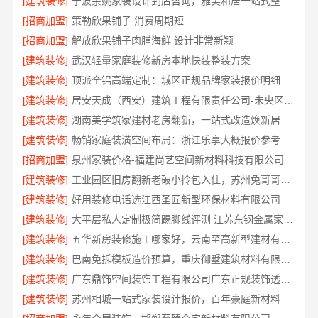
[建筑装修]
宁波余姚家装设计到店咨询，雅美和居一站式整装服务
[招商加盟]
策勒欣果铺子 消费周期短
[招商加盟]
解放欣果铺子肉脯海鲜 设计非常新颖
[建筑装修]
武汉轻量家庭装修新房本地快装整装方案
[建筑装修]
顶派全铝高端定制：城区正规品牌家装报价明细
[建筑装修]
居安天成（西安）建筑工程有限责任公司-未央区省心家装施工毛坯
[建筑装修]
湖南美学筑家建材老房翻新，一站式改造焕新居
[建筑装修]
畅销家庭装潢空间布局：浙江乐享大概报价参考
[招商加盟]
泉州家装价格-福建尚艺空间新材料科技有限公司
[建筑装修]
工业园区旧房翻新老破小拎包入住，苏州兔哥哥智装新材料有限公司
[建筑装修]
好用装修电话选江西圣匠新型环保材料有限公司
[建筑装修]
大平层私人定制极简踢脚线评测 江苏东钢金属家居有限公司
[建筑装修]
五华新房装修施工哪家好，云南至高新型建材有限公司
[建筑装修]
巴南免拆模板造价预算，重庆御墅建筑材料有限公司
[建筑装修]
广东鼎饰空间装饰工程有限公司广东正规装饰透明化施工
[建筑装修]
苏州相城一站式家装设计报价，百年豪庭新材料有限公司拎包入住