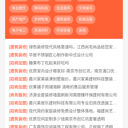
食品餐饮
数码科技
信息服务
文体娱乐
房产地产
农林牧渔
建筑装修
机械设备
电子电工
资源材料
环境管理
其他
[建筑装修]
绿色装修现代风格靠谱吗，江西尚宅尚品给您安心答案
[建筑装修]
华居不锈钢匠心制作新中式设计公司
[招商加盟]
糖果布丁吃起来好吃吗
[建筑装修]
优质室内设计哪家好-南京市创亿讯，南京浦口优质设计推荐
[招商加盟]
嘉兴家美装潢别墅报价，嘉兴家美建材科技整装服务
[招商加盟]
欣果铺子肉铺海鲜 清晰的售后服务管理
[商务服务]
济源全屋装修墙面刷新河南璟臻环保建材有限公司
[招商加盟]
嘉兴美居乐建材科技有限公司专业旧房改造施工案例
[招商加盟]
现代简约家庭装修免费设计整体落地，福建尚艺空间新材料科技有限公司
[建筑装修]
优质空间定制多少钱南京市创亿讯套餐透明
[建筑装修]
广东鼎饰空间装饰工程有限公司，正规施工透明报价，拒绝套路