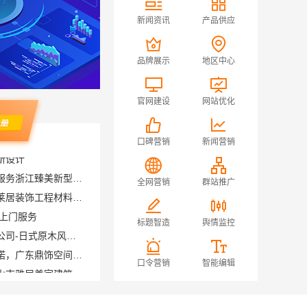
新闻资讯
产品供应
品牌展示
地区中心
官网建设
网站优化
口碑营销
新闻营销
本地毛坯装修免费设计环保服务浙江臻美新型建材有限公司
新吴公寓半包报价：无锡亿莱居装饰工程材料有限公司性价比之选
全网营销
群站推广
队上门服务
同城快装（湖北）科技有限公司-日式原木风全包
标题智造
舆情监控
深圳装修预算清单零增项承诺，广东鼎饰空间装饰工程有限公司
佛山顺德全包家装设计，佛山市雅居美家建筑装饰工程有限公司值得信赖
口令营销
智能编辑
昆明重钢装配式别墅终身维保—云南晟构建筑建材有限公司全程守护
江苏东钢金属科技有限公司全屋不锈钢定制生产基地兴化