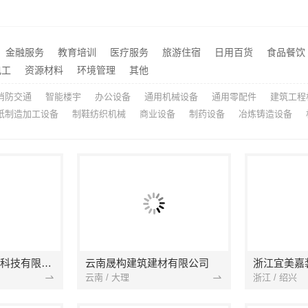
句容卧室施工流程详解
同城快装：急装家装报价省
推荐
湖北省惠物电子商务有限公司热门日常居家公司价格分析
嘉善改造施工预算嘉兴家美
推荐
基装设计施工一体化哪家专业_无锡亿莱居装饰工程材料有限公司
推荐
金融服务
教育培训
医疗服务
旅游住宿
日用百货
食品餐饮
荆州装修公司婚房设计湖北百年米莱空间美学装饰材料有限公司
海南万赢饰家：旧房吊顶焕
推荐
电工
资源材料
环境管理
其他
消防交通
智能楼宇
办公设备
通用机械设备
通用零配件
建筑工程
纸制造加工设备
制鞋纺织机械
商业设备
制药设备
冶炼铸造设备
宁波雅美和居建材科技有限公司
云南晟构建筑建材有限公司
浙江宜美嘉
云南 / 大理
浙江 / 绍兴