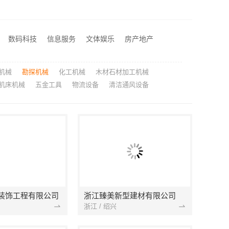
心一站式搞定
建材科技有限公司
苏州百年豪庭新材料有限公司：市区专业家装报价
数码科技
信息服务
文体娱乐
房产地产
新设计
机械
勘探机械
化工机械
木材石材加工机械
机床机械
五金工具
物流设备
清洁通风设备
装饰工程有限公司
浙江臻美新型建材有限公司
浙江 / 绍兴