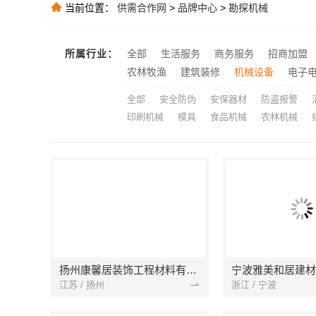
当前位置：
供需合作网
>
品牌中心
>
勘探机械
慕新不锈钢：
推荐
推荐
推荐
所属行业：
全部
生活服务
商务服务
招商加盟
推荐
农林牧渔
建筑装修
机械设备
电子
全部
安全防伪
安保器材
防盗报警
印刷机械
模具
食品机械
农林机械
扬州康馨居装饰工程材料有限公司
江苏 / 扬州
浙江 / 宁波