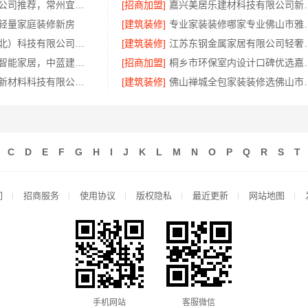
天宁家庭装修公司推荐，常州宜居佳装饰工程有限公司专业全包服务
[招商加盟]
嘉兴美居乐建材科技有
轻量家庭装修新房
[建筑装修]
专业家装装修哪家专业佛山
同城快装（湖北）科技有限公司：本地婚房一站式装修，一口价工期保障
[建筑装修]
江苏东钢金属家居
卧室全包装修智能家居，中蓝建投武功分公司一站交付
[招商加盟]
桐乡市环保室内设计口
福建尚艺空间新材料科技有限公司小户型家装全屋改造方案
[建筑装修]
佛山禅城全包家装装修选
C
D
E
F
G
H
I
J
K
L
M
N
O
P
Q
R
S
T
们
招商服务
使用协议
版权隐私
最近更新
网站地图
手机网站
客服微信