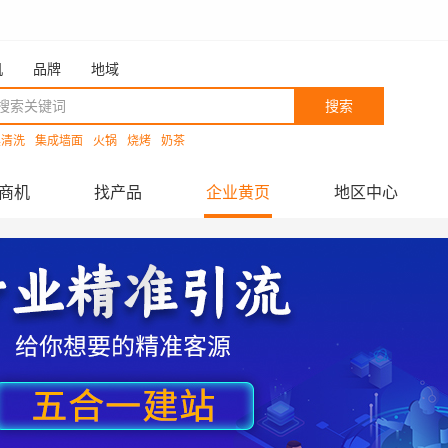
机
品牌
地域
搜索
具清洗
集成墙面
火锅
烧烤
奶茶
商机
找产品
企业黄页
地区中心