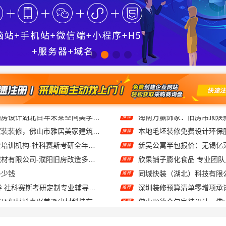
佛山禅城全包家装装修，佛山市雅居美家建筑装饰工程有限公司全程托管
推荐
大连mpacc专业培训机构-社科赛斯考研全年魔鬼集训营
推荐
河南璟臻环保建材有限公司-濮阳旧房改造多少钱
欣果铺子膨化食品 专业团
推荐
多少钱
推荐
大连25考研辅导 社科赛斯考研定制专业辅导规划
推荐
自住房家装装修环保材料嘉兴美派建材科技有限公司
推荐
嘉兴本地家装施工全包透明报价，美派建材零增项
推荐
嘉兴南湖家装设计全包环保材料，美派建材闭口合同
推荐