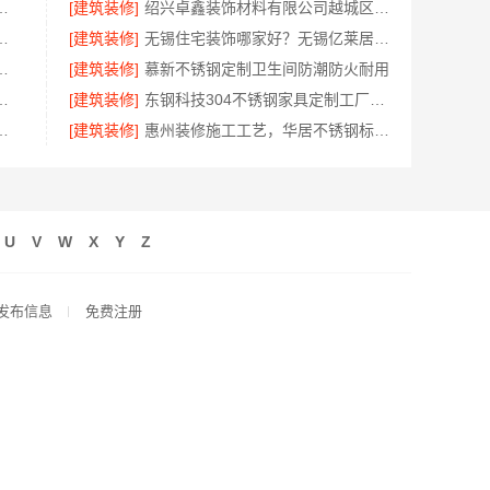
限公司新房装修匠心施工收费详解
[建筑装修]
绍兴卓鑫装饰材料有限公司越城区高性价比家装环保材料
市雅居美家建筑装饰工程有限公司口碑保障
[建筑装修]
无锡住宅装饰哪家好？无锡亿莱居装饰工程材料有限公司专业打造
有限公司轻奢极简踢脚线解析
[建筑装修]
慕新不锈钢定制卫生间防潮防火耐用
碑优选嘉兴锦居装饰材料有限公司
[建筑装修]
东钢科技304不锈钢家具定制工厂怎么样？
佛山市雅居美家建筑装饰工程有限公司
[建筑装修]
惠州装修施工工艺，华居不锈钢标准规范
U
V
W
X
Y
Z
发布信息
免费注册