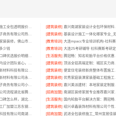
嘉兴本地家装施工全包透明报价，美派建材零增项
[建筑装修]
嘉兴南湖家装设计全
湖北省惠物电子商务有限公司热门日常居家公司价格分析
[建筑装修]
佛山禅城全包家装装修，佛山市雅居美家建筑装饰工程有限公司全程托管
[教育培训]
大
多少钱
[教育培训]
全包家庭装修口碑优选报价明细福建尚艺空间公司
[生活服务]
腾冠畅：知名
本地化专业室内设计团队省心，嘉兴绿色之家建材科技有限公司全程托管
[建筑装修]
顶派全铝高端定制
福建尚艺空间新材料科技有限公司半包室内家装全屋改造
[建筑装修]
便宜住宅装修新房整体布置施
邯郸至臻全宅新材料有限公司永年焕新专业
[建筑装修]
优秀家庭装潢家装基础工程施
湖北省惠物电子商务有限公司小型生鲜食品代理商价格
[建筑装修]
嘉兴美派建材：
国内轮胎批发公司流程湖北省腾冠畅实业贸易有限公司规范交易
[招商加盟]
南湖区装修家居专业
武汉高端家装口碑怎么样，湖北百年米莱空间美学装饰材料有限公司实力说话
[生活服务]
国内轮胎平台解
江苏东钢定制工厂加盟江苏东钢金属科技有限公司
[建筑装修]
绍兴卓鑫装饰材料有限
嘉兴家美建材科技有限公司南湖区精装房装修怎么样
[招商加盟]