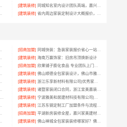
一站式家装设计，刚需房售后完善
[建筑装修]
同城知名室内设计团队高端，嘉兴绿色之家建材科技有限公司
限公司轻奢装饰极简踢脚线是什么
[建筑装修]
省内周边家装定制设计大概报价，浙江乐享新材料有限公司品质保障
公司全屋不锈钢定制生产基地兴化
[招商加盟]
同城快装：急装家装报价省心一站式搞定
料有限公司：市区专业家装报价
[建筑装修]
海南万赢饰家：旧房吊顶焕新设计
亿莱居装饰工程材料有限公司性价比之选
[招商加盟]
欣果铺子膨化食品 专业团队上门服务
承诺，广东鼎饰空间装饰工程有限公司
[建筑装修]
佛山顺德全包家装设计，佛山市雅居美家建筑装饰工程有限公司值得信赖
公司整店输出量贩零食适配全场景
[建筑装修]
浙江乐享新材料有限公司|优秀家庭装潢家装基础工程施工案例
，嘉兴锦居装饰材料有限公司口碑好
[建筑装修]
诸暨家装闭口合同，浙江宜美嘉装饰工程有限公司安心托付
新区装饰毛坯房免费量房-苏州兔哥哥智装新材料有限公司
[建筑装修]
宁波雅美和居建材科技有限公司|老牌家装设计施工对接渠道
有限公司最新生鲜食品网站价格
[建筑装修]
江苏东钢定制工厂加盟条件与流程——江苏东钢金属科技有限公司
，云南至高新型建材有限公司透明无增项
[招商加盟]
平湖新房装修全屋，嘉兴家美建材科技有限公司一站式服务
江苏东钢金属家居有限公司为您实现
[建筑装修]
佛山禅城全包家装装修哪家好？佛山市雅居美家装饰一站式省心