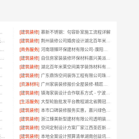
包环保材料，美派建材闭口合同
[建筑装修]
慕新不锈钢：句容卧室施工流程详解
基装设计施工一体化哪家专业_无锡亿莱居装饰工程材料有限公司
[建筑装修]
荆州装修公司婚房设计湖北百年米莱空间美学装饰材料有限公司
连mpacc专业培训机构-社科赛斯考研全年魔鬼集训营
[商务服务]
河南璟臻环保建材有限公司-濮阳旧房改造多少钱
大连25考研辅导 社科赛斯考研定制专业辅导规划
[建筑装修]
自住房家装装修环保材料嘉兴美派建材科技有限公司
轮胎平台价格优惠解析
[建筑装修]
湖北百年米莱空间美学装饰材料有限公司高端整家装修老房翻新
：城区实力商家装修实景案例
[建筑装修]
广东鼎饰空间装饰工程有限公司珠三角正规装饰透明化施工
工案例，浙江乐享新材料有限公司为您详解
[资源材料]
广州家装装修报价全屋装修-精匠饰家（广州）家居建材有限公司
工案例，浙江乐享新材料有限公司案例展示
[建筑装修]
镇海家装设计合作联系方式 - 宁波雅美和居建材科技有限公司预约咨询
本地家装定制服务性价比高
[生活服务]
大型轮胎批发平台教程湖北省腾冠畅实业贸易有限公司采购指南
推荐嘉兴家美建材科技有限公司
[建筑装修]
本市口碑装修服务实惠，嘉兴绿色之家建材科技有限公司专业家装
决方案：腾冠畅实业供货
[建筑装修]
浙江臻美新型建材有限公司透明装修设计施工精装
公司个性化家装定制环保优质材料
[建筑装修]
空间定制设计方案厂家江西圣匠新型环保材料有限公司
武进全包装修施工_常州宜居佳装饰工程有限公司
[建筑装修]
本地全案设计预算清单湖南创益讯建筑有限公司