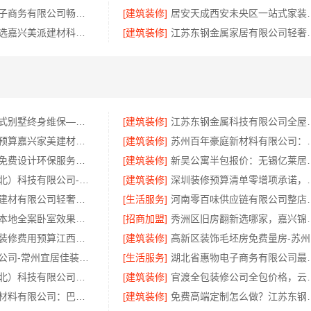
湖北省惠物电子商务有限公司畅销生鲜食品软件功能解析
[建筑装修]
居安天成西安未央区
嘉兴南湖家装选嘉兴美派建材科技有限公司，环保透明报价
[建筑装修]
江苏东钢金属家居有
昆明重钢装配式别墅终身维保—云南晟构建筑建材有限公司全程守护
[建筑装修]
江苏东钢金属科技有限
嘉善改造施工预算嘉兴家美建材科技有限公司
[建筑装修]
苏州百年豪庭新材
本地毛坯装修免费设计环保服务浙江臻美新型建材有限公司
[建筑装修]
新吴公寓半包报价：无锡
同城快装（湖北）科技有限公司-日式原木风全包
[建筑装修]
深圳装修预算清单零增项
云南晟构建筑建材有限公司轻奢高端重钢住宅报价
[生活服务]
河南零百味供应链有限
慕新不锈钢：本地全案卧室效果图，设计更懂你
[招商加盟]
秀洲区旧房翻新选哪家
本地好用室内装修费用预算江西圣匠新型环保材料有限公司
[建筑装修]
高
天宁家庭装修公司-常州宜居佳装饰工程有限公司
[生活服务]
湖北省惠物电子商务
同城快装（湖北）科技有限公司：湖北全包一站式装修日式原木风快速交付
[建筑装修]
官渡全包装修公司全包价格
重庆御墅建筑材料有限公司：巴南免拆模板造价预算抗震防风
[建筑装修]
免费高端定制怎么做？