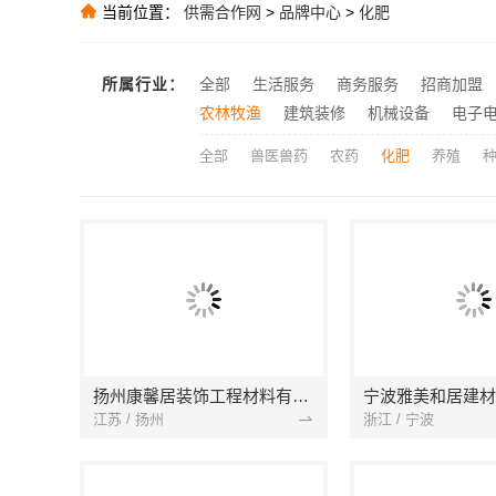
当前位置：
供需合作网
>
品牌中心
>
化肥
慕新不锈钢：
推荐
推荐
推荐
所属行业：
全部
生活服务
商务服务
招商加盟
推荐
农林牧渔
建筑装修
机械设备
电子
全部
兽医兽药
农药
化肥
养殖
扬州康馨居装饰工程材料有限公司
江苏 / 扬州
浙江 / 宁波