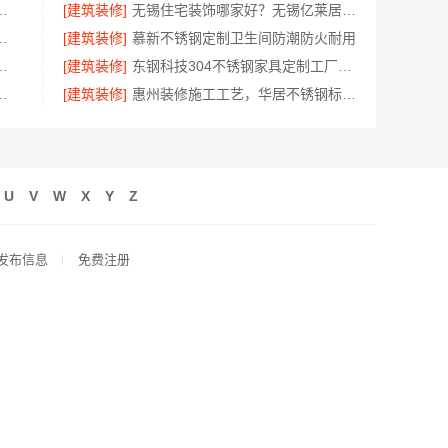
市雅居美家建筑装饰工程有限公司口碑保障
[建筑装修]
无锡住宅装饰哪家好？无锡亿莱居装饰工程材料有限公司专业打造
有限公司轻奢极简踢脚线解析
[建筑装修]
慕新不锈钢定制卫生间防潮防火耐用
碑优选嘉兴锦居装饰材料有限公司
[建筑装修]
东钢科技304不锈钢家具定制工厂怎么样？
佛山市雅居美家建筑装饰工程有限公司
[建筑装修]
惠州装修施工工艺，华居不锈钢标准规范
U
V
W
X
Y
Z
发布信息
免费注册