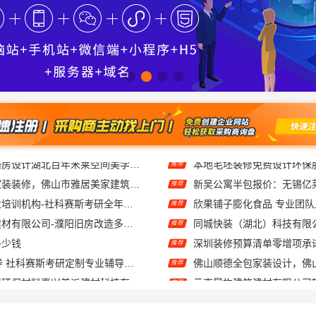
佛山禅城全包家装装修，佛山市雅居美家建筑装饰工程有限公司全程托管
推荐
大连mpacc专业培训机构-社科赛斯考研全年魔鬼集训营
欣果铺子膨化食品 专业团
推荐
河南璟臻环保建材有限公司-濮阳旧房改造多少钱
推荐
多少钱
推荐
大连25考研辅导 社科赛斯考研定制专业辅导规划
推荐
自住房家装装修环保材料嘉兴美派建材科技有限公司
推荐
嘉兴本地家装施工全包透明报价，美派建材零增项
推荐
嘉兴南湖家装设计全包环保材料，美派建材闭口合同
同城快装：急装家装报价省
推荐