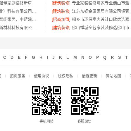
轻量家庭装修新房
[建筑装修]
专业家装装修哪家专业佛山
同城快装（湖北）科技有限公司：本地婚房一站式装修，一口价工期保障
[建筑装修]
江苏东钢金属家居
卧室全包装修智能家居，中蓝建投武功分公司一站交付
[招商加盟]
桐乡市环保室内设计口
福建尚艺空间新材料科技有限公司小户型家装全屋改造方案
[建筑装修]
佛山禅城全包家装装修选
C
D
E
F
G
H
I
J
K
L
M
N
O
P
Q
R
S
T
们
招商服务
使用协议
版权隐私
最近更新
网站地图
手机网站
客服微信