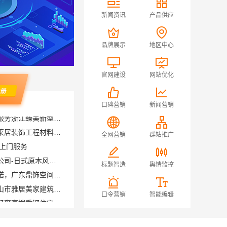
新闻资讯
产品供应
品牌展示
地区中心
官网建设
网站优化
口碑营销
新闻营销
新吴公寓半包报价：无锡亿莱居装饰工程材料有限公司性价比之选
队上门服务
全网营销
群站推广
同城快装（湖北）科技有限公司-日式原木风全包
深圳装修预算清单零增项承诺，广东鼎饰空间装饰工程有限公司
标题智造
舆情监控
佛山顺德全包家装设计，佛山市雅居美家建筑装饰工程有限公司值得信赖
云南晟构建筑建材有限公司轻奢高端重钢住宅报价
口令营销
智能编辑
江苏东钢金属科技有限公司全屋不锈钢定制生产基地兴化
心一站式搞定