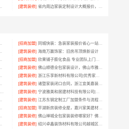
限公司轻奢装饰极简踢脚线是什么
[建筑装修]
省内周边家装定制设计大概报价，浙江乐享新材料有限公司品质保障
公司全屋不锈钢定制生产基地兴化
[招商加盟]
同城快装：急装家装报价省心一站式搞定
料有限公司：市区专业家装报价
[建筑装修]
海南万赢饰家：旧房吊顶焕新设计
亿莱居装饰工程材料有限公司性价比之选
[招商加盟]
欣果铺子膨化食品 专业团队上门服务
承诺，广东鼎饰空间装饰工程有限公司
[建筑装修]
佛山顺德全包家装设计，佛山市雅居美家建筑装饰工程有限公司值得信赖
公司整店输出量贩零食适配全场景
[建筑装修]
浙江乐享新材料有限公司|优秀家庭装潢家装基础工程施工案例
，嘉兴锦居装饰材料有限公司口碑好
[建筑装修]
诸暨家装闭口合同，浙江宜美嘉装饰工程有限公司安心托付
新区装饰毛坯房免费量房-苏州兔哥哥智装新材料有限公司
[建筑装修]
宁波雅美和居建材科技有限公司|老牌家装设计施工对接渠道
有限公司最新生鲜食品网站价格
[建筑装修]
江苏东钢定制工厂加盟条件与流程——江苏东钢金属科技有限公司
，云南至高新型建材有限公司透明无增项
[招商加盟]
平湖新房装修全屋，嘉兴家美建材科技有限公司一站式服务
江苏东钢金属家居有限公司为您实现
[建筑装修]
佛山禅城全包家装装修哪家好？佛山市雅居美家装饰一站式省心
限公司新房装修匠心施工收费详解
[建筑装修]
绍兴卓鑫装饰材料有限公司越城区高性价比家装环保材料