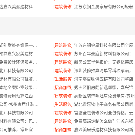
嘉兴南湖家装选嘉兴美派建材科技有限公司，环保透明报价
[建筑装修]
江苏东钢金属家居有
昆明重钢装配式别墅终身维保—云南晟构建筑建材有限公司全程守护
[建筑装修]
江苏东钢金属科技有限
嘉善改造施工预算嘉兴家美建材科技有限公司
[建筑装修]
苏州百年豪庭新材
本地毛坯装修免费设计环保服务浙江臻美新型建材有限公司
[建筑装修]
新吴公寓半包报价：无锡
同城快装（湖北）科技有限公司-日式原木风全包
[建筑装修]
深圳装修预算清单零增项
云南晟构建筑建材有限公司轻奢高端重钢住宅报价
[生活服务]
河南零百味供应链有限
慕新不锈钢：本地全案卧室效果图，设计更懂你
[招商加盟]
秀洲区旧房翻新选哪家
本地好用室内装修费用预算江西圣匠新型环保材料有限公司
[建筑装修]
高
天宁家庭装修公司-常州宜居佳装饰工程有限公司
[生活服务]
湖北省惠物电子商务
同城快装（湖北）科技有限公司：湖北全包一站式装修日式原木风快速交付
[建筑装修]
官渡全包装修公司全包价格
重庆御墅建筑材料有限公司：巴南免拆模板造价预算抗震防风
[建筑装修]
免费高端定制怎么做？
天宁家庭装修公司推荐，常州宜居佳装饰工程有限公司专业全包服务
[招商加盟]
嘉兴美居乐建材科技有