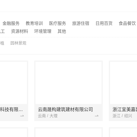
句容卧室施工流程详解
嘉善改造施工预算嘉兴家美
推荐
湖北省惠物电子商务有限公司热门日常居家公司价格分析
推荐
基装设计施工一体化哪家专业_无锡亿莱居装饰工程材料有限公司
海南万赢饰家：旧房吊顶焕
推荐
金融服务
教育培训
医疗服务
旅游住宿
日用百货
食品餐饮
荆州装修公司婚房设计湖北百年米莱空间美学装饰材料有限公司
推荐
电工
资源材料
环境管理
其他
种植
园林景观
宁波雅美和居建材科技有限公司
云南晟构建筑建材有限公司
浙江宜美嘉
云南 / 大理
浙江 / 绍兴