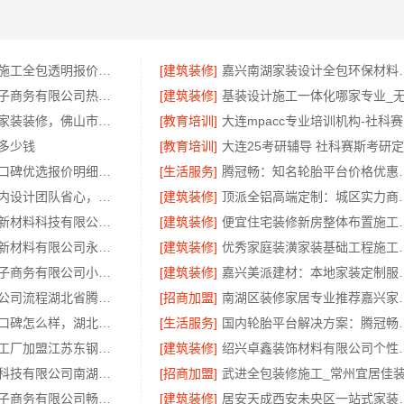
嘉兴本地家装施工全包透明报价，美派建材零增项
[建筑装修]
嘉兴南湖家装设计全
湖北省惠物电子商务有限公司热门日常居家公司价格分析
[建筑装修]
佛山禅城全包家装装修，佛山市雅居美家建筑装饰工程有限公司全程托管
[教育培训]
大
多少钱
[教育培训]
全包家庭装修口碑优选报价明细福建尚艺空间公司
[生活服务]
腾冠畅：知名
本地化专业室内设计团队省心，嘉兴绿色之家建材科技有限公司全程托管
[建筑装修]
顶派全铝高端定制
福建尚艺空间新材料科技有限公司半包室内家装全屋改造
[建筑装修]
便宜住宅装修新房整体布置施
邯郸至臻全宅新材料有限公司永年焕新专业
[建筑装修]
优秀家庭装潢家装基础工程施
湖北省惠物电子商务有限公司小型生鲜食品代理商价格
[建筑装修]
嘉兴美派建材：
国内轮胎批发公司流程湖北省腾冠畅实业贸易有限公司规范交易
[招商加盟]
南湖区装修家居专业
武汉高端家装口碑怎么样，湖北百年米莱空间美学装饰材料有限公司实力说话
[生活服务]
国内轮胎平台解
江苏东钢定制工厂加盟江苏东钢金属科技有限公司
[建筑装修]
绍兴卓鑫装饰材料有限
嘉兴家美建材科技有限公司南湖区精装房装修怎么样
[招商加盟]
湖北省惠物电子商务有限公司畅销生鲜食品软件功能解析
[建筑装修]
居安天成西安未央区