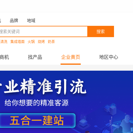
机
品牌
地域
搜索
具清洗
集成墙面
火锅
烧烤
奶茶
商机
找产品
企业黄页
地区中心