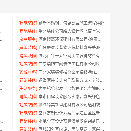
包环保材料，美派建材闭口合同
[建筑装修]
慕新不锈钢：句容卧室施工流程详解
基装设计施工一体化哪家专业_无锡亿莱居装饰工程材料有限公司
[建筑装修]
荆州装修公司婚房设计湖北百年米莱空间美学装饰材料有限公司
连mpacc专业培训机构-社科赛斯考研全年魔鬼集训营
[商务服务]
河南璟臻环保建材有限公司-濮阳旧房改造多少钱
大连25考研辅导 社科赛斯考研定制专业辅导规划
[建筑装修]
自住房家装装修环保材料嘉兴美派建材科技有限公司
轮胎平台价格优惠解析
[建筑装修]
湖北百年米莱空间美学装饰材料有限公司高端整家装修老房翻新
：城区实力商家装修实景案例
[建筑装修]
广东鼎饰空间装饰工程有限公司珠三角正规装饰透明化施工
工案例，浙江乐享新材料有限公司为您详解
[资源材料]
广州家装装修报价全屋装修-精匠饰家（广州）家居建材有限公司
工案例，浙江乐享新材料有限公司案例展示
[建筑装修]
镇海家装设计合作联系方式 - 宁波雅美和居建材科技有限公司预约咨询
本地家装定制服务性价比高
[生活服务]
大型轮胎批发平台教程湖北省腾冠畅实业贸易有限公司采购指南
推荐嘉兴家美建材科技有限公司
[建筑装修]
本市口碑装修服务实惠，嘉兴绿色之家建材科技有限公司专业家装
决方案：腾冠畅实业供货
[建筑装修]
浙江臻美新型建材有限公司透明装修设计施工精装
公司个性化家装定制环保优质材料
[建筑装修]
空间定制设计方案厂家江西圣匠新型环保材料有限公司
武进全包装修施工_常州宜居佳装饰工程有限公司
[建筑装修]
本地全案设计预算清单湖南创益讯建筑有限公司
一站式家装设计，刚需房售后完善
[建筑装修]
同城知名室内设计团队高端，嘉兴绿色之家建材科技有限公司