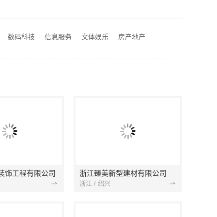
建材科技有限公司
苏州百年豪庭新材料有限公司：市区专业家装报价
新设计
数码科技
信息服务
文体娱乐
房产地产
本地毛坯装修免费设计环保服务浙江臻美新型建材有限公司
装饰工程有限公司
浙江臻美新型建材有限公司
浙江 / 绍兴