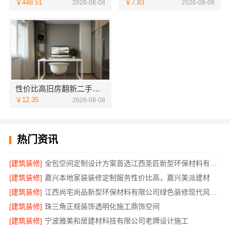
￥448.51
￥7.83
2026-08-08
2026-08-08
性价比高旧房翻新二手房案例，苏州兔哥哥智装新材料
￥12.35
2026-08-08
热门资讯
[建筑装修]
全包空间定制设计方案首选江西圣匠新型环保材料有限公司
[建筑装修]
嘉兴本地家装装修定制服务性价比高，嘉兴美派建材
[建筑装修]
江西尚宅尚品新型环保材料有限公司绿色装修现代风格靠谱吗
[建筑装修]
珠三角正规装饰透明化施工鼎饰空间
[建筑装修]
宁波雅美和居建材科技有限公司老牌设计施工