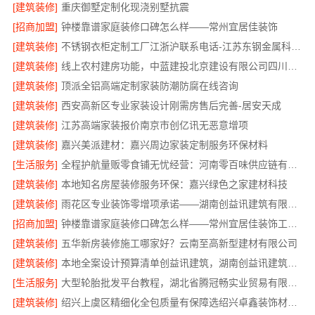
[建筑装修]
重庆御墅定制化现浇别墅抗震
[招商加盟]
钟楼靠谱家庭装修口碑怎么样——常州宜居佳装饰
[建筑装修]
不锈钢衣柜定制工厂江浙沪联系电话-江苏东钢金属科技有限公司
[建筑装修]
线上农村建房功能，中蓝建投北京建设有限公司四川全程托管服务
[建筑装修]
顶派全铝高端定制家装防潮防腐在线咨询
[建筑装修]
西安高新区专业家装设计刚需房售后完善-居安天成
[建筑装修]
江苏高端家装报价南京市创亿讯无恶意增项
[建筑装修]
嘉兴美派建材：嘉兴周边家装定制服务环保材料
[生活服务]
全程护航量贩零食铺无忧经营：河南零百味供应链有限公司加盟
[建筑装修]
本地知名房屋装修服务环保：嘉兴绿色之家建材科技
[建筑装修]
雨花区专业装饰零增项承诺——湖南创益讯建筑有限公司
[招商加盟]
钟楼靠谱家庭装修口碑怎么样——常州宜居佳装饰工程有限公司
[建筑装修]
五华新房装修施工哪家好？云南至高新型建材有限公司
[建筑装修]
本地全案设计预算清单创益讯建筑，湖南创益讯建筑有限公司透明全包
[生活服务]
大型轮胎批发平台教程，湖北省腾冠畅实业贸易有限公司
[建筑装修]
绍兴上虞区精细化全包质量有保障选绍兴卓鑫装饰材料有限公司