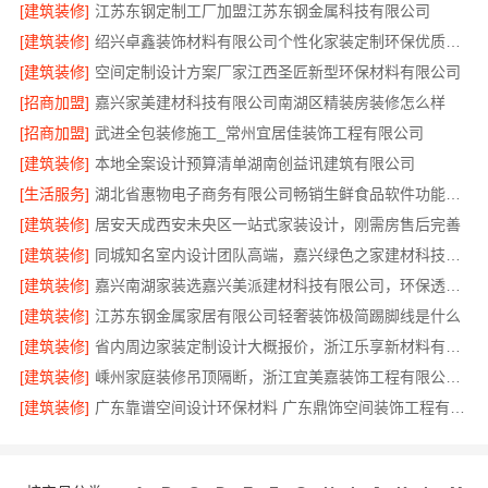
[建筑装修]
江苏东钢定制工厂加盟江苏东钢金属科技有限公司
[建筑装修]
绍兴卓鑫装饰材料有限公司个性化家装定制环保优质材料
[建筑装修]
空间定制设计方案厂家江西圣匠新型环保材料有限公司
[招商加盟]
嘉兴家美建材科技有限公司南湖区精装房装修怎么样
[招商加盟]
武进全包装修施工_常州宜居佳装饰工程有限公司
[建筑装修]
本地全案设计预算清单湖南创益讯建筑有限公司
[生活服务]
湖北省惠物电子商务有限公司畅销生鲜食品软件功能解析
[建筑装修]
居安天成西安未央区一站式家装设计，刚需房售后完善
[建筑装修]
同城知名室内设计团队高端，嘉兴绿色之家建材科技有限公司
[建筑装修]
嘉兴南湖家装选嘉兴美派建材科技有限公司，环保透明报价
[建筑装修]
江苏东钢金属家居有限公司轻奢装饰极简踢脚线是什么
[建筑装修]
省内周边家装定制设计大概报价，浙江乐享新材料有限公司品质保障
[建筑装修]
嵊州家庭装修吊顶隔断，浙江宜美嘉装饰工程有限公司专业服务
[建筑装修]
广东靠谱空间设计环保材料 广东鼎饰空间装饰工程有限公司