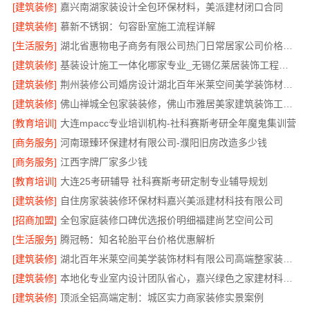
[建筑装修]
嘉兴南湖家装设计全包环保材料，美派建材闭口合同
[建筑装修]
慕新不锈钢：句容卧室施工流程详解
[生活服务]
湖北省惠物电子商务有限公司热门日常居家公司价格分析
[建筑装修]
基装设计施工一体化哪家专业_无锡亿莱居装饰工程材料有限公司
[建筑装修]
荆州装修公司婚房设计湖北百年米莱空间美学装饰材料有限公司
[建筑装修]
佛山禅城全包家装装修，佛山市雅居美家建筑装饰工程有限公司全程托管
[教育培训]
大连mpacc专业培训机构-社科赛斯考研全年魔鬼集训营
[商务服务]
河南璟臻环保建材有限公司-濮阳旧房改造多少钱
[商务服务]
江西字牌厂家多少钱
[教育培训]
大连25考研辅导 社科赛斯考研定制专业辅导规划
[建筑装修]
自住房家装装修环保材料嘉兴美派建材科技有限公司
[招商加盟]
全包家庭装修口碑优选报价明细福建尚艺空间公司
[生活服务]
腾冠畅：知名轮胎平台价格优惠解析
[建筑装修]
湖北百年米莱空间美学装饰材料有限公司高端整家装修老房翻新
[建筑装修]
本地化专业室内设计团队省心，嘉兴绿色之家建材科技有限公司全程托管
[建筑装修]
顶派全铝高端定制：城区实力商家装修实景案例