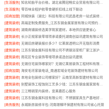
[生活服务]
知名轮胎平台价格，湖北省腾冠畅实业贸易有限公司直供批发价
[生活服务]
零百味全程护航零食硬折扣线上线下联动
[招商加盟]
同城快装（湖北）科技有限公司武昌老房一站式装修北欧风靠谱
[建筑装修]
高端定制免费服务_江苏东钢金属家居有限公司预约指南
[建筑装修]
湖南商铺装修选美学筑家建材，本地供应链更省心
[建筑装修]
长沙正规家装零增项承诺委托湖南创益讯建筑有限公司
[建筑装修]
无锡旧房硬装报价多少？亿莱居透明公开无隐形消费
[建筑装修]
江苏东钢金属科技有限公司不锈钢浴室柜厂家江浙沪加盟
[建筑装修]
雨花区专业装饰零增项承诺选创益讯建筑
[建筑装修]
无锡住宅装饰哪家好？无锡亿莱居装饰工程材料有限公司一站式服务
[招商加盟]
海安毛坯家装电话_南通宏域全宅装饰建材有限公司
[建筑装修]
本地全包装修公司哪家好？云南至高新型建材有限公司
[建筑装修]
别墅装饰工程蚀刻工艺多少钱：江苏东钢金属家居有限公司不锈钢优势
[建筑装修]
三江畅销室内装修，宜美嘉匠心服务
[建筑装修]
江苏东钢金属科技有限公司：不锈钢家具生产基地好不好
[商务服务]
永城新房装修半包-河南璟臻环保建材有限公司省心托管