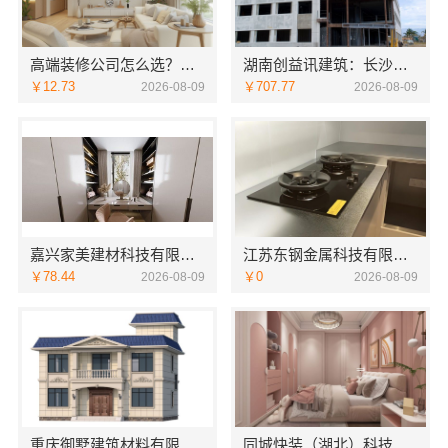
高端装修公司怎么选？南京市创亿讯环保口碑好
湖南创益讯建筑：长沙实力强的全案设计
￥12.73
￥707.77
2026-08-09
2026-08-09
嘉兴家美建材科技有限公司南湖区装修家居专业服务
江苏东钢金属科技有限公司本地全屋不锈钢定制生产商
￥78.44
￥0
2026-08-09
2026-08-09
重庆御墅建筑材料有限公司巴南定制化现浇别墅抗震防风
同城快装（湖北）科技有限公司本地婚房一站式装修一口价工期保障