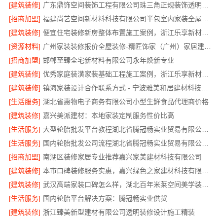
[建筑装修]
广东鼎饰空间装饰工程有限公司珠三角正规装饰透明化施工
[招商加盟]
福建尚艺空间新材料科技有限公司半包室内家装全屋改造
[建筑装修]
便宜住宅装修新房整体布置施工案例，浙江乐享新材料有限公司为您详解
[资源材料]
广州家装装修报价全屋装修-精匠饰家（广州）家居建材有限公司
[招商加盟]
邯郸至臻全宅新材料有限公司永年焕新专业
[建筑装修]
优秀家庭装潢家装基础工程施工案例，浙江乐享新材料有限公司案例展示
[建筑装修]
镇海家装设计合作联系方式 - 宁波雅美和居建材科技有限公司预约咨询
[生活服务]
湖北省惠物电子商务有限公司小型生鲜食品代理商价格
[建筑装修]
嘉兴美派建材：本地家装定制服务性价比高
[生活服务]
大型轮胎批发平台教程湖北省腾冠畅实业贸易有限公司采购指南
[生活服务]
国内轮胎批发公司流程湖北省腾冠畅实业贸易有限公司规范交易
[招商加盟]
南湖区装修家居专业推荐嘉兴家美建材科技有限公司
[建筑装修]
本市口碑装修服务实惠，嘉兴绿色之家建材科技有限公司专业家装
[建筑装修]
武汉高端家装口碑怎么样，湖北百年米莱空间美学装饰材料有限公司实力说话
[生活服务]
国内轮胎平台解决方案：腾冠畅实业供货
[建筑装修]
浙江臻美新型建材有限公司透明装修设计施工精装