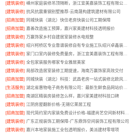
[建筑装修]
嵊州家庭装修吊顶隔断，浙江宜美嘉装饰工程有限公司专业施工
[建筑装修]
抗风抗震重钢别墅推荐-云南晟构建筑建材有限公司
[招商加盟]
同城快装（湖北）快住老房快装公司工期保障
[招商加盟]
嘉善改造施工预算，嘉兴家美建材科技透明报价
[建筑装修]
万赢饰家乡村自建居室装修水电规整
[建筑装修]
绍兴柯桥区专业靠谱装修自有专业施工队绍兴卓鑫装饰材料有限公司
[建筑装修]
家门口室内装修免费量房，浙江宜美嘉装饰工程有限公司
[建筑装修]
全包家装服务哪家专业雅居美家
[建筑装修]
局部改造居室装修工期提速，海南万赢饰家高效交付
[招商加盟]
同城快装（湖北）科技：武昌老房一站式装修北欧风靠谱
[生活服务]
湖北省惠物电子商务有限公司：最新生鲜食品网站价格更新
[招商加盟]
南湖区精装房装修怎么样，嘉兴家美建材科技口碑
[建筑装修]
江阴房屋翻新价格-无锡亿莱居工程
[招商加盟]
现代简约室内家装免费设计价格-福建尚艺空间新材料科技有限公司
[建筑装修]
广东正规装饰工期保障-广东鼎饰空间装饰工程有限公司
[建筑装修]
嘉兴本地家装施工全包透明报价，美派建材零增项