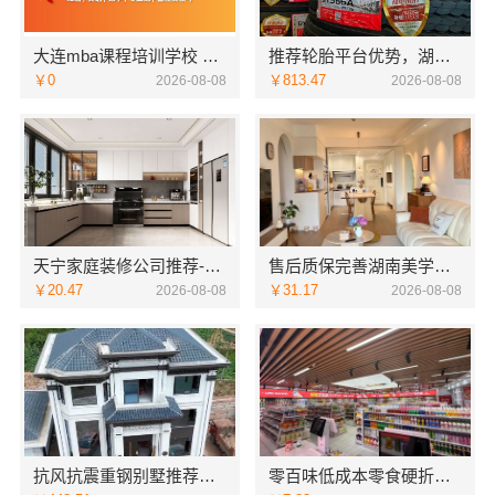
大连mba课程培训学校 社科赛斯MBA考研定制专业辅导规划
推荐轮胎平台优势，湖北省腾冠畅实业贸易有限公司引领
￥0
￥813.47
2026-08-08
2026-08-08
天宁家庭装修公司推荐-宜居佳专业团队
售后质保完善湖南美学筑家公司软装配套湖南美学筑家
￥20.47
￥31.17
2026-08-08
2026-08-08
抗风抗震重钢别墅推荐，云南晟构建筑建材有限公司懂云南气候
零百味低成本零食硬折扣适配全场景，河南零百味供应链有限公司