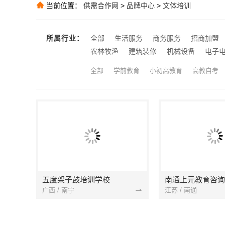
当前位置：
供需合作网
>
品牌中心
>
文体培训
推荐
推荐
所属行业：
全部
生活服务
商务服务
招商加盟
推荐
农林牧渔
建筑装修
机械设备
电子
全部
学前教育
小初高教育
高教自考
五度架子鼓培训学校
南通上元教育咨询
广西 / 南宁
江苏 / 南通