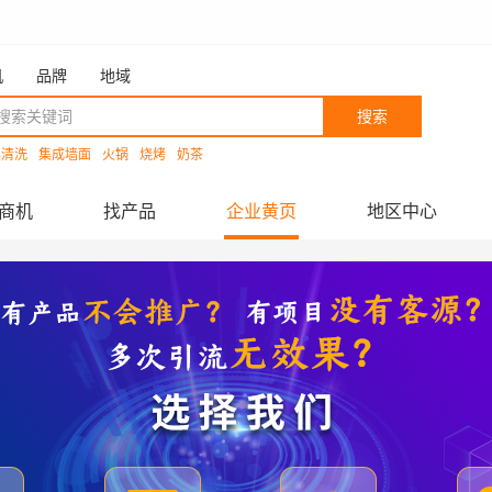
机
品牌
地域
搜索
具清洗
集成墙面
火锅
烧烤
奶茶
商机
找产品
企业黄页
地区中心