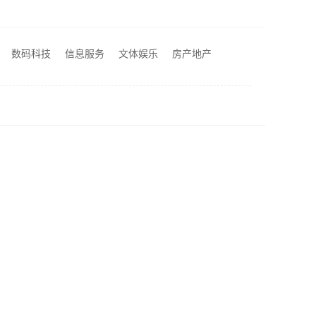
居佳装饰
小型生鲜食品代理商价格-湖北省惠物电子商务有限公司扶持入驻
数码科技
信息服务
文体娱乐
房产地产
同城知名室内设计团队高端——嘉兴绿色之家建材科技