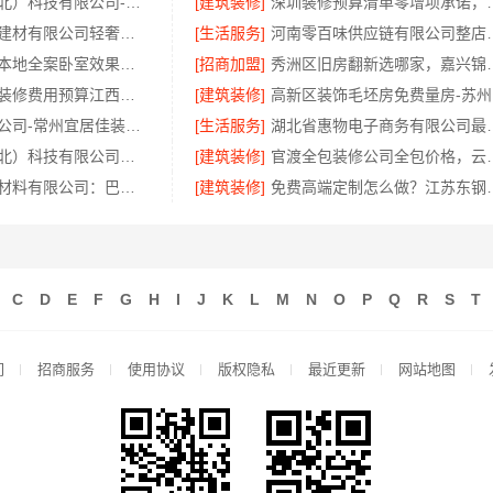
同城快装（湖北）科技有限公司-日式原木风全包
[建筑装修]
深圳装修预算清单零增项
云南晟构建筑建材有限公司轻奢高端重钢住宅报价
[生活服务]
河南零百味供应链有限
慕新不锈钢：本地全案卧室效果图，设计更懂你
[招商加盟]
秀洲区旧房翻新选哪家
本地好用室内装修费用预算江西圣匠新型环保材料有限公司
[建筑装修]
高
天宁家庭装修公司-常州宜居佳装饰工程有限公司
[生活服务]
湖北省惠物电子商务
同城快装（湖北）科技有限公司：湖北全包一站式装修日式原木风快速交付
[建筑装修]
官渡全包装修公司全包价格
重庆御墅建筑材料有限公司：巴南免拆模板造价预算抗震防风
[建筑装修]
免费高端定制怎么做？
C
D
E
F
G
H
I
J
K
L
M
N
O
P
Q
R
S
T
们
招商服务
使用协议
版权隐私
最近更新
网站地图