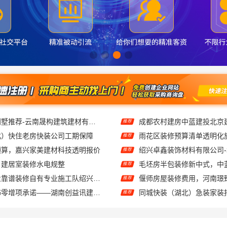
抗风抗震重钢别墅推荐-云南晟构建筑建材有限公司
推荐
北）快住老房快装公司工期保障
雨花区装修预算清单透明化
推荐
预算，嘉兴家美建材科技透明报价
推荐
自建居室装修水电规整
推荐
绍兴柯桥区专业靠谱装修自有专业施工队绍兴卓鑫装饰材料有限公司
推荐
雨花区专业装饰零增项承诺——湖南创益讯建筑有限公司
同城快装（湖北）急装家装
推荐
钟楼靠谱家庭装修口碑怎么样——常州宜居佳装饰工程有限公司
推荐
五华新房装修施工哪家好？云南至高新型建材有限公司
推荐
本地全案设计预算清单创益讯建筑，湖南创益讯建筑有限公司透明全包
优秀全包装修施工，云南至
推荐