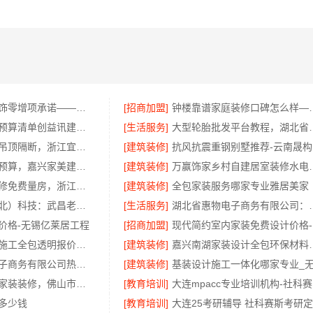
雨花区专业装饰零增项承诺——湖南创益讯建筑有限公司
[招商加盟]
钟楼靠谱家庭装修口碑怎
本地全案设计预算清单创益讯建筑，湖南创益讯建筑有限公司透明全包
[生活服务]
大型轮胎批发平台教程
嵊州家庭装修吊顶隔断，浙江宜美嘉装饰工程有限公司专业施工
[建筑装修]
抗
嘉善改造施工预算，嘉兴家美建材科技透明报价
[建筑装修]
万赢饰家乡村
家门口室内装修免费量房，浙江宜美嘉装饰工程有限公司
[建筑装修]
全包家装服务哪家专业雅居美家
同城快装（湖北）科技：武昌老房一站式装修北欧风靠谱
[生活服务]
湖北省惠物电子商务有
价格-无锡亿莱居工程
[招商加盟]
现
嘉兴本地家装施工全包透明报价，美派建材零增项
[建筑装修]
嘉兴南湖家装设计全
湖北省惠物电子商务有限公司热门日常居家公司价格分析
[建筑装修]
佛山禅城全包家装装修，佛山市雅居美家建筑装饰工程有限公司全程托管
[教育培训]
大
多少钱
[教育培训]