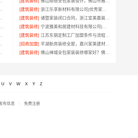
承诺，广东鼎饰空间装饰工程有限公司
[建筑装修]
佛山顺德全包家装设计，佛山市雅居美家建筑装饰工程有限公司值得信赖
公司整店输出量贩零食适配全场景
[建筑装修]
浙江乐享新材料有限公司|优秀家庭装潢家装基础工程施工案例
，嘉兴锦居装饰材料有限公司口碑好
[建筑装修]
诸暨家装闭口合同，浙江宜美嘉装饰工程有限公司安心托付
新区装饰毛坯房免费量房-苏州兔哥哥智装新材料有限公司
[建筑装修]
宁波雅美和居建材科技有限公司|老牌家装设计施工对接渠道
有限公司最新生鲜食品网站价格
[建筑装修]
江苏东钢定制工厂加盟条件与流程——江苏东钢金属科技有限公司
，云南至高新型建材有限公司透明无增项
[招商加盟]
平湖新房装修全屋，嘉兴家美建材科技有限公司一站式服务
江苏东钢金属家居有限公司为您实现
[建筑装修]
佛山禅城全包家装装修哪家好？佛山市雅居美家装饰一站式省心
U
V
W
X
Y
Z
发布信息
免费注册