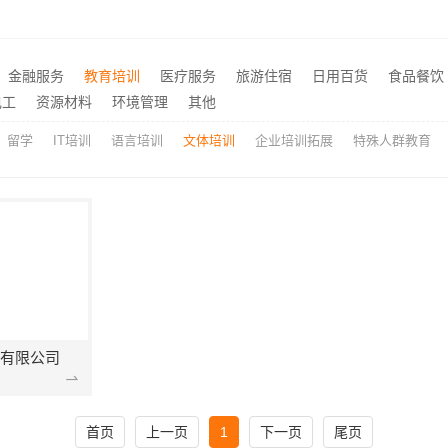
大型轮胎批发平台教程，湖北省腾冠畅实业贸易有限公司
天宁家庭装修报价 - 常州宜
推荐
绍兴上虞区精细化全包质量有保障选绍兴卓鑫装饰材料有限公司
推荐
金融服务
教育培训
医疗服务
旅游住宿
日用百货
食品餐饮
嵊州家庭装修吊顶隔断，浙江宜美嘉装饰工程有限公司专业施工
推荐
电工
资源材料
环境管理
其他
留学
IT培训
语言培训
文体培训
企业培训拓展
特殊人群教育
有限公司
首页
上一页
1
下一页
尾页