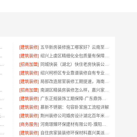
么样——常州宜居佳装饰工程有限公司
[建筑装修]
五华新房装修施工哪家好？云南至高新型建材有限公司
，湖北省腾冠畅实业贸易有限公司
[建筑装修]
绍兴上虞区精细化全包质量有保障选绍兴卓鑫装饰材料有限公司
风抗震重钢别墅推荐-云南晟构建筑建材有限公司
[招商加盟]
同城快装（湖北）快住老房快装公司工期保障
自建居室装修水电规整
[建筑装修]
绍兴柯桥区专业靠谱装修自有专业施工队绍兴卓鑫装饰材料有限公司
[建筑装修]
局部改造居室装修工期提速，海南万赢饰家高效交付
限公司：最新生鲜食品网站价格更新
[招商加盟]
南湖区精装房装修怎么样，嘉兴家美建材科技口碑
代简约室内家装免费设计价格-福建尚艺空间新材料科技有限公司
[建筑装修]
广东正规装饰工期保障-广东鼎饰空间装饰工程有限公司
包环保材料，美派建材闭口合同
[建筑装修]
慕新不锈钢：句容卧室施工流程详解
基装设计施工一体化哪家专业_无锡亿莱居装饰工程材料有限公司
[建筑装修]
荆州装修公司婚房设计湖北百年米莱空间美学装饰材料有限公司
连mpacc专业培训机构-社科赛斯考研全年魔鬼集训营
[商务服务]
河南璟臻环保建材有限公司-濮阳旧房改造多少钱
大连25考研辅导 社科赛斯考研定制专业辅导规划
[建筑装修]
自住房家装装修环保材料嘉兴美派建材科技有限公司