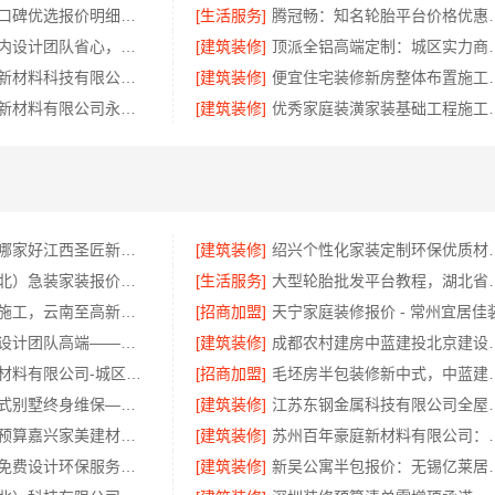
全包家庭装修口碑优选报价明细福建尚艺空间公司
[生活服务]
腾冠畅：知名
本地化专业室内设计团队省心，嘉兴绿色之家建材科技有限公司全程托管
[建筑装修]
顶派全铝高端定制
福建尚艺空间新材料科技有限公司半包室内家装全屋改造
[建筑装修]
便宜住宅装修新房整体布置施
邯郸至臻全宅新材料有限公司永年焕新专业
[建筑装修]
优秀家庭装潢家装基础工程施
江西高端装修哪家好江西圣匠新型环保材料有限公司
[建筑装修]
绍兴个性化家装定
同城快装（湖北）急装家装报价省心
[生活服务]
大型轮胎批发平台教程，
优秀全包装修施工，云南至高新型建材有限公司
[招商加盟]
天宁家庭装修报价 - 常州宜居佳
同城知名室内设计团队高端——嘉兴绿色之家建材科技
[建筑装修]
成都农村建房中蓝建
绍兴卓鑫装饰材料有限公司-城区个性化装修质量有保障
[招商加盟]
毛坯房半包装修新中式，中蓝
昆明重钢装配式别墅终身维保—云南晟构建筑建材有限公司全程守护
[建筑装修]
江苏东钢金属科技有限
嘉善改造施工预算嘉兴家美建材科技有限公司
[建筑装修]
苏州百年豪庭新材
本地毛坯装修免费设计环保服务浙江臻美新型建材有限公司
[建筑装修]
新吴公寓半包报价：无锡