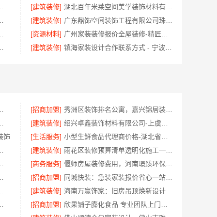
轮胎平台价格优惠解析
[建筑装修]
湖北百年米莱空间美学装饰材料有限公司高端整家装修老房翻新
：城区实力商家装修实景案例
[建筑装修]
广东鼎饰空间装饰工程有限公司珠三角正规装饰透明化施工
工案例，浙江乐享新材料有限公司为您详解
[资源材料]
广州家装装修报价全屋装修-精匠饰家（广州）家居建材有限公司
工案例，浙江乐享新材料有限公司案例展示
[建筑装修]
镇海家装设计合作联系方式 - 宁波雅美和居建材科技有限公司预约咨询
制环保优质材料，绍兴卓鑫装饰
[招商加盟]
秀洲区装饰排名公寓，嘉兴锦居装饰材料有限公司
湖北省腾冠畅实业贸易有限公司采购指南
[建筑装修]
绍兴卓鑫装饰材料有限公司-上虞区个性化家装定制无增项
装饰
[生活服务]
小型生鲜食品代理商价格-湖北省惠物电子商务有限公司扶持入驻
投北京建设有限公司四川更靠谱
[建筑装修]
雨花区装修预算清单透明化施工——创益讯建筑
建投（北京）建设有限公司武功分公司匠心打造
[商务服务]
偃师房屋装修费用，河南璟臻环保建材有限公司无隐形消费
公司全屋不锈钢定制生产基地兴化
[招商加盟]
同城快装：急装家装报价省心一站式搞定
料有限公司：市区专业家装报价
[建筑装修]
海南万赢饰家：旧房吊顶焕新设计
亿莱居装饰工程材料有限公司性价比之选
[招商加盟]
欣果铺子膨化食品 专业团队上门服务