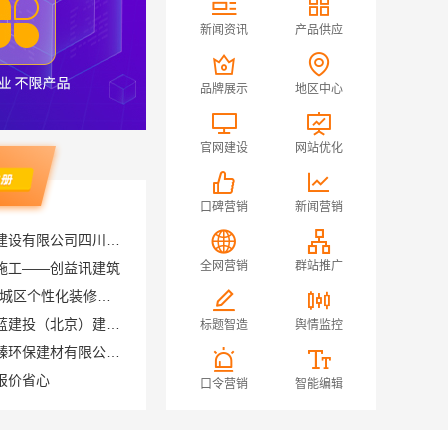
新闻资讯
产品供应
品牌展示
地区中心
官网建设
网站优化
口碑营销
新闻营销
成都农村建房中蓝建投北京建设有限公司四川更靠谱
施工——创益讯建筑
全网营销
群站推广
绍兴卓鑫装饰材料有限公司-城区个性化装修质量有保障
毛坯房半包装修新中式，中蓝建投（北京）建设有限公司武功分公司匠心打造
标题智造
舆情监控
偃师房屋装修费用，河南璟臻环保建材有限公司无隐形消费
报价省心
口令营销
智能编辑
大型轮胎批发平台教程，湖北省腾冠畅实业贸易有限公司采购指南
绍兴卓鑫装饰材料有限公司-上虞区个性化家装定制无增项
高新型建材有限公司