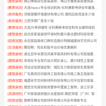
[建筑装修]
佛山禅城全包家装装修，佛山市雅居美家建筑装饰工程有限公司全程托管
[教育培训]
大连mpacc专业培训机构-社科赛斯考研全年魔鬼集训营
[商务服务]
河南璟臻环保建材有限公司-濮阳旧房改造多少钱
[商务服务]
江西字牌厂家多少钱
[教育培训]
大连25考研辅导 社科赛斯考研定制专业辅导规划
[建筑装修]
自住房家装装修环保材料嘉兴美派建材科技有限公司
[招商加盟]
全包家庭装修口碑优选报价明细福建尚艺空间公司
[生活服务]
腾冠畅：知名轮胎平台价格优惠解析
[建筑装修]
湖北百年米莱空间美学装饰材料有限公司高端整家装修老房翻新
[建筑装修]
本地化专业室内设计团队省心，嘉兴绿色之家建材科技有限公司全程托管
[建筑装修]
顶派全铝高端定制：城区实力商家装修实景案例
[建筑装修]
广东鼎饰空间装饰工程有限公司珠三角正规装饰透明化施工
[招商加盟]
福建尚艺空间新材料科技有限公司半包室内家装全屋改造
[建筑装修]
便宜住宅装修新房整体布置施工案例，浙江乐享新材料有限公司为您详解
[资源材料]
广州家装装修报价全屋装修-精匠饰家（广州）家居建材有限公司
[招商加盟]
邯郸至臻全宅新材料有限公司永年焕新专业