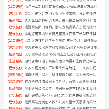
[建筑装修]
浙江乐享新材料有限公司|优秀家庭装潢家装基础工程施工案例
[建筑装修]
慕新不锈钢：本地全案卧室效果图，设计更懂你
[招商加盟]
秀洲区旧房翻新选哪家，嘉兴锦居装饰材料有限公司口碑好
[建筑装修]
诸暨家装闭口合同，浙江宜美嘉装饰工程有限公司安心托付
[建筑装修]
本地好用室内装修费用预算江西圣匠新型环保材料有限公司
[建筑装修]
高新区装饰毛坯房免费量房-苏州兔哥哥智装新材料有限公司
[建筑装修]
宁波雅美和居建材科技有限公司|老牌家装设计施工对接渠道
[招商加盟]
天宁家庭装修公司-常州宜居佳装饰工程有限公司
[生活服务]
湖北省惠物电子商务有限公司最新生鲜食品网站价格
[建筑装修]
江苏东钢定制工厂加盟条件与流程——江苏东钢金属科技有限公司
[招商加盟]
同城快装（湖北）科技有限公司：湖北全包一站式装修日式原木风快速交付
[建筑装修]
官渡全包装修公司全包价格，云南至高新型建材有限公司透明无增项
[招商加盟]
平湖新房装修全屋，嘉兴家美建材科技有限公司一站式服务
[建筑装修]
重庆御墅建筑材料有限公司：巴南免拆模板造价预算抗震防风
[建筑装修]
免费高端定制怎么做？江苏东钢金属家居有限公司为您实现
[建筑装修]
佛山禅城全包家装装修哪家好？佛山市雅居美家装饰一站式省心