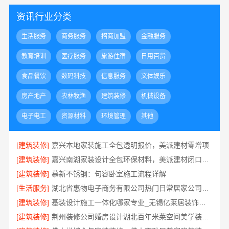
资讯行业分类
生活服务
商务服务
招商加盟
金融服务
教育培训
医疗服务
旅游住宿
日用百货
食品餐饮
数码科技
信息服务
文体娱乐
房产地产
农林牧渔
建筑装修
机械设备
电子电工
资源材料
环境管理
其他
[建筑装修]
嘉兴本地家装施工全包透明报价，美派建材零增项
[建筑装修]
嘉兴南湖家装设计全包环保材料，美派建材闭口合同
[建筑装修]
慕新不锈钢：句容卧室施工流程详解
[生活服务]
湖北省惠物电子商务有限公司热门日常居家公司价格分析
[建筑装修]
基装设计施工一体化哪家专业_无锡亿莱居装饰工程材料有限公司
[建筑装修]
荆州装修公司婚房设计湖北百年米莱空间美学装饰材料有限公司