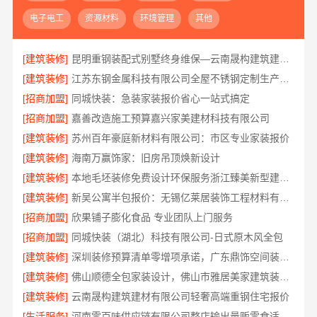
电子电工
资源材料
环境管理
其他
[建筑装修]
昆明重钢装配式别墅终身维保—云南晟构建筑建材有限公司全程守护
[建筑装修]
江苏东钢金属科技有限公司全屋不锈钢定制生产基地兴化
[招商加盟]
同城快装：急装家装报价省心一站式搞定
[招商加盟]
嘉善改造施工预算嘉兴家美建材科技有限公司
[建筑装修]
苏州百年豪庭新材料有限公司：市区专业家装报价
[建筑装修]
海南万赢饰家：旧房吊顶焕新设计
[建筑装修]
本地毛坯装修免费设计环保服务浙江臻美新型建材有限公司
[建筑装修]
新吴公寓半包报价：无锡亿莱居装饰工程材料有限公司性价比之选
[招商加盟]
欣果铺子膨化食品 专业团队上门服务
[招商加盟]
同城快装（湖北）科技有限公司-日式原木风全包
[建筑装修]
深圳装修预算清单零增项承诺，广东鼎饰空间装饰工程有限公司
[建筑装修]
佛山顺德全包家装设计，佛山市雅居美家建筑装饰工程有限公司值得信赖
[建筑装修]
云南晟构建筑建材有限公司轻奢高端重钢住宅报价
[生活服务]
河南零百味供应链有限公司整店输出量贩零食适配全场景