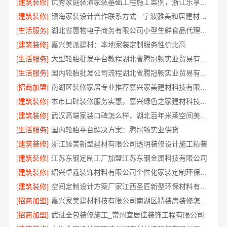
[建筑装修]
优秀家庭装潢家装基础工程施工案例，浙江乐享新材料有限公司案例展示
[建筑装修]
镇海家装设计合作联系方式 - 宁波雅美和居建材科技有限公司预约咨询
[生活服务]
湖北省惠物电子商务有限公司小型生鲜食品代理商价格
[建筑装修]
嘉兴美派建材：本地家装定制服务性价比高
[生活服务]
大型轮胎批发平台教程湖北省腾冠畅实业贸易有限公司采购指南
[生活服务]
国内轮胎批发公司流程湖北省腾冠畅实业贸易有限公司规范交易
[招商加盟]
南湖区装修家居专业推荐嘉兴家美建材科技有限公司
[建筑装修]
本市口碑装修服务实惠，嘉兴绿色之家建材科技有限公司专业家装
[建筑装修]
武汉高端家装口碑怎么样，湖北百年米莱空间美学装饰材料有限公司实力说话
[生活服务]
国内轮胎平台解决方案：腾冠畅实业供货
[建筑装修]
浙江臻美新型建材有限公司透明装修设计施工精装
[建筑装修]
江苏东钢定制工厂加盟江苏东钢金属科技有限公司
[建筑装修]
绍兴卓鑫装饰材料有限公司个性化家装定制环保优质材料
[建筑装修]
空间定制设计方案厂家江西圣匠新型环保材料有限公司
[招商加盟]
嘉兴家美建材科技有限公司南湖区精装房装修怎么样
[招商加盟]
武进全包装修施工_常州宜居佳装饰工程有限公司