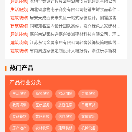
[建筑装修]
本地全案设计预算清单湖南创益讯建筑有限公司
[生活服务]
湖北省惠物电子商务有限公司畅销生鲜食品软件功能解析
[建筑装修]
居安天成西安未央区一站式家装设计，刚需房售后完善
[建筑装修]
同城知名室内设计团队高端，嘉兴绿色之家建材科技有限公司
[建筑装修]
嘉兴南湖家装选嘉兴美派建材科技有限公司，环保透明报价
[建筑装修]
江苏东钢金属家居有限公司轻奢装饰极简踢脚线是什么
[建筑装修]
省内周边家装定制设计大概报价，浙江乐享新材料有限公司品质保障
热门产品
产品行业分类
生活服务
商务服务
招商加盟
金融服务
教育培训
医疗服务
旅游住宿
日用百货
食品餐饮
数码科技
信息服务
文体娱乐
房产地产
农林牧渔
建筑装修
机械设备