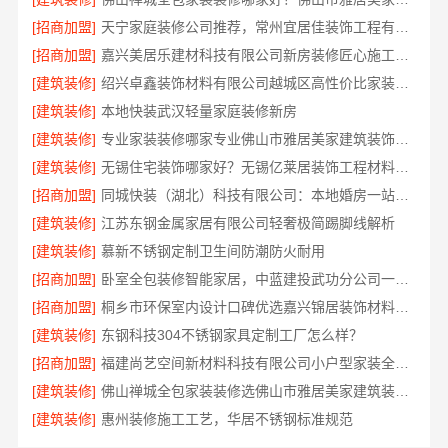
[招商加盟]
天宁家庭装修公司推荐，常州宜居佳装饰工程有限公司专业全包服务
[招商加盟]
嘉兴美居乐建材科技有限公司新房装修匠心施工收费详解
[建筑装修]
绍兴卓鑫装饰材料有限公司越城区高性价比家装环保材料
[建筑装修]
本地快装武汉轻量家庭装修新房
[建筑装修]
专业家装装修哪家专业佛山市雅居美家建筑装饰工程有限公司口碑保障
[建筑装修]
无锡住宅装饰哪家好？无锡亿莱居装饰工程材料有限公司专业打造
[招商加盟]
同城快装（湖北）科技有限公司：本地婚房一站式装修，一口价工期保障
[建筑装修]
江苏东钢金属家居有限公司轻奢极简踢脚线解析
[建筑装修]
慕新不锈钢定制卫生间防潮防火耐用
[招商加盟]
卧室全包装修智能家居，中蓝建投武功分公司一站交付
[招商加盟]
桐乡市环保室内设计口碑优选嘉兴锦居装饰材料有限公司
[建筑装修]
东钢科技304不锈钢家具定制工厂怎么样？
[招商加盟]
福建尚艺空间新材料科技有限公司小户型家装全屋改造方案
[建筑装修]
佛山禅城全包家装装修选佛山市雅居美家建筑装饰工程有限公司
[建筑装修]
惠州装修施工工艺，华居不锈钢标准规范