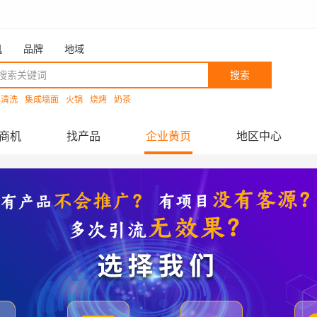
机
品牌
地域
搜索
具清洗
集成墙面
火锅
烧烤
奶茶
商机
找产品
企业黄页
地区中心