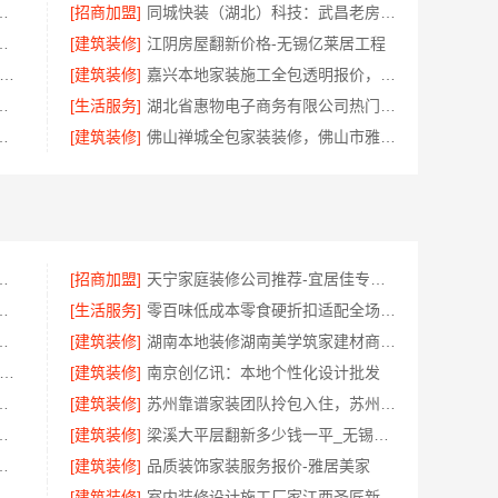
期提速，海南万赢饰家高效交付
[招商加盟]
同城快装（湖北）科技：武昌老房一站式装修北欧风靠谱
怎么样，嘉兴家美建材科技口碑
[建筑装修]
江阴房屋翻新价格-无锡亿莱居工程
东正规装饰工期保障-广东鼎饰空间装饰工程有限公司
[建筑装修]
嘉兴本地家装施工全包透明报价，美派建材零增项
句容卧室施工流程详解
[生活服务]
湖北省惠物电子商务有限公司热门日常居家公司价格分析
北百年米莱空间美学装饰材料有限公司
[建筑装修]
佛山禅城全包家装装修，佛山市雅居美家建筑装饰工程有限公司全程托管
北省腾冠畅实业贸易有限公司引领
[招商加盟]
天宁家庭装修公司推荐-宜居佳专业团队
云南晟构建筑建材有限公司懂云南气候
[生活服务]
零百味低成本零食硬折扣适配全场景，河南零百味供应链有限公司
承诺，湖南创益讯建筑有限公司靠谱
[建筑装修]
湖南本地装修湖南美学筑家建材商铺装修，湖南美学筑家建材高效交付
宜数码家电平台好不好-湖北省惠物电子商务有限公司
[建筑装修]
南京创亿讯：本地个性化设计批发
计公司，华居不锈钢融合之美
[建筑装修]
苏州靠谱家装团队拎包入住，苏州百年豪庭新材料
句容卧室施工方案评测
[建筑装修]
梁溪大平层翻新多少钱一平_无锡亿莱居装饰工程材料有限公司
哪家好，慕新不锈钢全案装修口碑
[建筑装修]
品质装饰家装服务报价-雅居美家
美学筑家建材老房翻新靠谱吗
[建筑装修]
室内装修设计施工厂家江西圣匠新型环保材料有限公司