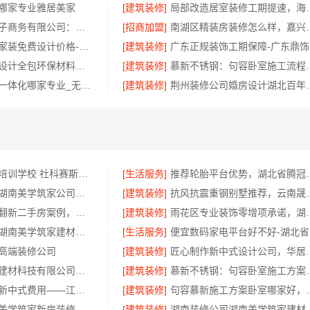
哪家专业雅居美家
[建筑装修]
局部改造居室装修工
湖北省惠物电子商务有限公司：最新生鲜食品网站价格更新
[招商加盟]
南湖区精装房装修
现代简约室内家装免费设计价格-福建尚艺空间新材料科技有限公司
[建筑装修]
广
嘉兴南湖家装设计全包环保材料，美派建材闭口合同
[建筑装修]
慕新不锈钢：
基装设计施工一体化哪家专业_无锡亿莱居装饰工程材料有限公司
[建筑装修]
荆州装修公司婚房设计湖
大连mba课程培训学校 社科赛斯MBA考研定制专业辅导规划
[生活服务]
推荐轮胎平台优势，湖
售后质保完善湖南美学筑家公司软装配套湖南美学筑家
[建筑装修]
抗风抗震重钢别墅推荐，
性价比高旧房翻新二手房案例，苏州兔哥哥智装新材料
[建筑装修]
雨花区专业装饰零增项
湖南装修公司湖南美学筑家建材老房翻新，湖南美学筑家建材让旧房焕新
[生活服务]
便
高端装修公司
[建筑装修]
匠心制作新中式设
宁波雅美和居建材科技有限公司：宁波奉化家装装修线下门店地址
[建筑装修]
慕新不锈钢：
艺术匠心制作新中式费用——江苏东钢金属家居详解
[建筑装修]
句容慕新施工方案卧室
湖南本地装修美学筑家新房装修怎么选
[建筑装修]
湖南装修公司湖南