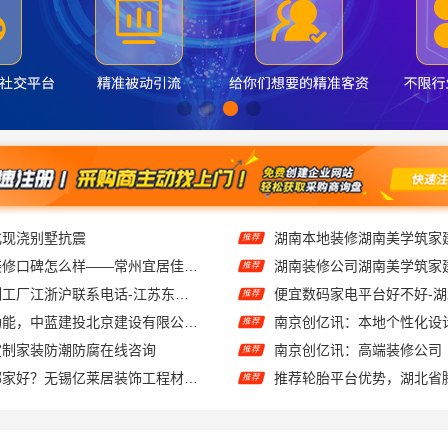
化现浇别墅抗震
推荐
钟楼靠谱家庭装修口碑怎么样——常州宜居佳装饰
推荐
不锈钢衣柜定制工厂江浙沪联系电话-江苏东钢金属科技有限公司
推荐
线上农村建房功能，中蓝建投北京建设有限公司四川全程托管服务
南京创亿讯：本地个性化设
推荐
定制家装防潮防腐在线咨询
南京创亿讯：高端装修公司
推荐
无锡住宅装饰哪家好？无锡亿莱居装饰工程材料有限公司一站式服务
推荐
海安毛坯家装电话_南通宏域全宅装饰建材有限公司
天宁家庭装修公司推荐-宜
推荐
本地全包装修公司哪家好？云南至高新型建材有限公司
推荐
别墅装饰工程蚀刻工艺多少钱：江苏东钢金属家居有限公司不锈钢优势
推荐