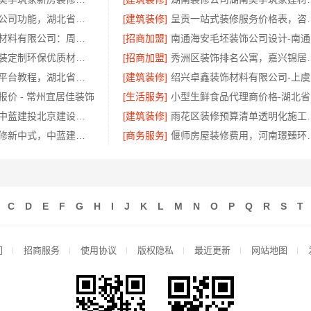
推荐轮胎批发公司功能，湖北省腾冠畅更全
[建筑装修]
呈贡一站式装修服务价
重庆御墅建筑材料有限公司：周边区县现浇别墅优惠活动
[招商加盟]
南
绍兴个性化家装定制环保优质材料，绍兴卓鑫装饰
[招商加盟]
秀洲区装饰排名公
大型轮胎批发平台教程，湖北省腾冠畅实业贸易有限公司采购指南
[建筑装修]
绍
价 - 常州宜居佳装饰
[生活服务]
小
成都农村建房中蓝建投北京建设有限公司四川更靠谱
[建筑装修]
雨花区装修预算清
毛坯房半包装修新中式，中蓝建投（北京）建设有限公司武功分公司匠心打造
[商务服务]
偃师房屋装修费用，河
C
D
E
F
G
H
I
J
K
L
M
N
O
P
Q
R
S
T
们
招商服务
使用协议
版权隐私
最近更新
网站地图