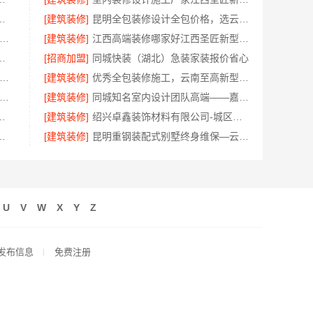
格表，咨询云南至高新型建材有限公司
[建筑装修]
昆明全包装修设计全包价格，选云南至高新型建材有限公司
通海安毛坯装饰公司设计-南通宏域全宅装饰建材
[建筑装修]
江西高端装修哪家好江西圣匠新型环保材料有限公司
寓，嘉兴锦居装饰材料有限公司
[招商加盟]
同城快装（湖北）急装家装报价省心
兴卓鑫装饰材料有限公司-上虞区个性化家装定制无增项
[建筑装修]
优秀全包装修施工，云南至高新型建材有限公司
型生鲜食品代理商价格-湖北省惠物电子商务有限公司扶持入驻
[建筑装修]
同城知名室内设计团队高端——嘉兴绿色之家建材科技
单透明化施工——创益讯建筑
[建筑装修]
绍兴卓鑫装饰材料有限公司-城区个性化装修质量有保障
南璟臻环保建材有限公司无隐形消费
[建筑装修]
昆明重钢装配式别墅终身维保—云南晟构建筑建材有限公司全程守护
U
V
W
X
Y
Z
发布信息
免费注册