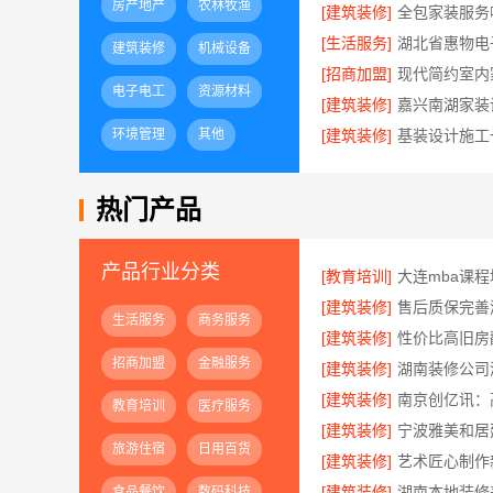
房产地产
农林牧渔
[建筑装修]
全包家装服务
[生活服务]
建筑装修
机械设备
[招商加盟]
电子电工
资源材料
[建筑装修]
环境管理
其他
[建筑装修]
热门产品
产品行业分类
[教育培训]
[建筑装修]
生活服务
商务服务
[建筑装修]
招商加盟
金融服务
[建筑装修]
[建筑装修]
南京创亿讯：
教育培训
医疗服务
[建筑装修]
旅游住宿
日用百货
[建筑装修]
[建筑装修]
食品餐饮
数码科技