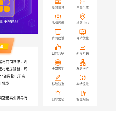
新闻资讯
产品供应
品牌展示
地区中心
官网建设
网站优化
口碑营销
新闻营销
湖南本地装修湖南美学筑家建材商铺装修，湖南美学筑家建材高效交付
湖南装修公司湖南美学筑家建材老房翻新，湖南美学筑家建材让旧房焕新
全网营销
群站推广
便宜数码家电平台好不好-湖北省惠物电子商务有限公司
计批发
标题智造
舆情监控
推荐轮胎平台优势，湖北省腾冠畅实业贸易有限公司引领
口令营销
智能编辑
居佳专业团队
售后质保完善湖南美学筑家公司软装配套湖南美学筑家
抗风抗震重钢别墅推荐，云南晟构建筑建材有限公司懂云南气候