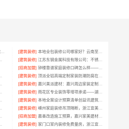
海安毛坯家装电话_南通宏域全宅装饰建材有限公司
[建筑装修]
本地全包装修公司哪家好？云南至高新型建材有限公司
装修，宜美嘉匠心服务
[建筑装修]
江苏东钢金属科技有限公司：不锈钢家具生产基地好不好
[招商加盟]
钟楼靠谱家庭装修口碑怎么样——常州宜居佳装饰
建投北京建设有限公司四川全程托管服务
[建筑装修]
顶派全铝高端定制家装防潮防腐在线咨询
价南京市创亿讯无恶意增项
[建筑装修]
嘉兴美派建材：嘉兴周边家装定制服务环保材料
务环保：嘉兴绿色之家建材科技
[建筑装修]
雨花区专业装饰零增项承诺——湖南创益讯建筑有限公司
家好？云南至高新型建材有限公司
[建筑装修]
本地全案设计预算清单创益讯建筑，湖南创益讯建筑有限公司透明全包
量有保障选绍兴卓鑫装饰材料有限公司
[建筑装修]
嵊州家庭装修吊顶隔断，浙江宜美嘉装饰工程有限公司专业施工
快住老房快装公司工期保障
[招商加盟]
嘉善改造施工预算，嘉兴家美建材科技透明报价
有专业施工队绍兴卓鑫装饰材料有限公司
[建筑装修]
家门口室内装修免费量房，浙江宜美嘉装饰工程有限公司