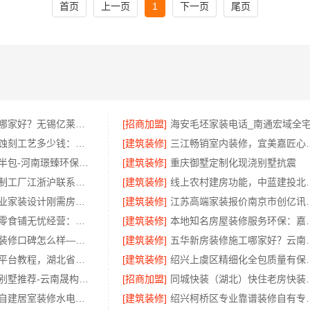
首页
上一页
1
下一页
尾页
无锡住宅装饰哪家好？无锡亿莱居装饰工程材料有限公司一站式服务
[招商加盟]
别墅装饰工程蚀刻工艺多少钱：江苏东钢金属家居有限公司不锈钢优势
[建筑装修]
三江畅销室内
永城新房装修半包-河南璟臻环保建材有限公司省心托管
[建筑装修]
重庆御墅定制化现浇别墅抗震
不锈钢衣柜定制工厂江浙沪联系电话-江苏东钢金属科技有限公司
[建筑装修]
线上农村建房功能，中蓝
西安高新区专业家装设计刚需房售后完善-居安天成
[建筑装修]
江苏高端家装报
全程护航量贩零食铺无忧经营：河南零百味供应链有限公司加盟
[建筑装修]
本地知名房屋装修服
钟楼靠谱家庭装修口碑怎么样——常州宜居佳装饰工程有限公司
[建筑装修]
五华新房装修施工哪
大型轮胎批发平台教程，湖北省腾冠畅实业贸易有限公司
[建筑装修]
绍兴上虞区精细化全包质
抗风抗震重钢别墅推荐-云南晟构建筑建材有限公司
[招商加盟]
同城快装（湖北）
万赢饰家乡村自建居室装修水电规整
[建筑装修]
绍兴柯桥区专业靠谱装修自