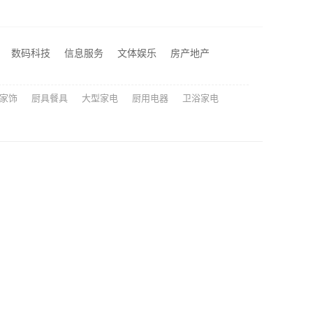
零百味低成本零食硬折扣适配全场景，河南零百味供应链有限公司
性价比高旧房翻新二手房案例，苏州兔哥哥智装新材料
数码科技
信息服务
文体娱乐
房产地产
雨花区专业装饰零增项承诺，湖南创益讯建筑有限公司靠谱
家饰
厨具餐具
大型家电
厨用电器
卫浴家电