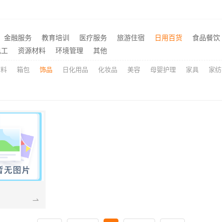
装修，宜美嘉匠心服务
推荐
江苏东钢金属科技有限公司：不锈钢家具生产基地好不好
推荐
金融服务
教育培训
医疗服务
旅游住宿
日用百货
食品餐饮
永城新房装修半包-河南璟臻环保建材有限公司省心托管
推荐
电工
资源材料
环境管理
其他
原料
箱包
饰品
日化用品
化妆品
美容
母婴护理
家具
家纺