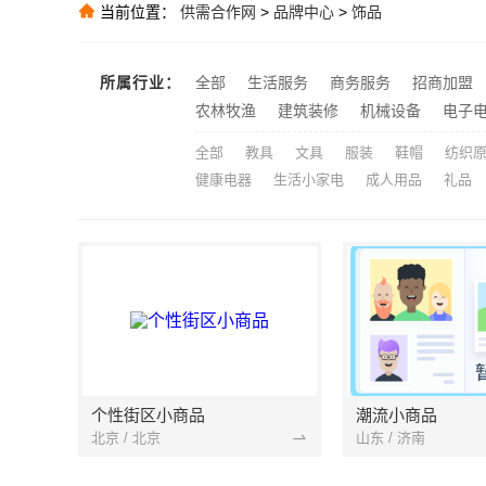
当前位置：
供需合作网
>
品牌中心
>
饰品
三江畅销室内
推荐
推荐
所属行业：
全部
生活服务
商务服务
招商加盟
推荐
农林牧渔
建筑装修
机械设备
电子
全部
教具
文具
服装
鞋帽
纺织
健康电器
生活小家电
成人用品
礼品
个性街区小商品
潮流小商品
北京 / 北京
山东 / 济南