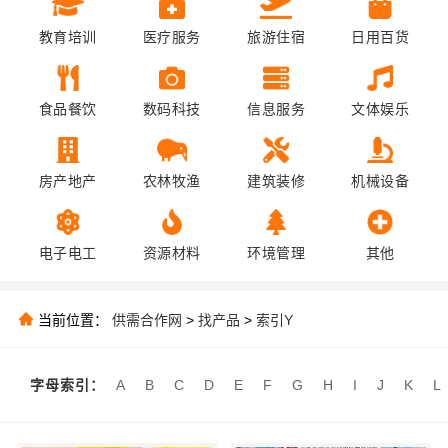
教育培训
医疗服务
旅游住宿
日用百货
食品餐饮
数码科技
信息服务
文体娱乐
房产地产
农林牧渔
建筑装修
机械设备
电子电工
资源材料
环境管理
其他
当前位置：
供需合作网
>
找产品
>
索引Y
字母索引：
A
B
C
D
E
F
G
H
I
J
K
L