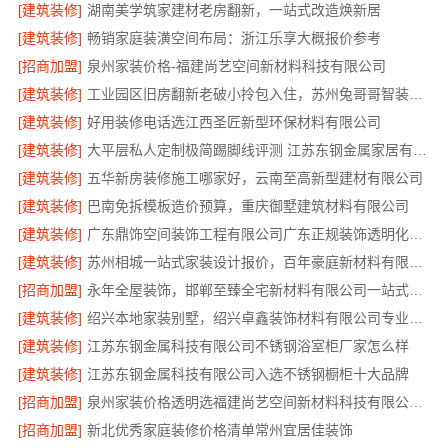
[建筑装修]
湖南美学筑家建材老房翻新，一站式改造焕新居
[建筑装修]
畅销家庭装潢空间布局：浙江乐享大概报价参考
[招商加盟]
泉州家装价格-福建尚艺空间新材料科技有限公司
[建筑装修]
工业园区旧房翻新老破小拎包入住，苏州兔哥哥智装新材料有限公司
[建筑装修]
好用装修电话选江西圣匠新型环保材料有限公司
[建筑装修]
大平层私人定制极简踢脚线评测 江苏东钢金属家居有限公司
[建筑装修]
五华新房装修施工哪家好，云南至高新型建材有限公司
[建筑装修]
巴南免拆模板造价预算，重庆御墅建筑材料有限公司
[建筑装修]
广东鼎饰空间装饰工程有限公司广东正规装饰透明化施工
[建筑装修]
苏州相城一站式家装设计报价，百年豪庭新材料有限公司拎包入住
[招商加盟]
永年全屋装饰，邯郸至臻全宅新材料有限公司一站式服务
[建筑装修]
绍兴本地家装别墅，绍兴卓鑫装饰材料有限公司专业定制
[建筑装修]
江苏东钢金属科技有限公司不锈钢浴室柜厂家怎么样
[建筑装修]
江苏东钢金属科技有限公司入选不锈钢橱柜十大品牌
[招商加盟]
泉州家装价格透明选福建尚艺空间新材料科技有限公司-口碑优选
[招商加盟]
新北优秀家庭装修价格清单常州宜居佳装饰