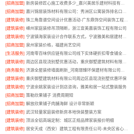
[招商加盟]
新房装修匠心施工收费多少_嘉兴美居乐建材科技有限公司
[招商加盟]
嘉兴锦居装饰材料有限公司：秀洲区公寓装饰排名口碑好
[建筑装修]
珠三角靠谱空间设计优惠活动-广东鼎饰空间装饰工程有限公司
[建筑装修]
嵊州家庭装修吊顶隔断，浙江宜美嘉装饰工程有限公司
[建筑装修]
宁波镇海家装设计合作联系方式，宁波雅美和居建材科技有限公司等您
[招商加盟]
泉州家装价格，福建尚艺空间
[生活服务]
河南零百味供应链有限公司线下实体硬折扣零食铺全域盈利
[建筑装修]
周边区县现浇别墅优惠活动，重庆御墅建筑材料有限公司环保之选
[商务服务]
济源全屋装修墙面刷新_河南璟臻环保建材有限公司环保材料
[建筑装修]
重庆御墅建筑材料有限公司周边区县现浇别墅优惠环保
[建筑装修]
宁波余姚家装设计到店咨询，雅美和居一站式整装服务
[招商加盟]
策勒欣果铺子 消费周期短
[招商加盟]
解放欣果铺子肉脯海鲜 设计非常新颖
[建筑装修]
武汉轻量家庭装修新房本地快装整装方案
[建筑装修]
顶派全铝高端定制：城区正规品牌家装报价明细
[建筑装修]
居安天成（西安）建筑工程有限责任公司-未央区省心家装施工毛坯