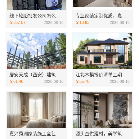
线下轮胎批发公司怎么做_湖北省腾冠畅实业贸易有限公司
专业家装定制优质，嘉兴绿色之家建材科技有限公司匠心呈现
￥357.57
￥13.93
2026-08-10
2026-08-10
居安天成（西安）建筑工程有限责任公司：西安未央区专业装修公寓免费
江北木模报价清单工期短，重庆御墅建筑材料有限公司为您服务
￥61.46
￥55.78
2026-08-10
2026-08-10
嘉兴秀洲家装施工全包透明报价，嘉兴美派建材科技有限公司
源头直供建材，美学筑家别墅装修性价比高