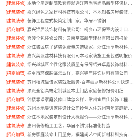
[建筑装修]
本地全屋定制简欧套餐就选江西尚宅尚品新型环保材料有限公司
[建筑装修]
嘉兴绿色之家建材科技有限公司：本地知名房屋装修服务环保
[建筑装修]
装饰工程意式极简定制厂家，华居不锈钢
[招商加盟]
嘉兴锦居装饰材料有限公司：桐乡市环保室内设计口碑之选
[建筑装修]
官渡全包装修公司：云南至高新型建材有限公司报价
[建筑装修]
浙江城区房子整装免费量房选哪家，浙江乐享新材料有限公司本地首选
[建筑装修]
嘉兴美派建材科技有限公司本地家装施工全包透明报价
[建筑装修]
绍兴越城区个性化家装质量有保障绍兴卓鑫装饰材料有限公司
[招商加盟]
桐乡市环保装饰怎么样，嘉兴锦居装饰材料有限公司
[建筑装修]
苏州相城靠谱家装就近服务-百年豪庭新材料公司快速响应
[建筑装修]
顶派全铝高端定制城区本土门店家庭装修报价明细
[招商加盟]
钟楼靠谱家庭装修口碑怎么样，常州宜居佳装饰工程有限公司评价
[建筑装修]
苏州本地靠谱家装设计公司拎包入住苏州百年豪庭新材料有限公司
[建筑装修]
浙江本地家装定制设计大概报价——浙江乐享新材料有限公司
[建筑装修]
惠州装修施工工艺，华居不锈钢标准化打造
[招商加盟]
新房家庭装修上门量房，福建尚艺空间新材料科技有限公司整体落地