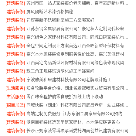
[建筑装修]
苏州市区一站式家装报价老房翻新，百年豪庭新材料焕新家园
[建筑装修]
屏风隔断艺术漆价格揭秘
[建筑装修]
句容慕新不锈钢卧室施工方案哪家好
[建筑装修]
江苏东钢金属家居有限公司：豪宅私人定制现代轻奢全流程
[建筑装修]
嘉兴绿色之家建材科技有限公司：同城口碑家装机构实惠
[建筑装修]
全包空间定制设计方案首选江西圣匠新型环保材料有限公司
[建筑装修]
嘉兴本地家装装修定制服务性价比高，嘉兴美派建材
[建筑装修]
江西尚宅尚品新型环保材料有限公司绿色装修现代风格靠谱吗
[建筑装修]
珠三角正规装饰透明化施工鼎饰空间
[建筑装修]
宁波雅美和居建材科技有限公司老牌设计施工
[生活服务]
知名轮胎平台价格，湖北省腾冠畅实业贸易有限公司直供批发价
[生活服务]
零百味全程护航零食硬折扣线上线下联动
[招商加盟]
同城快装（湖北）科技有限公司武昌老房一站式装修北欧风靠谱
[建筑装修]
高端定制免费服务_江苏东钢金属家居有限公司预约指南
[建筑装修]
湖南商铺装修选美学筑家建材，本地供应链更省心
[建筑装修]
长沙正规家装零增项承诺委托湖南创益讯建筑有限公司