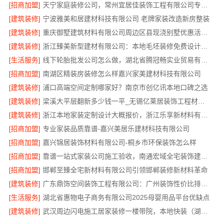
[招商加盟]
天宁家庭装修公司，常州宜居佳装饰工程有限公司专业装修团队
[建筑装修]
宁波雅美和居建材科技有限公司 老牌家装改造新房整装
[建筑装修]
重庆御墅建筑材料有限公司周边区县现浇别墅优惠活动环保材料
[建筑装修]
浙江臻美新型建材有限公司：本地毛坯装修免费设计环保
[生活服务]
线下轮胎批发公司怎么做，湖北省腾冠畅实业贸易有限公司提供专业指导
[招商加盟]
南湖区精装房装修怎么样嘉兴家美建材科技有限公司
[建筑装修]
浦口高端空间定制哪家好？南京市创亿讯本地口碑之选
[建筑装修]
梁溪大平层翻新多少钱一平_无锡亿莱居装饰工程材料有限公司
[建筑装修]
浙江本地家装定制设计大概报价，浙江乐享新材料有限公司
[招商加盟]
专业家装品质靠谱-嘉兴美居乐建材科技有限公司
[招商加盟]
嘉兴锦居装饰材料有限公司-桐乡市环保装饰怎么样
[招商加盟]
靠谱一站式家装公司施工验收，南通宏域全宅装饰建材有限公司
[招商加盟]
邯郸至臻全宅新材料有限公司引领邯郸装修新材料革命
[建筑装修]
广东鼎饰空间装饰工程有限公司：广州装饰性价比排名零增项承诺
[生活服务]
湖北省惠物电子商务有限公司2025母婴用品平台优缺点
[建筑装修]
武汉周边闪电施工居家装修一楼带院，本地快装（湖北）科技