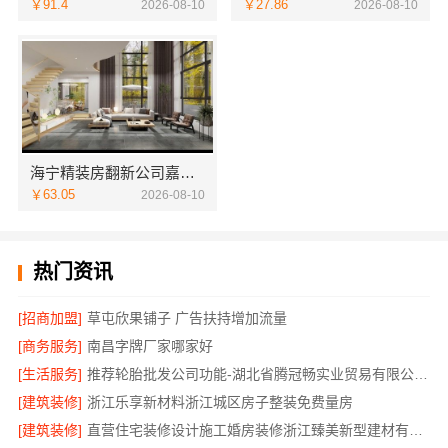
￥91.4
￥27.86
2026-08-10
2026-08-10
海宁精装房翻新公司嘉兴家美建材科技
￥63.05
2026-08-10
热门资讯
[招商加盟]
草屯欣果铺子 广告扶持增加流量
[商务服务]
南昌字牌厂家哪家好
[生活服务]
推荐轮胎批发公司功能-湖北省腾冠畅实业贸易有限公司一站式服务
[建筑装修]
浙江乐享新材料浙江城区房子整装免费量房
[建筑装修]
直营住宅装修设计施工婚房装修浙江臻美新型建材有限公司