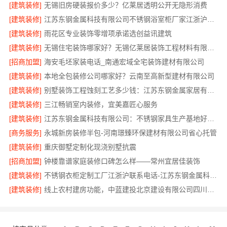
[建筑装修]
无锡旧房硬装报价多少？亿莱居透明公开无隐形消费
[建筑装修]
江苏东钢金属科技有限公司不锈钢浴室柜厂家江浙沪加盟
[建筑装修]
雨花区专业装饰零增项承诺选创益讯建筑
[建筑装修]
无锡住宅装饰哪家好？无锡亿莱居装饰工程材料有限公司一站式服务
[招商加盟]
海安毛坯家装电话_南通宏域全宅装饰建材有限公司
[建筑装修]
本地全包装修公司哪家好？云南至高新型建材有限公司
[建筑装修]
别墅装饰工程蚀刻工艺多少钱：江苏东钢金属家居有限公司不锈钢优势
[建筑装修]
三江畅销室内装修，宜美嘉匠心服务
[建筑装修]
江苏东钢金属科技有限公司：不锈钢家具生产基地好不好
[商务服务]
永城新房装修半包-河南璟臻环保建材有限公司省心托管
[建筑装修]
重庆御墅定制化现浇别墅抗震
[招商加盟]
钟楼靠谱家庭装修口碑怎么样——常州宜居佳装饰
[建筑装修]
不锈钢衣柜定制工厂江浙沪联系电话-江苏东钢金属科技有限公司
[建筑装修]
线上农村建房功能，中蓝建投北京建设有限公司四川全程托管服务