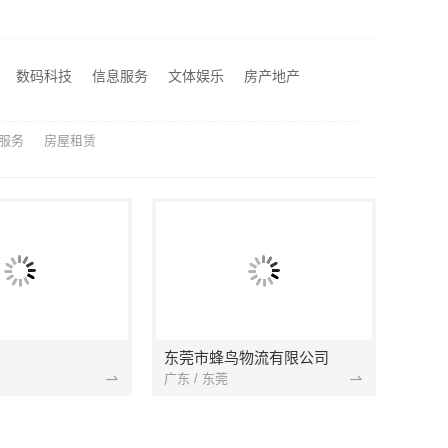
制装修专家
房装修报价
择
数码科技
信息服务
文体娱乐
房产地产
濮阳旧房改造多少钱_河南璟臻环保建材有限公司
服务
房屋租赁
东莞市蜂鸟物流有限公司
广东 / 东莞