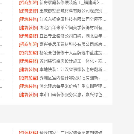
吗？河南璟臻环保建材有限公司
[招商加盟]
新房家庭装修硬装施工_福建尚艺空间
学院学院简介欢迎咨询
[建筑装修]
重庆御墅建筑材料有限公司现浇别墅优惠活动
浙江臻美新型建材有限公司一站式服务
[建筑装修]
江苏东钢金属科技有限公司全屋不锈钢定制生产商本地
？南京市创亿讯环保套餐价格透明
[建筑装修]
湖北百年米莱空间美学装饰材料有限公司襄阳设计装修轻奢风案例
邯郸至臻全宅新材料有限公司
[建筑装修]
宜昌专业装修公司口碑，湖北百年米莱空间美学装饰材料有限公司
明化施工认准湖南创益讯建筑有限公司
[招商加盟]
嘉兴美居乐建材科技有限公司新房装修居室改造预约上门
规品牌居家设计全铝吊顶-顶派全铝高端定制，蜂窝吊顶定制
[招商加盟]
杨凌全包装修十大品牌选中蓝建投（北京）建设有限公司武功分公司
格：湖北省惠物电子商务有限公司
[建筑装修]
苏州装饰婚房设计施工一体化 - 苏州兔哥哥智装新材料有限公司
障广东鼎饰空间装饰工程有限公司
[建筑装修]
本地快装：江汉省事家装老房翻新，拎包入住
风隔断装饰工程意式极简案例-江苏东钢金属家居有限公司
[招商加盟]
秀洲区室内设计哪家好旧房翻新，嘉兴锦居装饰材料有限公司
选中蓝建投北京建设有限公司四川
[建筑装修]
渝北建房每平米价格？重庆御墅建筑材料有限公司环保材料
，首选湖北省腾冠畅实业贸易有限公司
[建筑装修]
本市口碑装修服务实惠，嘉兴绿色之家建材科技有限公司
公司毛坯房半包装修新中式
[资源材料]
精匠饰家：广州家装全屋定制装修专家