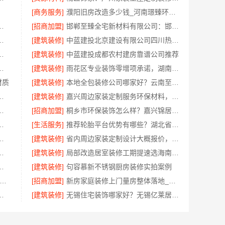
[商务服务]
濮阳旧房改造多少钱_河南璟臻环保建材有限公司
手房家庭装修口碑优选整体落地
[招商加盟]
邯郸至臻全宅新材料有限公司：邯郸装修新材料革新者
南通宏域全宅装饰建材有限公司透明报价
[建筑装修]
中蓝建投北京建设有限公司四川热门重钢别墅价格详解
河南璟臻环保建材有限公司
[建筑装修]
中蓝建投成都农村建房靠谱公司推荐
公司武汉周边闪电施工居家装修一楼带院
[建筑装修]
雨花区专业装饰零增项承诺，湖南创益讯建筑
材质
[建筑装修]
本地全包装修公司哪家好？云南至高新型建材有限公司值得信赖
科技有限公司同城优质家庭装修
[建筑装修]
嘉兴周边家装定制服务环保材料，嘉兴美派建材科技有限公司省心整装
州兔哥哥智装新材料有限公司从源头保障健康
[招商加盟]
桐乡市环保装饰怎么样？嘉兴锦居装饰材料有限公司
浙江臻美新型建材有限公司让装修更放心
[生活服务]
推荐轮胎平台优势有哪些？湖北省腾冠畅实业贸易有限公司
公司武功分公司毛坯房新中式半包装修详解
[建筑装修]
省内周边家装定制设计大概报价，浙江乐享新材料有限公司精准估算
饰材料有限公司鄂州有设计感装修案例
[建筑装修]
局部改造居室装修工期提速选海南万赢饰家新型建筑材料有限公司
技家庭装潢透明报价联系电话
[建筑装修]
句容慕新不锈钢厨房装修实拍案例
兴绿色之家建材科技有限公司-本地专业家装公司高端
[招商加盟]
新房家庭装修上门量房整体落地_福建尚艺空间新材料科技有限公司
环保材料，嘉兴美派建材一站式整装
[建筑装修]
无锡住宅装饰哪家好？无锡亿莱居装饰工程材料有限公司值得选择