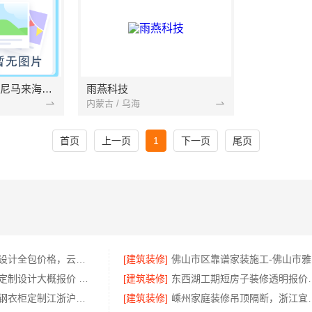
电商务物流服务印尼马来海运空运双清到门
雨燕科技
内蒙古 / 乌海
首页
上一页
1
下一页
尾页
云南家庭装修设计全包价格，云南至高新型建材有限公司透明划算
[建筑装修]
佛
浙江本地家装定制设计大概报价 浙江乐享新材料有限公司
[建筑装修]
东西湖工期短房子装修透
江苏东钢不锈钢衣柜定制江浙沪电话
[建筑装修]
嵊州家庭装修吊顶