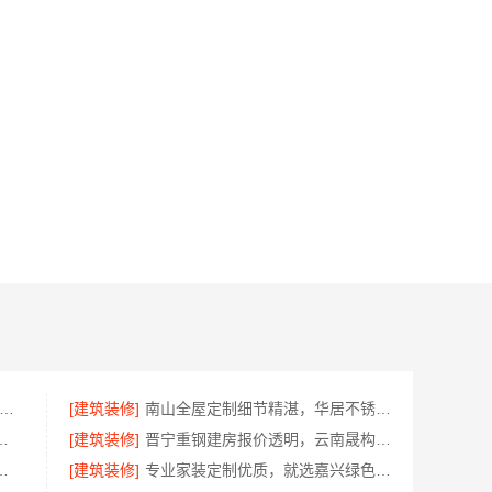
山市区靠谱家装施工-佛山市雅居美家建筑装饰工程有限公司
[建筑装修]
南山全屋定制细节精湛，华居不锈钢家装更省心
明报价，本地快装（湖北）科技全程可视
[建筑装修]
晋宁重钢建房报价透明，云南晟构建筑建材有限公司为您服务
隔断，浙江宜美嘉专业打造
[建筑装修]
专业家装定制优质，就选嘉兴绿色之家建材科技有限公司