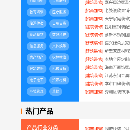
招商加盟
金融服务
[建筑装修]
[招商加盟]
教育培训
医疗服务
[招商加盟]
旅游住宿
日用百货
[建筑装修]
[建筑装修]
食品餐饮
数码科技
[建筑装修]
信息服务
文体娱乐
[建筑装修]
房产地产
农林牧渔
[建筑装修]
[建筑装修]
建筑装修
机械设备
[建筑装修]
电子电工
资源材料
[建筑装修]
环境管理
其他
[招商加盟]
热门产品
产品行业分类
[招商加盟]