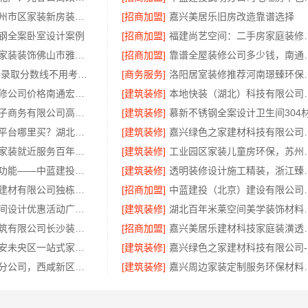
精匠饰家：广州市区家装新房装修报价
[招商加盟]
嘉兴美居乐旧房改造靠谱选择
钢全案卧室设计案例
[招商加盟]
福建尚艺空间：二
佛山顺德专业家装装饰佛山市雅居美家建筑装饰工程有限公司
[招商加盟]
靠谱全屋装修公司多少钱，
广东2023大专录取分数线不用考试-北京理工大学珠海学院继教院
[商务服务]
洛阳居室装修推荐
海安一站式装修公司价格南通宏域全宅装饰建材有限公司
[建筑装修]
本地快装（湖北）科技有限
湖北省惠物电子商务有限公司高效生鲜食品服务商价格
[建筑装修]
慕新不锈钢全案设计卫生间304
国内轮胎批发平台哪里买？湖北省腾冠畅实业贸易有限公司一手货源
[建筑装修]
嘉兴绿色之家建材
苏州相城靠谱家装就近服务百年豪庭新材料有限公司
[建筑装修]
工业园区家装儿童房环保，苏
线上农村建房功能——中蓝建投北京建设有限公司四川全程托管服务解析
[建筑装修]
透明装修设计施工精装，
云南晟构建筑建材有限公司独栋私宅重钢建房公司
[招商加盟]
中蓝建投（北京）建设有限
珠三角靠谱空间设计优惠活动广东鼎饰空间装饰
[建筑装修]
湖北百年米莱空间美学装
湖南创益讯建筑有限公司长沙装饰报价透明工期保
[招商加盟]
嘉兴美居乐建材科
居安天成：西安未央区一站式家装设计刚需房售后完善
[建筑装修]
嘉
中蓝建投武功分公司，西咸新区全包装修报价
[建筑装修]
嘉兴周边家装定制服务