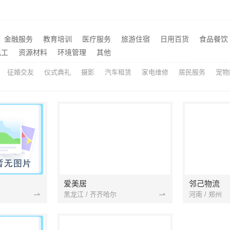
东西湖工期短房子装修透明报价，本地快装（湖北）科技全程可视
精匠饰家：广州家装全屋定
推荐
晋宁重钢建房报价透明，云南晟构建筑建材有限公司为您服务
精匠饰家：广州市区家装新
推荐
钢衣柜定制江浙沪电话
嘉兴美居乐旧房改造靠谱选
推荐
金融服务
教育培训
医疗服务
旅游住宿
日用百货
食品餐饮
吊顶隔断，浙江宜美嘉专业打造
电工
资源材料
环境管理
其他
推荐
征婚交友
仪式典礼
摄影
汽车租赁
家电维修
居民服务
宠物
爱美居
邻己物流
黑龙江 / 齐齐哈尔
河南 / 郑州