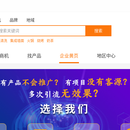
机
品牌
地域
搜索
具清洗
集成墙面
火锅
烧烤
奶茶
商机
找产品
企业黄页
地区中心