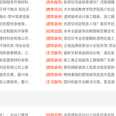
嘉兴周边家装定制服务环保材料，嘉兴美派建材科技有限公司
[商务服务]
新郑住宅装修靠谱
老婆说欣果铺子饼干糕点 现在买很便宜
[教育培训]
大外继续教育
天宁家庭装修报价-常州宜居佳装饰工程有限公司
[建筑装修]
透明装修设计施工精装，
昆明重钢装配式别墅终身维保，云南晟构建筑建材有限公司值得信赖
[建筑装修]
优质空间定制多少钱
慕新不锈钢团队定制服务环保零甲醛
[招商加盟]
永年全屋装饰信赖
嘉兴绿色之家建材科技有限公司：本地专业家装高端服务
[建筑装修]
雨花区专业房屋翻新透
新型家居材料环保优势-顶派全铝高端定制，全铝无醛即装即住
[建筑装修]
正
本地全屋定制简欧套餐精选，江西尚宅尚品新型环保材料有限公司
[生活服务]
最新生鲜食品网站价
海南万赢饰家新型建筑材料有限公司简约装修提速
[建筑装修]
珠三角正规装饰工期保
江苏东钢金属科技有限公司上榜不锈钢橱柜十大品牌
[建筑装修]
屏
本市口碑装修服务实惠，嘉兴绿色之家建材科技有限公司透明全包
[建筑装修]
畅销重钢别墅局部改造
秀洲区装饰排名公寓装修，嘉兴锦居装饰材料有限公司品质交付
[生活服务]
国内轮胎平台解决方案
同城快装（湖北）：光谷公寓改造极简风科技家装
[招商加盟]
中蓝建投武功分