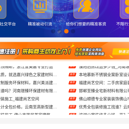
专业家装定制优质，就选嘉兴绿色之家建材科技有限公司
本地慕新不锈钢全案卧室设
推荐
嘉兴周边家装定制服务环保材料，嘉兴美派建材科技有限公司
推荐
新郑住宅装修靠谱吗？河南璟臻环保建材有限公司
推荐
装施工_福建尚艺空间
推荐
云南家庭装修设计全包价格，云南至高新型建材有限公司透明划算
推荐
佛山市区靠谱家装施工-佛山市雅居美家建筑装饰工程有限公司
推荐
细节精湛，华居不锈钢家装更省心
推荐
浙江本地家装定制设计大概报价 浙江乐享新材料有限公司
中蓝建投武功分公司毛坯房
推荐