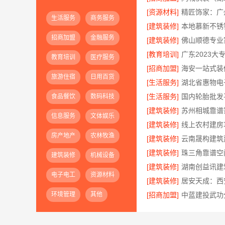
[资源材料]
生活服务
商务服务
[建筑装修]
本地慕新不锈
招商加盟
金融服务
[建筑装修]
[教育培训]
教育培训
医疗服务
[招商加盟]
旅游住宿
日用百货
[生活服务]
[生活服务]
食品餐饮
数码科技
[建筑装修]
信息服务
文体娱乐
[建筑装修]
房产地产
农林牧渔
[建筑装修]
[建筑装修]
建筑装修
机械设备
[建筑装修]
电子电工
资源材料
[建筑装修]
环境管理
其他
[招商加盟]