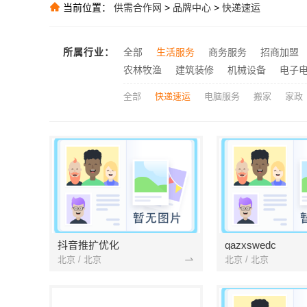
当前位置：
供需合作网
>
品牌中心
>
快递速运
推荐
推荐
江苏东钢不锈
推荐
所属行业：
全部
生活服务
商务服务
招商加盟
嵊州家庭装修
农林牧渔
建筑装修
机械设备
电子
推荐
全部
快递速运
电脑服务
搬家
家政
抖音推扩优化
qazxswedc
北京 / 北京
北京 / 北京