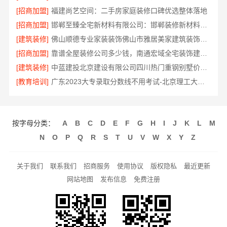
[招商加盟]
福建尚艺空间：二手房家庭装修口碑优选整体落地
[招商加盟]
邯郸至臻全宅新材料有限公司：邯郸装修新材料革新者
[建筑装修]
佛山顺德专业家装装饰佛山市雅居美家建筑装饰工程有限公司
[招商加盟]
靠谱全屋装修公司多少钱，南通宏域全宅装饰建材有限公司透明报价
[建筑装修]
中蓝建投北京建设有限公司四川热门重钢别墅价格详解
[教育培训]
广东2023大专录取分数线不用考试-北京理工大学珠海学院继教院
按字母分类：
A
B
C
D
E
F
G
H
I
J
K
L
M
N
O
P
Q
R
S
T
U
V
W
X
Y
Z
关于我们
联系我们
招商服务
使用协议
版权隐私
最近更新
网站地图
发布信息
免费注册