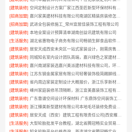
[建筑装修]
空间定制设计方案厂家江西圣匠新型环保材料有限公司
[招商加盟]
嘉兴家美建材科技有限公司南湖区精装房装修怎么样
[招商加盟]
武进全包装修施工_常州宜居佳装饰工程有限公司
[建筑装修]
本地全案设计预算清单湖南创益讯建筑有限公司
[生活服务]
湖北省惠物电子商务有限公司畅销生鲜食品软件功能解析
[建筑装修]
居安天成西安未央区一站式家装设计，刚需房售后完善
[建筑装修]
同城知名室内设计团队高端，嘉兴绿色之家建材科技有限公司
[建筑装修]
嘉兴南湖家装选嘉兴美派建材科技有限公司，环保透明报价
[建筑装修]
江苏东钢金属家居有限公司轻奢装饰极简踢脚线是什么
[建筑装修]
省内周边家装定制设计大概报价，浙江乐享新材料有限公司品质保障
[建筑装修]
嵊州家庭装修吊顶隔断，浙江宜美嘉装饰工程有限公司专业服务
[建筑装修]
广东靠谱空间设计环保材料 广东鼎饰空间装饰工程有限公司
[建筑装修]
浙江臻美新型建材有限公司本地毛坯装修免费设计环保
[建筑装修]
居安天成（西安）建筑工程有限责任公司|西安雁塔区刚需房一站式家装
[生活服务]
大型轮胎批发平台教程，湖北省腾冠畅实业贸易有限公司采购指南
[生活服务]
知名轮胎平台价格查询，首选湖北省腾冠畅实业贸易有限公司