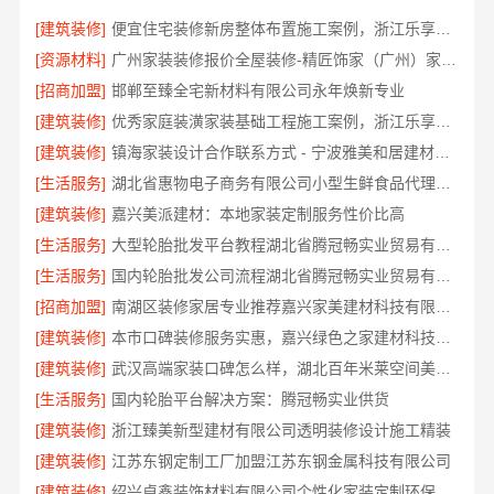
[建筑装修]
便宜住宅装修新房整体布置施工案例，浙江乐享新材料有限公司为您详解
[资源材料]
广州家装装修报价全屋装修-精匠饰家（广州）家居建材有限公司
[招商加盟]
邯郸至臻全宅新材料有限公司永年焕新专业
[建筑装修]
优秀家庭装潢家装基础工程施工案例，浙江乐享新材料有限公司案例展示
[建筑装修]
镇海家装设计合作联系方式 - 宁波雅美和居建材科技有限公司预约咨询
[生活服务]
湖北省惠物电子商务有限公司小型生鲜食品代理商价格
[建筑装修]
嘉兴美派建材：本地家装定制服务性价比高
[生活服务]
大型轮胎批发平台教程湖北省腾冠畅实业贸易有限公司采购指南
[生活服务]
国内轮胎批发公司流程湖北省腾冠畅实业贸易有限公司规范交易
[招商加盟]
南湖区装修家居专业推荐嘉兴家美建材科技有限公司
[建筑装修]
本市口碑装修服务实惠，嘉兴绿色之家建材科技有限公司专业家装
[建筑装修]
武汉高端家装口碑怎么样，湖北百年米莱空间美学装饰材料有限公司实力说话
[生活服务]
国内轮胎平台解决方案：腾冠畅实业供货
[建筑装修]
浙江臻美新型建材有限公司透明装修设计施工精装
[建筑装修]
江苏东钢定制工厂加盟江苏东钢金属科技有限公司
[建筑装修]
绍兴卓鑫装饰材料有限公司个性化家装定制环保优质材料