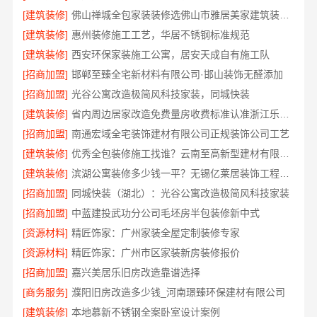
[建筑装修]
佛山禅城全包家装装修选佛山市雅居美家建筑装饰工程有限公司
[建筑装修]
惠州装修施工工艺，华居不锈钢标准规范
[建筑装修]
西安环保家装施工公寓，居安天成自有施工队
[招商加盟]
邯郸至臻全宅新材料有限公司·邯山装饰无醛添加
[招商加盟]
光谷公寓改造极简风科技家装，同城快装
[建筑装修]
省内周边居家改造免费量房收费标准认准浙江乐享新材料有限公司
[招商加盟]
南通宏域全宅装饰建材有限公司正规装饰公司工艺
[建筑装修]
优秀全包装修施工找谁？云南至高新型建材有限公司工艺标准
[建筑装修]
滨湖公寓装修多少钱一平？无锡亿莱居装饰工程材料有限公司给您透明报价
[招商加盟]
同城快装（湖北）：光谷公寓改造极简风科技家装
[招商加盟]
中蓝建投武功分公司毛坯房半包装修新中式
[资源材料]
精匠饰家：广州家装全屋定制装修专家
[资源材料]
精匠饰家：广州市区家装新房装修报价
[招商加盟]
嘉兴美居乐旧房改造靠谱选择
[商务服务]
濮阳旧房改造多少钱_河南璟臻环保建材有限公司
[建筑装修]
本地慕新不锈钢全案卧室设计案例