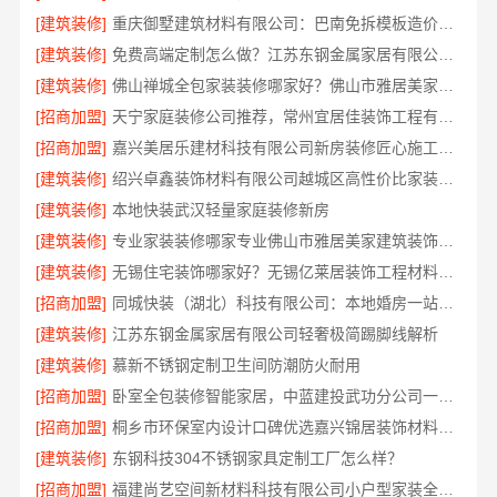
[建筑装修]
重庆御墅建筑材料有限公司：巴南免拆模板造价预算抗震防风
[建筑装修]
免费高端定制怎么做？江苏东钢金属家居有限公司为您实现
[建筑装修]
佛山禅城全包家装装修哪家好？佛山市雅居美家装饰一站式省心
[招商加盟]
天宁家庭装修公司推荐，常州宜居佳装饰工程有限公司专业全包服务
[招商加盟]
嘉兴美居乐建材科技有限公司新房装修匠心施工收费详解
[建筑装修]
绍兴卓鑫装饰材料有限公司越城区高性价比家装环保材料
[建筑装修]
本地快装武汉轻量家庭装修新房
[建筑装修]
专业家装装修哪家专业佛山市雅居美家建筑装饰工程有限公司口碑保障
[建筑装修]
无锡住宅装饰哪家好？无锡亿莱居装饰工程材料有限公司专业打造
[招商加盟]
同城快装（湖北）科技有限公司：本地婚房一站式装修，一口价工期保障
[建筑装修]
江苏东钢金属家居有限公司轻奢极简踢脚线解析
[建筑装修]
慕新不锈钢定制卫生间防潮防火耐用
[招商加盟]
卧室全包装修智能家居，中蓝建投武功分公司一站交付
[招商加盟]
桐乡市环保室内设计口碑优选嘉兴锦居装饰材料有限公司
[建筑装修]
东钢科技304不锈钢家具定制工厂怎么样？
[招商加盟]
福建尚艺空间新材料科技有限公司小户型家装全屋改造方案