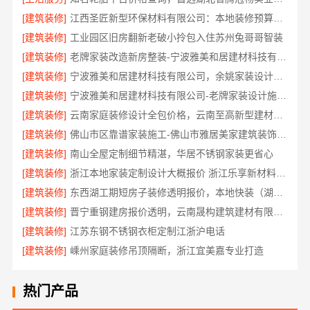
[建筑装修]
江西圣匠新型环保材料有限公司：本地装修预算透明可靠
[建筑装修]
工业园区旧房翻新老破小拎包入住苏州兔哥哥智装
[建筑装修]
老牌家装改造新房整装-宁波雅美和居建材科技有限公司
[建筑装修]
宁波雅美和居建材科技有限公司，余姚家装设计到店咨询
[建筑装修]
宁波雅美和居建材科技有限公司-老牌家装设计施工对接渠道
[建筑装修]
云南家庭装修设计全包价格，云南至高新型建材有限公司透明划算
[建筑装修]
佛山市区靠谱家装施工-佛山市雅居美家建筑装饰工程有限公司
[建筑装修]
南山全屋定制细节精湛，华居不锈钢家装更省心
[建筑装修]
浙江本地家装定制设计大概报价 浙江乐享新材料有限公司
[建筑装修]
东西湖工期短房子装修透明报价，本地快装（湖北）科技全程可视
[建筑装修]
晋宁重钢建房报价透明，云南晟构建筑建材有限公司为您服务
[建筑装修]
江苏东钢不锈钢衣柜定制江浙沪电话
[建筑装修]
嵊州家庭装修吊顶隔断，浙江宜美嘉专业打造
热门产品