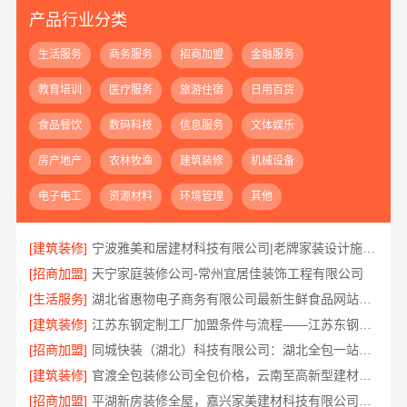
产品行业分类
生活服务
商务服务
招商加盟
金融服务
教育培训
医疗服务
旅游住宿
日用百货
食品餐饮
数码科技
信息服务
文体娱乐
房产地产
农林牧渔
建筑装修
机械设备
电子电工
资源材料
环境管理
其他
[建筑装修]
宁波雅美和居建材科技有限公司|老牌家装设计施工对接渠道
[招商加盟]
天宁家庭装修公司-常州宜居佳装饰工程有限公司
[生活服务]
湖北省惠物电子商务有限公司最新生鲜食品网站价格
[建筑装修]
江苏东钢定制工厂加盟条件与流程——江苏东钢金属科技有限公司
[招商加盟]
同城快装（湖北）科技有限公司：湖北全包一站式装修日式原木风快速交付
[建筑装修]
官渡全包装修公司全包价格，云南至高新型建材有限公司透明无增项
[招商加盟]
平湖新房装修全屋，嘉兴家美建材科技有限公司一站式服务