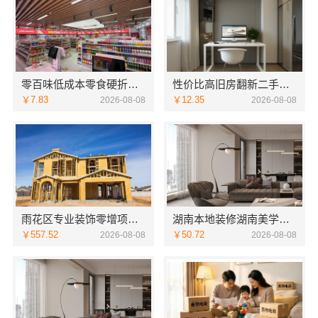
零百味低成本零食硬折扣适配全场景，河南零百味供应链有限公司
性价比高旧房翻新二手房案例，苏州兔哥哥智装新材料
￥7.83
￥12.35
2026-08-08
2026-08-08
雨花区专业装饰零增项承诺，湖南创益讯建筑有限公司靠谱
湖南本地装修湖南美学筑家建材商铺装修，湖南美学筑家建材高效交付
￥557.52
￥50.72
2026-08-08
2026-08-08