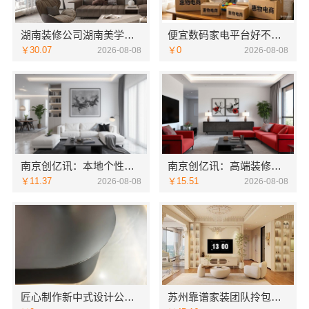
湖南装修公司湖南美学筑家建材老房翻新，湖南美学筑家建材让旧房焕新
便宜数码家电平台好不好-湖北省惠物电子商务有限公司
￥30.07
￥0
2026-08-08
2026-08-08
南京创亿讯：本地个性化设计批发
南京创亿讯：高端装修公司
￥11.37
￥15.51
2026-08-08
2026-08-08
匠心制作新中式设计公司，华居不锈钢融合之美
苏州靠谱家装团队拎包入住，苏州百年豪庭新材料