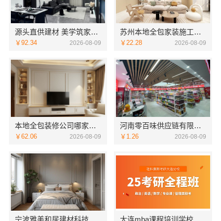
源头直供建材 美学筑家建材公司哪家专业
苏州本地全包家装施工报价新房咨询苏州百年豪庭新材料有限公司
￥92.34
￥22.28
2026-08-09
2026-08-09
本地全包装修公司哪家好？云南至高新型建材有限公司可靠之选
河南零百味供应链有限公司河南本地低成本量贩零食全域盈利
￥62.06
￥1.26
2026-08-09
2026-08-09
宁波雅美和居建材科技有限公司海曙家装施工线下门店地址
大连mba课程培训学校 社科赛斯MBA考研定制专业辅导规划