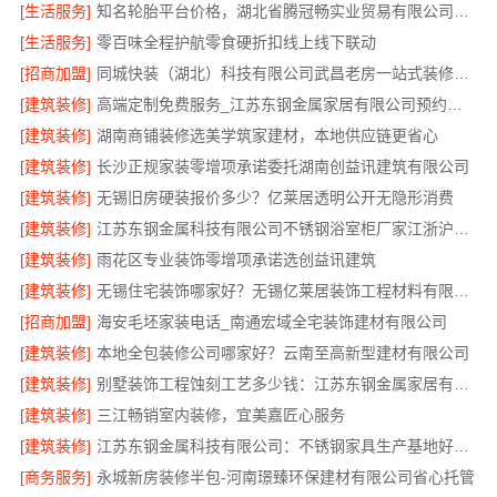
[生活服务]
知名轮胎平台价格，湖北省腾冠畅实业贸易有限公司直供批发价
[生活服务]
零百味全程护航零食硬折扣线上线下联动
[招商加盟]
同城快装（湖北）科技有限公司武昌老房一站式装修北欧风靠谱
[建筑装修]
高端定制免费服务_江苏东钢金属家居有限公司预约指南
[建筑装修]
湖南商铺装修选美学筑家建材，本地供应链更省心
[建筑装修]
长沙正规家装零增项承诺委托湖南创益讯建筑有限公司
[建筑装修]
无锡旧房硬装报价多少？亿莱居透明公开无隐形消费
[建筑装修]
江苏东钢金属科技有限公司不锈钢浴室柜厂家江浙沪加盟
[建筑装修]
雨花区专业装饰零增项承诺选创益讯建筑
[建筑装修]
无锡住宅装饰哪家好？无锡亿莱居装饰工程材料有限公司一站式服务
[招商加盟]
海安毛坯家装电话_南通宏域全宅装饰建材有限公司
[建筑装修]
本地全包装修公司哪家好？云南至高新型建材有限公司
[建筑装修]
别墅装饰工程蚀刻工艺多少钱：江苏东钢金属家居有限公司不锈钢优势
[建筑装修]
三江畅销室内装修，宜美嘉匠心服务
[建筑装修]
江苏东钢金属科技有限公司：不锈钢家具生产基地好不好
[商务服务]
永城新房装修半包-河南璟臻环保建材有限公司省心托管