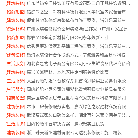
[建筑装修]
广东鼎饰空间装饰工程有限公司珠三角正规装饰透明化施工
[招商加盟]
福建尚艺空间新材料科技有限公司半包室内家装全屋改造
[建筑装修]
便宜住宅装修新房整体布置施工案例，浙江乐享新材料有限公司为您详解
[资源材料]
广州家装装修报价全屋装修-精匠饰家（广州）家居建材有限公司
[招商加盟]
邯郸至臻全宅新材料有限公司永年焕新专业
[建筑装修]
优秀家庭装潢家装基础工程施工案例，浙江乐享新材料有限公司案例展示
[建筑装修]
镇海家装设计合作联系方式 - 宁波雅美和居建材科技有限公司预约咨询
[生活服务]
湖北省惠物电子商务有限公司小型生鲜食品代理商价格
[建筑装修]
嘉兴美派建材：本地家装定制服务性价比高
[生活服务]
大型轮胎批发平台教程湖北省腾冠畅实业贸易有限公司采购指南
[生活服务]
国内轮胎批发公司流程湖北省腾冠畅实业贸易有限公司规范交易
[招商加盟]
南湖区装修家居专业推荐嘉兴家美建材科技有限公司
[建筑装修]
本市口碑装修服务实惠，嘉兴绿色之家建材科技有限公司专业家装
[建筑装修]
武汉高端家装口碑怎么样，湖北百年米莱空间美学装饰材料有限公司实力说话
[生活服务]
国内轮胎平台解决方案：腾冠畅实业供货
[建筑装修]
浙江臻美新型建材有限公司透明装修设计施工精装