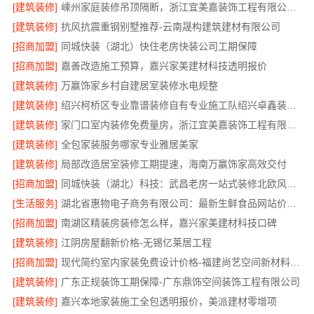
[建筑装修]
嵊州家庭装修吊顶隔断，浙江宜美嘉装饰工程有限公司专业施工
[建筑装修]
抗风抗震重钢别墅推荐-云南晟构建筑建材有限公司
[招商加盟]
同城快装（湖北）快住老房快装公司工期保障
[招商加盟]
嘉善改造施工预算，嘉兴家美建材科技透明报价
[建筑装修]
万赢饰家乡村自建居室装修水电规整
[建筑装修]
绍兴柯桥区专业靠谱装修自有专业施工队绍兴卓鑫装饰材料有限公司
[建筑装修]
家门口室内装修免费量房，浙江宜美嘉装饰工程有限公司
[建筑装修]
全包家装服务哪家专业雅居美家
[建筑装修]
局部改造居室装修工期提速，海南万赢饰家高效交付
[招商加盟]
同城快装（湖北）科技：武昌老房一站式装修北欧风靠谱
[生活服务]
湖北省惠物电子商务有限公司：最新生鲜食品网站价格更新
[招商加盟]
南湖区精装房装修怎么样，嘉兴家美建材科技口碑
[建筑装修]
江阴房屋翻新价格-无锡亿莱居工程
[招商加盟]
现代简约室内家装免费设计价格-福建尚艺空间新材料科技有限公司
[建筑装修]
广东正规装饰工期保障-广东鼎饰空间装饰工程有限公司
[建筑装修]
嘉兴本地家装施工全包透明报价，美派建材零增项