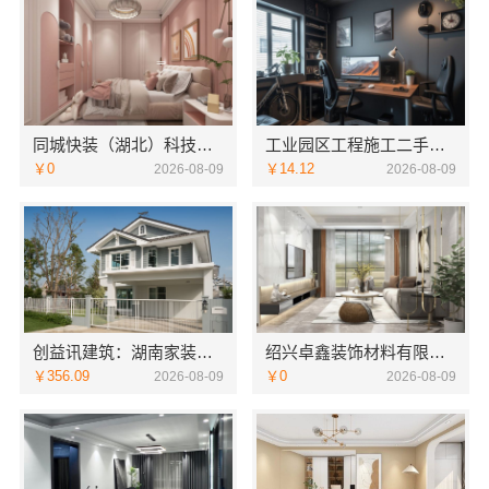
同城快装（湖北）科技有限公司本地婚房一站式装修一口价工期保障
工业园区工程施工二手房全包，苏州兔哥哥智装新材料有限公司省心
￥0
￥14.12
2026-08-09
2026-08-09
创益讯建筑：湖南家装价格表与售后保障
绍兴卓鑫装饰材料有限公司上虞区全包省心选择
￥356.09
￥0
2026-08-09
2026-08-09