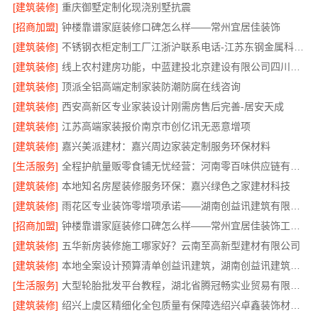
[建筑装修]
重庆御墅定制化现浇别墅抗震
[招商加盟]
钟楼靠谱家庭装修口碑怎么样——常州宜居佳装饰
[建筑装修]
不锈钢衣柜定制工厂江浙沪联系电话-江苏东钢金属科技有限公司
[建筑装修]
线上农村建房功能，中蓝建投北京建设有限公司四川全程托管服务
[建筑装修]
顶派全铝高端定制家装防潮防腐在线咨询
[建筑装修]
西安高新区专业家装设计刚需房售后完善-居安天成
[建筑装修]
江苏高端家装报价南京市创亿讯无恶意增项
[建筑装修]
嘉兴美派建材：嘉兴周边家装定制服务环保材料
[生活服务]
全程护航量贩零食铺无忧经营：河南零百味供应链有限公司加盟
[建筑装修]
本地知名房屋装修服务环保：嘉兴绿色之家建材科技
[建筑装修]
雨花区专业装饰零增项承诺——湖南创益讯建筑有限公司
[招商加盟]
钟楼靠谱家庭装修口碑怎么样——常州宜居佳装饰工程有限公司
[建筑装修]
五华新房装修施工哪家好？云南至高新型建材有限公司
[建筑装修]
本地全案设计预算清单创益讯建筑，湖南创益讯建筑有限公司透明全包
[生活服务]
大型轮胎批发平台教程，湖北省腾冠畅实业贸易有限公司
[建筑装修]
绍兴上虞区精细化全包质量有保障选绍兴卓鑫装饰材料有限公司