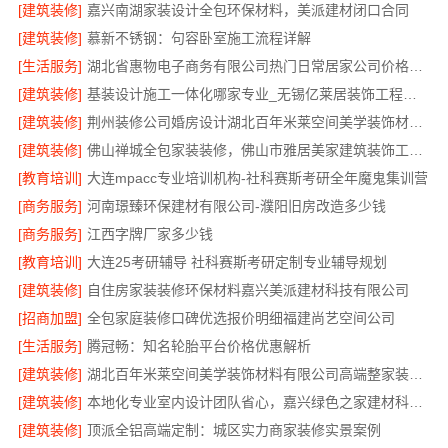
[建筑装修]
嘉兴南湖家装设计全包环保材料，美派建材闭口合同
[建筑装修]
慕新不锈钢：句容卧室施工流程详解
[生活服务]
湖北省惠物电子商务有限公司热门日常居家公司价格分析
[建筑装修]
基装设计施工一体化哪家专业_无锡亿莱居装饰工程材料有限公司
[建筑装修]
荆州装修公司婚房设计湖北百年米莱空间美学装饰材料有限公司
[建筑装修]
佛山禅城全包家装装修，佛山市雅居美家建筑装饰工程有限公司全程托管
[教育培训]
大连mpacc专业培训机构-社科赛斯考研全年魔鬼集训营
[商务服务]
河南璟臻环保建材有限公司-濮阳旧房改造多少钱
[商务服务]
江西字牌厂家多少钱
[教育培训]
大连25考研辅导 社科赛斯考研定制专业辅导规划
[建筑装修]
自住房家装装修环保材料嘉兴美派建材科技有限公司
[招商加盟]
全包家庭装修口碑优选报价明细福建尚艺空间公司
[生活服务]
腾冠畅：知名轮胎平台价格优惠解析
[建筑装修]
湖北百年米莱空间美学装饰材料有限公司高端整家装修老房翻新
[建筑装修]
本地化专业室内设计团队省心，嘉兴绿色之家建材科技有限公司全程托管
[建筑装修]
顶派全铝高端定制：城区实力商家装修实景案例