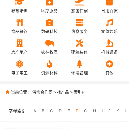
教育培训
医疗服务
旅游住宿
日用百货
食品餐饮
数码科技
信息服务
文体娱乐
房产地产
农林牧渔
建筑装修
机械设备
电子电工
资源材料
环境管理
其他
当前位置：
供需合作网
>
找产品
>
索引F
字母索引：
A
B
C
D
E
F
G
H
I
J
K
L