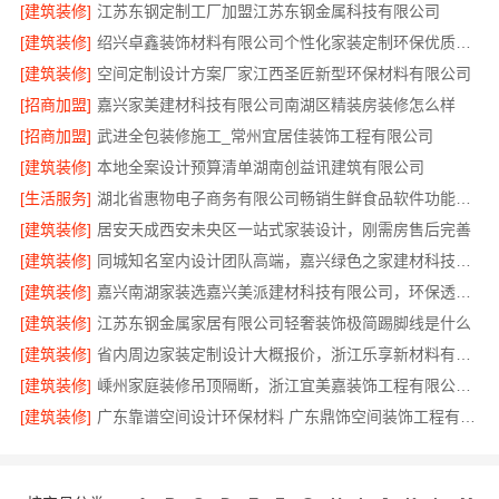
[建筑装修]
江苏东钢定制工厂加盟江苏东钢金属科技有限公司
[建筑装修]
绍兴卓鑫装饰材料有限公司个性化家装定制环保优质材料
[建筑装修]
空间定制设计方案厂家江西圣匠新型环保材料有限公司
[招商加盟]
嘉兴家美建材科技有限公司南湖区精装房装修怎么样
[招商加盟]
武进全包装修施工_常州宜居佳装饰工程有限公司
[建筑装修]
本地全案设计预算清单湖南创益讯建筑有限公司
[生活服务]
湖北省惠物电子商务有限公司畅销生鲜食品软件功能解析
[建筑装修]
居安天成西安未央区一站式家装设计，刚需房售后完善
[建筑装修]
同城知名室内设计团队高端，嘉兴绿色之家建材科技有限公司
[建筑装修]
嘉兴南湖家装选嘉兴美派建材科技有限公司，环保透明报价
[建筑装修]
江苏东钢金属家居有限公司轻奢装饰极简踢脚线是什么
[建筑装修]
省内周边家装定制设计大概报价，浙江乐享新材料有限公司品质保障
[建筑装修]
嵊州家庭装修吊顶隔断，浙江宜美嘉装饰工程有限公司专业服务
[建筑装修]
广东靠谱空间设计环保材料 广东鼎饰空间装饰工程有限公司