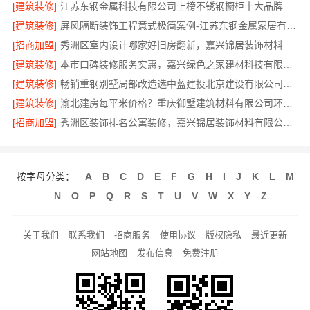
[建筑装修]
江苏东钢金属科技有限公司上榜不锈钢橱柜十大品牌
[建筑装修]
屏风隔断装饰工程意式极简案例-江苏东钢金属家居有限公司
[招商加盟]
秀洲区室内设计哪家好旧房翻新，嘉兴锦居装饰材料有限公司
[建筑装修]
本市口碑装修服务实惠，嘉兴绿色之家建材科技有限公司透明全包
[建筑装修]
畅销重钢别墅局部改造选中蓝建投北京建设有限公司四川
[建筑装修]
渝北建房每平米价格？重庆御墅建筑材料有限公司环保材料
[招商加盟]
秀洲区装饰排名公寓装修，嘉兴锦居装饰材料有限公司品质交付
按字母分类：
A
B
C
D
E
F
G
H
I
J
K
L
M
N
O
P
Q
R
S
T
U
V
W
X
Y
Z
关于我们
联系我们
招商服务
使用协议
版权隐私
最近更新
网站地图
发布信息
免费注册