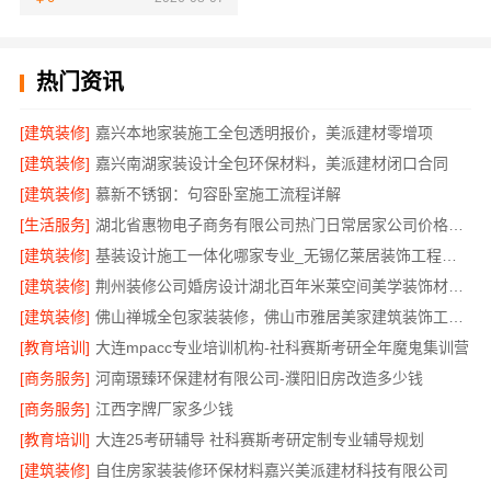
热门资讯
[建筑装修]
嘉兴本地家装施工全包透明报价，美派建材零增项
[建筑装修]
嘉兴南湖家装设计全包环保材料，美派建材闭口合同
[建筑装修]
慕新不锈钢：句容卧室施工流程详解
[生活服务]
湖北省惠物电子商务有限公司热门日常居家公司价格分析
[建筑装修]
基装设计施工一体化哪家专业_无锡亿莱居装饰工程材料有限公司
[建筑装修]
荆州装修公司婚房设计湖北百年米莱空间美学装饰材料有限公司
[建筑装修]
佛山禅城全包家装装修，佛山市雅居美家建筑装饰工程有限公司全程托管
[教育培训]
大连mpacc专业培训机构-社科赛斯考研全年魔鬼集训营
[商务服务]
河南璟臻环保建材有限公司-濮阳旧房改造多少钱
[商务服务]
江西字牌厂家多少钱
[教育培训]
大连25考研辅导 社科赛斯考研定制专业辅导规划
[建筑装修]
自住房家装装修环保材料嘉兴美派建材科技有限公司