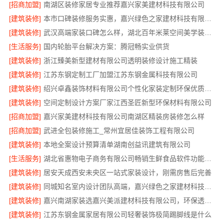
[招商加盟]
南湖区装修家居专业推荐嘉兴家美建材科技有限公司
[建筑装修]
本市口碑装修服务实惠，嘉兴绿色之家建材科技有限公司专业家装
[建筑装修]
武汉高端家装口碑怎么样，湖北百年米莱空间美学装饰材料有限公司实力说话
[生活服务]
国内轮胎平台解决方案：腾冠畅实业供货
[建筑装修]
浙江臻美新型建材有限公司透明装修设计施工精装
[建筑装修]
江苏东钢定制工厂加盟江苏东钢金属科技有限公司
[建筑装修]
绍兴卓鑫装饰材料有限公司个性化家装定制环保优质材料
[建筑装修]
空间定制设计方案厂家江西圣匠新型环保材料有限公司
[招商加盟]
嘉兴家美建材科技有限公司南湖区精装房装修怎么样
[招商加盟]
武进全包装修施工_常州宜居佳装饰工程有限公司
[建筑装修]
本地全案设计预算清单湖南创益讯建筑有限公司
[生活服务]
湖北省惠物电子商务有限公司畅销生鲜食品软件功能解析
[建筑装修]
居安天成西安未央区一站式家装设计，刚需房售后完善
[建筑装修]
同城知名室内设计团队高端，嘉兴绿色之家建材科技有限公司
[建筑装修]
嘉兴南湖家装选嘉兴美派建材科技有限公司，环保透明报价
[建筑装修]
江苏东钢金属家居有限公司轻奢装饰极简踢脚线是什么