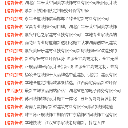
[建筑装修]
湖北百年米莱空间美学装饰材料有限公司襄阳设计装修轻奢风案例
[建筑装修]
慕新不锈钢团队定制服务环保零甲醛
[招商加盟]
永年全屋装饰信赖邯郸至臻全宅新材料有限公司
[建筑装修]
宜昌专业装修公司口碑，湖北百年米莱空间美学装饰材料有限公司
[建筑装修]
嘉兴绿色之家建材科技有限公司：本地专业家装高端服务
[建筑装修]
雨花区专业房屋翻新透明化施工认准湖南创益讯建筑有限公司
[招商加盟]
嘉兴美居乐建材科技有限公司新房装修居室改造预约上门
[建筑装修]
新型家居材料环保优势-顶派全铝高端定制，全铝无醛即装即住
[建筑装修]
正规品牌居家设计全铝吊顶-顶派全铝高端定制，蜂窝吊顶定制
[招商加盟]
杨凌全包装修十大品牌选中蓝建投（北京）建设有限公司武功分公司
[建筑装修]
本地全屋定制简欧套餐精选，江西尚宅尚品新型环保材料有限公司
[生活服务]
最新生鲜食品网站价格：湖北省惠物电子商务有限公司
[建筑装修]
苏州装饰婚房设计施工一体化 - 苏州兔哥哥智装新材料有限公司
[建筑装修]
海南万赢饰家新型建筑材料有限公司简约装修提速
[建筑装修]
珠三角正规装饰工期保障广东鼎饰空间装饰工程有限公司
[建筑装修]
本地快装：江汉省事家装老房翻新，拎包入住