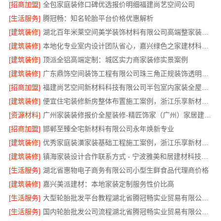
[招商加盟]
全包家庭装修口碑优选报价明细福建尚艺空间公司
[生活服务]
腾冠畅：知名轮胎平台价格优惠解析
[建筑装修]
湖北百年米莱空间美学装饰材料有限公司高端整家装修老房翻新
[建筑装修]
本地化专业室内设计团队省心，嘉兴绿色之家建材科技有限公司全程托管
[建筑装修]
顶派全铝高端定制：城区实力商家装修实景案例
[建筑装修]
广东鼎饰空间装饰工程有限公司珠三角正规装饰透明化施工
[招商加盟]
福建尚艺空间新材料科技有限公司半包室内家装全屋改造
[建筑装修]
便宜住宅装修新房整体布置施工案例，浙江乐享新材料有限公司为您详解
[资源材料]
广州家装装修报价全屋装修-精匠饰家（广州）家居建材有限公司
[招商加盟]
邯郸至臻全宅新材料有限公司永年焕新专业
[建筑装修]
优秀家庭装潢家装基础工程施工案例，浙江乐享新材料有限公司案例展示
[建筑装修]
镇海家装设计合作联系方式 - 宁波雅美和居建材科技有限公司预约咨询
[生活服务]
湖北省惠物电子商务有限公司小型生鲜食品代理商价格
[建筑装修]
嘉兴美派建材：本地家装定制服务性价比高
[生活服务]
大型轮胎批发平台教程湖北省腾冠畅实业贸易有限公司采购指南
[生活服务]
国内轮胎批发公司流程湖北省腾冠畅实业贸易有限公司规范交易