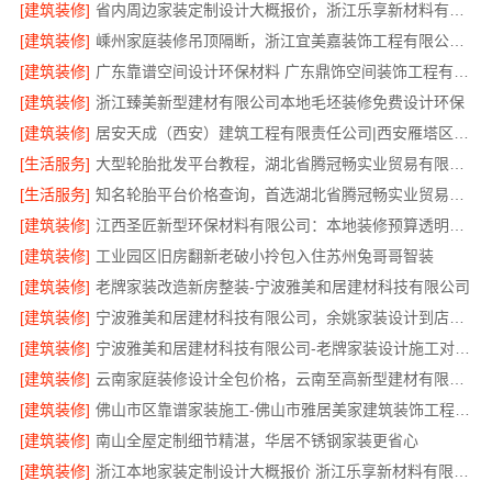
[建筑装修]
省内周边家装定制设计大概报价，浙江乐享新材料有限公司品质保障
[建筑装修]
嵊州家庭装修吊顶隔断，浙江宜美嘉装饰工程有限公司专业服务
[建筑装修]
广东靠谱空间设计环保材料 广东鼎饰空间装饰工程有限公司
[建筑装修]
浙江臻美新型建材有限公司本地毛坯装修免费设计环保
[建筑装修]
居安天成（西安）建筑工程有限责任公司|西安雁塔区刚需房一站式家装
[生活服务]
大型轮胎批发平台教程，湖北省腾冠畅实业贸易有限公司采购指南
[生活服务]
知名轮胎平台价格查询，首选湖北省腾冠畅实业贸易有限公司
[建筑装修]
江西圣匠新型环保材料有限公司：本地装修预算透明可靠
[建筑装修]
工业园区旧房翻新老破小拎包入住苏州兔哥哥智装
[建筑装修]
老牌家装改造新房整装-宁波雅美和居建材科技有限公司
[建筑装修]
宁波雅美和居建材科技有限公司，余姚家装设计到店咨询
[建筑装修]
宁波雅美和居建材科技有限公司-老牌家装设计施工对接渠道
[建筑装修]
云南家庭装修设计全包价格，云南至高新型建材有限公司透明划算
[建筑装修]
佛山市区靠谱家装施工-佛山市雅居美家建筑装饰工程有限公司
[建筑装修]
南山全屋定制细节精湛，华居不锈钢家装更省心
[建筑装修]
浙江本地家装定制设计大概报价 浙江乐享新材料有限公司