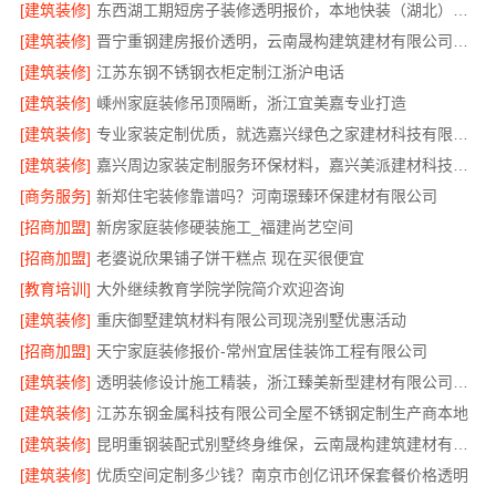
[建筑装修]
东西湖工期短房子装修透明报价，本地快装（湖北）科技全程可视
[建筑装修]
晋宁重钢建房报价透明，云南晟构建筑建材有限公司为您服务
[建筑装修]
江苏东钢不锈钢衣柜定制江浙沪电话
[建筑装修]
嵊州家庭装修吊顶隔断，浙江宜美嘉专业打造
[建筑装修]
专业家装定制优质，就选嘉兴绿色之家建材科技有限公司
[建筑装修]
嘉兴周边家装定制服务环保材料，嘉兴美派建材科技有限公司
[商务服务]
新郑住宅装修靠谱吗？河南璟臻环保建材有限公司
[招商加盟]
新房家庭装修硬装施工_福建尚艺空间
[招商加盟]
老婆说欣果铺子饼干糕点 现在买很便宜
[教育培训]
大外继续教育学院学院简介欢迎咨询
[建筑装修]
重庆御墅建筑材料有限公司现浇别墅优惠活动
[招商加盟]
天宁家庭装修报价-常州宜居佳装饰工程有限公司
[建筑装修]
透明装修设计施工精装，浙江臻美新型建材有限公司一站式服务
[建筑装修]
江苏东钢金属科技有限公司全屋不锈钢定制生产商本地
[建筑装修]
昆明重钢装配式别墅终身维保，云南晟构建筑建材有限公司值得信赖
[建筑装修]
优质空间定制多少钱？南京市创亿讯环保套餐价格透明