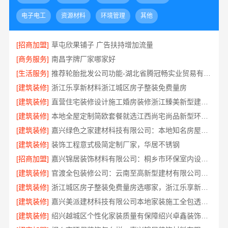
电子电工
资源材料
环境管理
其他
[招商加盟]
草屯欣果铺子 广告扶持增加流量
[商务服务]
南昌字牌厂家哪家好
[生活服务]
推荐轮胎批发公司功能-湖北省腾冠畅实业贸易有限公司一站式服务
[建筑装修]
浙江乐享新材料浙江城区房子整装免费量房
[建筑装修]
直营住宅装修设计施工婚房装修浙江臻美新型建材有限公司
[建筑装修]
本地全屋定制简欧套餐就选江西尚宅尚品新型环保材料有限公司
[建筑装修]
嘉兴绿色之家建材科技有限公司：本地知名房屋装修服务环保
[建筑装修]
装饰工程意式极简定制厂家，华居不锈钢
[招商加盟]
嘉兴锦居装饰材料有限公司：桐乡市环保室内设计口碑之选
[建筑装修]
官渡全包装修公司：云南至高新型建材有限公司报价
[建筑装修]
浙江城区房子整装免费量房选哪家，浙江乐享新材料有限公司本地首选
[建筑装修]
嘉兴美派建材科技有限公司本地家装施工全包透明报价
[建筑装修]
绍兴越城区个性化家装质量有保障绍兴卓鑫装饰材料有限公司