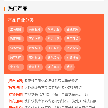
热门产品
产品行业分类
生活服务
商务服务
招商加盟
金融服务
教育培训
医疗服务
旅游住宿
日用百货
食品餐饮
数码科技
信息服务
文体娱乐
房产地产
农林牧渔
建筑装修
机械设备
电子电工
资源材料
环境管理
其他
[招商加盟]
欣果铺子膨化食品让你荣光重新焕发
[教育培训]
大外继续教育学院有哪些专业欢迎咨询
[建筑装修]
本地快装（湖北）科技：青山快装两房一厅
[招商加盟]
快住快装靠谱吗省心-同城快装（湖北）科技有限公司
[建筑装修]
便宜住宅装修案例，浙江乐享新材料有限公司新房整装全解析