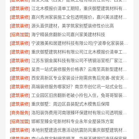
[建筑装修]
江北木模报价清单工期短，重庆御墅建筑材料有限公司为您服务
[建筑装修]
嘉兴秀洲家装施工全包透明报价，嘉兴美派建材科技有限公司
[建筑装修]
源头直供建材，美学筑家别墅装修性价比高
[招商加盟]
海宁精装房翻新公司嘉兴家美建材科技
[建筑装修]
宁波雅美和居建材科技有限公司|宁波奉化家装装修线下门店地址
[建筑装修]
重庆御墅建筑材料有限公司江北木模报价清单工期短
[建筑装修]
江苏东钢金属科技有限公司不锈钢浴室柜厂家江浙沪加盟
[建筑装修]
呈贡一站式装修服务价格表？云南至高新型建材有限公司公开透明
[建筑装修]
西安高新区专业家装设计刚需房售后完善-居安天成建筑工程
[建筑装修]
高端装修服务哪家好？南京市创亿讯一站式全包更省心
[建筑装修]
工业园区旧房翻新老破小拎包入住，兔哥哥智装焕新居住体验
[建筑装修]
重庆御墅：周边区县装配式木模售后保障
[商务服务]
洛阳装饰费用河南璟臻环保建材有限公司透明报价一站式省心装修
[招商加盟]
邯郸至臻全宅新材料专业永年全屋装饰方案
[建筑装修]
本地别墅建造优惠活动抗震防风重庆御墅建筑材料有限公司
[建筑装修]
南山全屋定制细节精湛，华居不锈钢打造环保家居