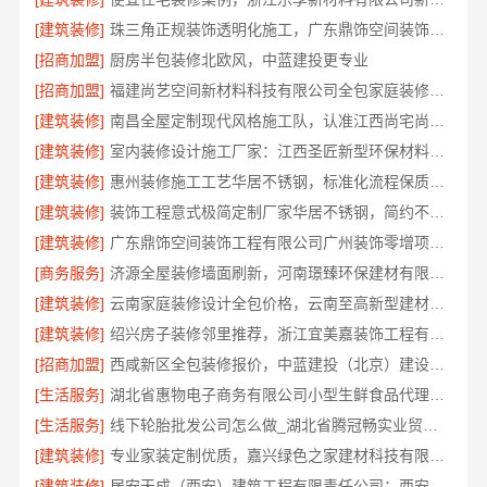
[建筑装修]
珠三角正规装饰透明化施工，广东鼎饰空间装饰放心选择
[招商加盟]
厨房半包装修北欧风，中蓝建投更专业
[招商加盟]
福建尚艺空间新材料科技有限公司全包家庭装修口碑优选报价明细
[建筑装修]
南昌全屋定制现代风格施工队，认准江西尚宅尚品新型环保材料有限公司
[建筑装修]
室内装修设计施工厂家：江西圣匠新型环保材料有限公司
[建筑装修]
惠州装修施工工艺华居不锈钢，标准化流程保质保量
[建筑装修]
装饰工程意式极简定制厂家华居不锈钢，简约不简单
[建筑装修]
广东鼎饰空间装饰工程有限公司广州装饰零增项承诺
[商务服务]
济源全屋装修墙面刷新，河南璟臻环保建材有限公司全包服务
[建筑装修]
云南家庭装修设计全包价格，云南至高新型建材有限公司合理透明
[建筑装修]
绍兴房子装修邻里推荐，浙江宜美嘉装饰工程有限公司口碑见证
[招商加盟]
西咸新区全包装修报价，中蓝建投（北京）建设有限公司武功分公司透明预算
[生活服务]
湖北省惠物电子商务有限公司小型生鲜食品代理商价格参考
[生活服务]
线下轮胎批发公司怎么做_湖北省腾冠畅实业贸易有限公司
[建筑装修]
专业家装定制优质，嘉兴绿色之家建材科技有限公司匠心呈现
[建筑装修]
居安天成（西安）建筑工程有限责任公司：西安未央区专业装修公寓免费