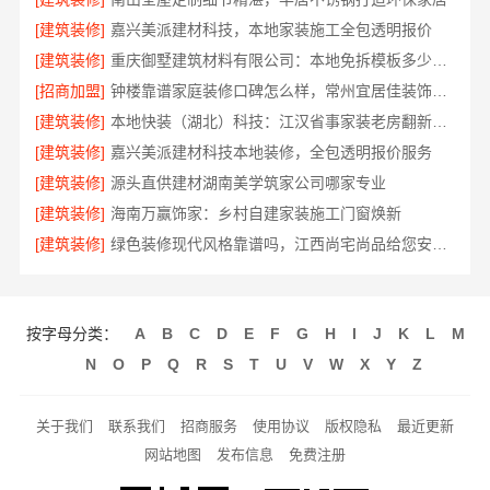
[建筑装修]
嘉兴美派建材科技，本地家装施工全包透明报价
[建筑装修]
重庆御墅建筑材料有限公司：本地免拆模板多少钱一平
[招商加盟]
钟楼靠谱家庭装修口碑怎么样，常州宜居佳装饰工程有限公司口碑解析
[建筑装修]
本地快装（湖北）科技：江汉省事家装老房翻新无忧入住
[建筑装修]
嘉兴美派建材科技本地装修，全包透明报价服务
[建筑装修]
源头直供建材湖南美学筑家公司哪家专业
[建筑装修]
海南万赢饰家：乡村自建家装施工门窗焕新
[建筑装修]
绿色装修现代风格靠谱吗，江西尚宅尚品给您安心答案
按字母分类：
A
B
C
D
E
F
G
H
I
J
K
L
M
N
O
P
Q
R
S
T
U
V
W
X
Y
Z
关于我们
联系我们
招商服务
使用协议
版权隐私
最近更新
网站地图
发布信息
免费注册