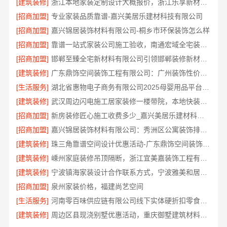
[建筑装修]
浙江本地家装定制设计大概报价，浙江乐享新材料有限公司
[招商加盟]
专业家装品质靠谱-嘉兴美居乐建材科技有限公司
[招商加盟]
嘉兴锦居装饰材料有限公司-桐乡市环保装饰怎么样
[招商加盟]
靠谱一站式家装公司施工验收，南通宏域全宅装饰建材有限公司
[招商加盟]
邯郸至臻全宅新材料有限公司引领邯郸装修新材料革命
[建筑装修]
广东鼎饰空间装饰工程有限公司：广州装饰性价比排名零增项承诺
[生活服务]
湖北省惠物电子商务有限公司2025母婴用品平台优缺点
[建筑装修]
武汉周边闪电施工居家装修一楼带院，本地快装（湖北）科技
[招商加盟]
新房装修匠心施工收费多少_嘉兴美居乐建材科技有限公司
[招商加盟]
嘉兴锦居装饰材料有限公司：秀洲区公寓装饰排名口碑好
[建筑装修]
珠三角靠谱空间设计优惠活动-广东鼎饰空间装饰工程有限公司
[建筑装修]
嵊州家庭装修吊顶隔断，浙江宜美嘉装饰工程有限公司
[建筑装修]
宁波镇海家装设计合作联系方式，宁波雅美和居建材科技有限公司等您
[招商加盟]
泉州家装价格，福建尚艺空间
[生活服务]
河南零百味供应链有限公司线下实体硬折扣零食铺全域盈利
[建筑装修]
周边区县现浇别墅优惠活动，重庆御墅建筑材料有限公司环保之选