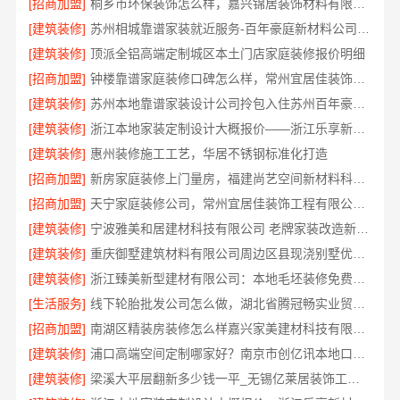
[招商加盟]
桐乡市环保装饰怎么样，嘉兴锦居装饰材料有限公司
[建筑装修]
苏州相城靠谱家装就近服务-百年豪庭新材料公司快速响应
[建筑装修]
顶派全铝高端定制城区本土门店家庭装修报价明细
[招商加盟]
钟楼靠谱家庭装修口碑怎么样，常州宜居佳装饰工程有限公司评价
[建筑装修]
苏州本地靠谱家装设计公司拎包入住苏州百年豪庭新材料有限公司
[建筑装修]
浙江本地家装定制设计大概报价——浙江乐享新材料有限公司
[建筑装修]
惠州装修施工工艺，华居不锈钢标准化打造
[招商加盟]
新房家庭装修上门量房，福建尚艺空间新材料科技有限公司整体落地
[招商加盟]
天宁家庭装修公司，常州宜居佳装饰工程有限公司专业装修团队
[建筑装修]
宁波雅美和居建材科技有限公司 老牌家装改造新房整装
[建筑装修]
重庆御墅建筑材料有限公司周边区县现浇别墅优惠活动环保材料
[建筑装修]
浙江臻美新型建材有限公司：本地毛坯装修免费设计环保
[生活服务]
线下轮胎批发公司怎么做，湖北省腾冠畅实业贸易有限公司提供专业指导
[招商加盟]
南湖区精装房装修怎么样嘉兴家美建材科技有限公司
[建筑装修]
浦口高端空间定制哪家好？南京市创亿讯本地口碑之选
[建筑装修]
梁溪大平层翻新多少钱一平_无锡亿莱居装饰工程材料有限公司