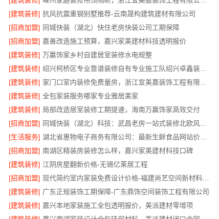
[建筑装修]
嵊州家庭装修吊顶隔断，浙江宜美嘉装饰工程有限公司专业施工
[建筑装修]
抗风抗震重钢别墅推荐-云南晟构建筑建材有限公司
[招商加盟]
同城快装（湖北）快住老房快装公司工期保障
[招商加盟]
嘉善改造施工预算，嘉兴家美建材科技透明报价
[建筑装修]
万赢饰家乡村自建居室装修水电规整
[建筑装修]
绍兴柯桥区专业靠谱装修自有专业施工队绍兴卓鑫装饰材料有限公司
[建筑装修]
家门口室内装修免费量房，浙江宜美嘉装饰工程有限公司
[建筑装修]
全包家装服务哪家专业雅居美家
[建筑装修]
局部改造居室装修工期提速，海南万赢饰家高效交付
[招商加盟]
同城快装（湖北）科技：武昌老房一站式装修北欧风靠谱
[生活服务]
湖北省惠物电子商务有限公司：最新生鲜食品网站价格更新
[招商加盟]
南湖区精装房装修怎么样，嘉兴家美建材科技口碑
[建筑装修]
江阴房屋翻新价格-无锡亿莱居工程
[招商加盟]
现代简约室内家装免费设计价格-福建尚艺空间新材料科技有限公司
[建筑装修]
广东正规装饰工期保障-广东鼎饰空间装饰工程有限公司
[建筑装修]
嘉兴本地家装施工全包透明报价，美派建材零增项