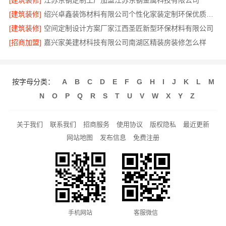
[建筑装修]
江苏东钢定制工厂加盟江苏东钢金属科技有限公司
[建筑装修]
绍兴卓鑫装饰材料有限公司个性化家装定制环保优质材料
[建筑装修]
空间定制设计方案厂家江西圣匠新型环保材料有限公司
[招商加盟]
嘉兴家美建材科技有限公司南湖区精装房装修怎么样
按字母分类：
A
B
C
D
E
F
G
H
I
J
K
L
M
N
O
P
Q
R
S
T
U
V
W
X
Y
Z
关于我们
联系我们
招商服务
使用协议
版权隐私
最近更新
网站地图
发布信息
免费注册
手机网站
客服微信