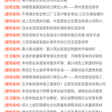
[建筑装修]
重庆御墅定制化现浇别墅抗震
[招商加盟]
钟楼靠谱家庭装修口碑怎么样——常州宜居佳装饰
[建筑装修]
不锈钢衣柜定制工厂江浙沪联系电话-江苏东钢金属科技有限公司
[建筑装修]
线上农村建房功能，中蓝建投北京建设有限公司四川全程托管服务
[建筑装修]
顶派全铝高端定制家装防潮防腐在线咨询
[建筑装修]
西安高新区专业家装设计刚需房售后完善-居安天成
[建筑装修]
江苏高端家装报价南京市创亿讯无恶意增项
[建筑装修]
嘉兴美派建材：嘉兴周边家装定制服务环保材料
[生活服务]
全程护航量贩零食铺无忧经营：河南零百味供应链有限公司加盟
[建筑装修]
本地知名房屋装修服务环保：嘉兴绿色之家建材科技
[建筑装修]
雨花区专业装饰零增项承诺——湖南创益讯建筑有限公司
[招商加盟]
钟楼靠谱家庭装修口碑怎么样——常州宜居佳装饰工程有限公司
[建筑装修]
五华新房装修施工哪家好？云南至高新型建材有限公司
[建筑装修]
本地全案设计预算清单创益讯建筑，湖南创益讯建筑有限公司透明全包
[生活服务]
大型轮胎批发平台教程，湖北省腾冠畅实业贸易有限公司
[建筑装修]
绍兴上虞区精细化全包质量有保障选绍兴卓鑫装饰材料有限公司