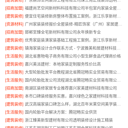
[建筑装修]
广东鼎饰空间装饰工程有限公司珠三角正规装饰透明化施工
[招商加盟]
福建尚艺空间新材料科技有限公司半包室内家装全屋改造
[建筑装修]
便宜住宅装修新房整体布置施工案例，浙江乐享新材料有限公司为您详解
[资源材料]
广州家装装修报价全屋装修-精匠饰家（广州）家居建材有限公司
[招商加盟]
邯郸至臻全宅新材料有限公司永年焕新专业
[建筑装修]
优秀家庭装潢家装基础工程施工案例，浙江乐享新材料有限公司案例展示
[建筑装修]
镇海家装设计合作联系方式 - 宁波雅美和居建材科技有限公司预约咨询
[生活服务]
湖北省惠物电子商务有限公司小型生鲜食品代理商价格
[建筑装修]
嘉兴美派建材：本地家装定制服务性价比高
[生活服务]
大型轮胎批发平台教程湖北省腾冠畅实业贸易有限公司采购指南
[生活服务]
国内轮胎批发公司流程湖北省腾冠畅实业贸易有限公司规范交易
[招商加盟]
南湖区装修家居专业推荐嘉兴家美建材科技有限公司
[建筑装修]
本市口碑装修服务实惠，嘉兴绿色之家建材科技有限公司专业家装
[建筑装修]
武汉高端家装口碑怎么样，湖北百年米莱空间美学装饰材料有限公司实力说话
[生活服务]
国内轮胎平台解决方案：腾冠畅实业供货
[建筑装修]
浙江臻美新型建材有限公司透明装修设计施工精装