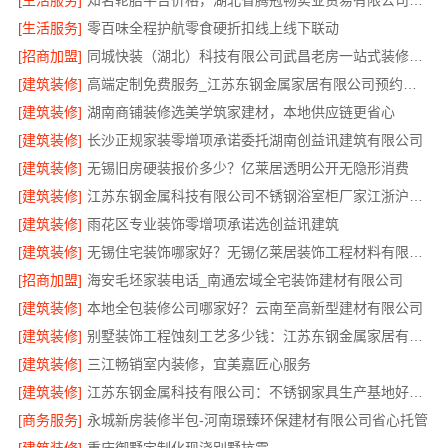
[生活服务]
知名轮胎平台价格，湖北省腾冠畅实业贸易有限公司直供批发价
[生活服务]
零百味全程护航零食硬折扣线上线下联动
[招商加盟]
同城快装（湖北）科技有限公司武昌老房一站式装修北欧风靠谱
[建筑装修]
高端定制免费服务_江苏东钢金属家居有限公司预约指南
[建筑装修]
湖南商铺装修选美学筑家建材，本地供应链更省心
[建筑装修]
长沙正规家装零增项承诺委托湖南创益讯建筑有限公司
[建筑装修]
无锡旧房硬装报价多少？亿莱居透明公开无隐形消费
[建筑装修]
江苏东钢金属科技有限公司不锈钢浴室柜厂家江浙沪加盟
[建筑装修]
雨花区专业装饰零增项承诺选创益讯建筑
[建筑装修]
无锡住宅装饰哪家好？无锡亿莱居装饰工程材料有限公司一站式服务
[招商加盟]
海安毛坯家装电话_南通宏域全宅装饰建材有限公司
[建筑装修]
本地全包装修公司哪家好？云南至高新型建材有限公司
[建筑装修]
别墅装饰工程蚀刻工艺多少钱：江苏东钢金属家居有限公司不锈钢优势
[建筑装修]
三江畅销室内装修，宜美嘉匠心服务
[建筑装修]
江苏东钢金属科技有限公司：不锈钢家具生产基地好不好
[商务服务]
永城新房装修半包-河南璟臻环保建材有限公司省心托管