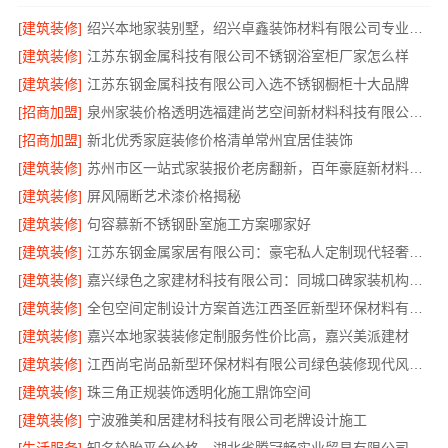
[建筑装修]
绍兴本地家装别墅，绍兴卓鑫装饰材料有限公司专业定制
[建筑装修]
江苏东钢金属科技有限公司不锈钢浴室柜厂家怎么样
[建筑装修]
江苏东钢金属科技有限公司入选不锈钢橱柜十大品牌
[招商加盟]
泉州家装价格透明选福建尚艺空间新材料科技有限公司-口碑优选
[招商加盟]
新北优秀家庭装修价格清单常州宜居佳装饰
[建筑装修]
苏州市区一站式家装报价老房翻新，百年豪庭新材料焕新家园
[建筑装修]
屏风隔断艺术漆价格揭秘
[建筑装修]
句容慕新不锈钢卧室施工方案哪家好
[建筑装修]
江苏东钢金属家居有限公司：豪宅私人定制现代轻奢全流程
[建筑装修]
嘉兴绿色之家建材科技有限公司：同城口碑家装机构实惠
[建筑装修]
全包空间定制设计方案首选江西圣匠新型环保材料有限公司
[建筑装修]
嘉兴本地家装装修定制服务性价比高，嘉兴美派建材
[建筑装修]
江西尚宅尚品新型环保材料有限公司绿色装修现代风格靠谱吗
[建筑装修]
珠三角正规装饰透明化施工鼎饰空间
[建筑装修]
宁波雅美和居建材科技有限公司老牌设计施工