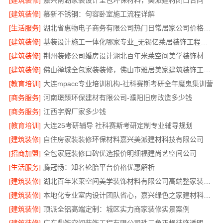
[建筑装修]
嘉兴南湖家装设计全包环保材料，美派建材闭口合同
[建筑装修]
慕新不锈钢：句容卧室施工流程详解
[生活服务]
湖北省惠物电子商务有限公司热门日常居家公司价格分析
[建筑装修]
基装设计施工一体化哪家专业_无锡亿莱居装饰工程材料有限公司
[建筑装修]
荆州装修公司婚房设计湖北百年米莱空间美学装饰材料有限公司
[建筑装修]
佛山禅城全包家装装修，佛山市雅居美家建筑装饰工程有限公司全程托管
[教育培训]
大连mpacc专业培训机构-社科赛斯考研全年魔鬼集训营
[商务服务]
河南璟臻环保建材有限公司-濮阳旧房改造多少钱
[商务服务]
江西字牌厂家多少钱
[教育培训]
大连25考研辅导 社科赛斯考研定制专业辅导规划
[建筑装修]
自住房家装装修环保材料嘉兴美派建材科技有限公司
[招商加盟]
全包家庭装修口碑优选报价明细福建尚艺空间公司
[生活服务]
腾冠畅：知名轮胎平台价格优惠解析
[建筑装修]
湖北百年米莱空间美学装饰材料有限公司高端整家装修老房翻新
[建筑装修]
本地化专业室内设计团队省心，嘉兴绿色之家建材科技有限公司全程托管
[建筑装修]
顶派全铝高端定制：城区实力商家装修实景案例