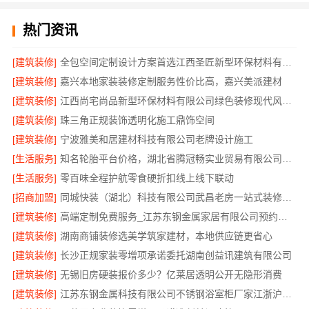
热门资讯
[建筑装修]
全包空间定制设计方案首选江西圣匠新型环保材料有限公司
[建筑装修]
嘉兴本地家装装修定制服务性价比高，嘉兴美派建材
[建筑装修]
江西尚宅尚品新型环保材料有限公司绿色装修现代风格靠谱吗
[建筑装修]
珠三角正规装饰透明化施工鼎饰空间
[建筑装修]
宁波雅美和居建材科技有限公司老牌设计施工
[生活服务]
知名轮胎平台价格，湖北省腾冠畅实业贸易有限公司直供批发价
[生活服务]
零百味全程护航零食硬折扣线上线下联动
[招商加盟]
同城快装（湖北）科技有限公司武昌老房一站式装修北欧风靠谱
[建筑装修]
高端定制免费服务_江苏东钢金属家居有限公司预约指南
[建筑装修]
湖南商铺装修选美学筑家建材，本地供应链更省心
[建筑装修]
长沙正规家装零增项承诺委托湖南创益讯建筑有限公司
[建筑装修]
无锡旧房硬装报价多少？亿莱居透明公开无隐形消费
[建筑装修]
江苏东钢金属科技有限公司不锈钢浴室柜厂家江浙沪加盟