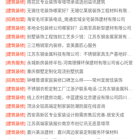
[建筑装修]
雨花区专业装饰零增项承诺选创益讯建筑
[建筑装修]
无锡住宅装饰哪家好？无锡亿莱居装饰工程材料有限公司一站式服务
[招商加盟]
海安毛坯家装电话_南通宏域全宅装饰建材有限公司
[建筑装修]
本地全包装修公司哪家好？云南至高新型建材有限公司
[建筑装修]
别墅装饰工程蚀刻工艺多少钱：江苏东钢金属家居有限公司不锈钢优势
[建筑装修]
三江畅销室内装修，宜美嘉匠心服务
[建筑装修]
江苏东钢金属科技有限公司：不锈钢家具生产基地好不好
[商务服务]
永城新房装修半包-河南璟臻环保建材有限公司省心托管
[建筑装修]
重庆御墅定制化现浇别墅抗震
[招商加盟]
钟楼靠谱家庭装修口碑怎么样——常州宜居佳装饰
[建筑装修]
不锈钢衣柜定制工厂江浙沪联系电话-江苏东钢金属科技有限公司
[建筑装修]
线上农村建房功能，中蓝建投北京建设有限公司四川全程托管服务
[建筑装修]
顶派全铝高端定制家装防潮防腐在线咨询
[建筑装修]
西安高新区专业家装设计刚需房售后完善-居安天成
[建筑装修]
江苏高端家装报价南京市创亿讯无恶意增项
[建筑装修]
嘉兴美派建材：嘉兴周边家装定制服务环保材料