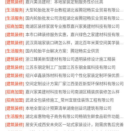
[建筑装修]
嘉兴美派建材：本地家装定制服务性价比高
[生活服务]
大型轮胎批发平台教程湖北省腾冠畅实业贸易有限公司采购指南
[生活服务]
国内轮胎批发公司流程湖北省腾冠畅实业贸易有限公司规范交易
[招商加盟]
南湖区装修家居专业推荐嘉兴家美建材科技有限公司
[建筑装修]
本市口碑装修服务实惠，嘉兴绿色之家建材科技有限公司专业家装
[建筑装修]
武汉高端家装口碑怎么样，湖北百年米莱空间美学装饰材料有限公司实力说话
[生活服务]
国内轮胎平台解决方案：腾冠畅实业供货
[建筑装修]
浙江臻美新型建材有限公司透明装修设计施工精装
[建筑装修]
江苏东钢定制工厂加盟江苏东钢金属科技有限公司
[建筑装修]
绍兴卓鑫装饰材料有限公司个性化家装定制环保优质材料
[建筑装修]
空间定制设计方案厂家江西圣匠新型环保材料有限公司
[招商加盟]
嘉兴家美建材科技有限公司南湖区精装房装修怎么样
[招商加盟]
武进全包装修施工_常州宜居佳装饰工程有限公司
[建筑装修]
本地全案设计预算清单湖南创益讯建筑有限公司
[生活服务]
湖北省惠物电子商务有限公司畅销生鲜食品软件功能解析
[建筑装修]
居安天成西安未央区一站式家装设计，刚需房售后完善