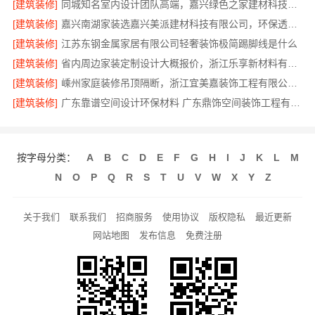
[建筑装修]
同城知名室内设计团队高端，嘉兴绿色之家建材科技有限公司
[建筑装修]
嘉兴南湖家装选嘉兴美派建材科技有限公司，环保透明报价
[建筑装修]
江苏东钢金属家居有限公司轻奢装饰极简踢脚线是什么
[建筑装修]
省内周边家装定制设计大概报价，浙江乐享新材料有限公司品质保障
[建筑装修]
嵊州家庭装修吊顶隔断，浙江宜美嘉装饰工程有限公司专业服务
[建筑装修]
广东靠谱空间设计环保材料 广东鼎饰空间装饰工程有限公司
按字母分类：
A
B
C
D
E
F
G
H
I
J
K
L
M
N
O
P
Q
R
S
T
U
V
W
X
Y
Z
关于我们
联系我们
招商服务
使用协议
版权隐私
最近更新
网站地图
发布信息
免费注册