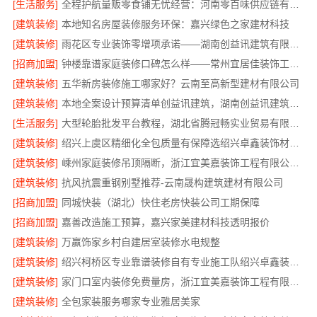
[生活服务]
全程护航量贩零食铺无忧经营：河南零百味供应链有限公司加盟
[建筑装修]
本地知名房屋装修服务环保：嘉兴绿色之家建材科技
[建筑装修]
雨花区专业装饰零增项承诺——湖南创益讯建筑有限公司
[招商加盟]
钟楼靠谱家庭装修口碑怎么样——常州宜居佳装饰工程有限公司
[建筑装修]
五华新房装修施工哪家好？云南至高新型建材有限公司
[建筑装修]
本地全案设计预算清单创益讯建筑，湖南创益讯建筑有限公司透明全包
[生活服务]
大型轮胎批发平台教程，湖北省腾冠畅实业贸易有限公司
[建筑装修]
绍兴上虞区精细化全包质量有保障选绍兴卓鑫装饰材料有限公司
[建筑装修]
嵊州家庭装修吊顶隔断，浙江宜美嘉装饰工程有限公司专业施工
[建筑装修]
抗风抗震重钢别墅推荐-云南晟构建筑建材有限公司
[招商加盟]
同城快装（湖北）快住老房快装公司工期保障
[招商加盟]
嘉善改造施工预算，嘉兴家美建材科技透明报价
[建筑装修]
万赢饰家乡村自建居室装修水电规整
[建筑装修]
绍兴柯桥区专业靠谱装修自有专业施工队绍兴卓鑫装饰材料有限公司
[建筑装修]
家门口室内装修免费量房，浙江宜美嘉装饰工程有限公司
[建筑装修]
全包家装服务哪家专业雅居美家