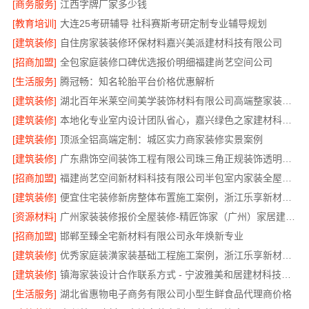
[商务服务]
江西字牌厂家多少钱
[教育培训]
大连25考研辅导 社科赛斯考研定制专业辅导规划
[建筑装修]
自住房家装装修环保材料嘉兴美派建材科技有限公司
[招商加盟]
全包家庭装修口碑优选报价明细福建尚艺空间公司
[生活服务]
腾冠畅：知名轮胎平台价格优惠解析
[建筑装修]
湖北百年米莱空间美学装饰材料有限公司高端整家装修老房翻新
[建筑装修]
本地化专业室内设计团队省心，嘉兴绿色之家建材科技有限公司全程托管
[建筑装修]
顶派全铝高端定制：城区实力商家装修实景案例
[建筑装修]
广东鼎饰空间装饰工程有限公司珠三角正规装饰透明化施工
[招商加盟]
福建尚艺空间新材料科技有限公司半包室内家装全屋改造
[建筑装修]
便宜住宅装修新房整体布置施工案例，浙江乐享新材料有限公司为您详解
[资源材料]
广州家装装修报价全屋装修-精匠饰家（广州）家居建材有限公司
[招商加盟]
邯郸至臻全宅新材料有限公司永年焕新专业
[建筑装修]
优秀家庭装潢家装基础工程施工案例，浙江乐享新材料有限公司案例展示
[建筑装修]
镇海家装设计合作联系方式 - 宁波雅美和居建材科技有限公司预约咨询
[生活服务]
湖北省惠物电子商务有限公司小型生鲜食品代理商价格