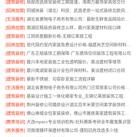
[建筑装修]
局部改造居室装修工期提速，海南万赢饰家高效交付
[招商加盟]
同城快装（湖北）科技：武昌老房一站式装修北欧风靠谱
[生活服务]
湖北省惠物电子商务有限公司：最新生鲜食品网站价格更新
[招商加盟]
南湖区精装房装修怎么样，嘉兴家美建材科技口碑
[建筑装修]
江阴房屋翻新价格-无锡亿莱居工程
[招商加盟]
现代简约室内家装免费设计价格-福建尚艺空间新材料科技有限公司
[建筑装修]
广东正规装饰工期保障-广东鼎饰空间装饰工程有限公司
[建筑装修]
嘉兴本地家装施工全包透明报价，美派建材零增项
[建筑装修]
嘉兴南湖家装设计全包环保材料，美派建材闭口合同
[建筑装修]
慕新不锈钢：句容卧室施工流程详解
[生活服务]
湖北省惠物电子商务有限公司热门日常居家公司价格分析
[建筑装修]
基装设计施工一体化哪家专业_无锡亿莱居装饰工程材料有限公司
[建筑装修]
荆州装修公司婚房设计湖北百年米莱空间美学装饰材料有限公司
[建筑装修]
佛山禅城全包家装装修，佛山市雅居美家建筑装饰工程有限公司全程托管
[教育培训]
大连mpacc专业培训机构-社科赛斯考研全年魔鬼集训营
[商务服务]
河南璟臻环保建材有限公司-濮阳旧房改造多少钱