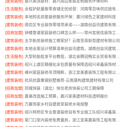
[建筑装修]
嘉兴美派建材：嘉兴周边家装定制服务环保材料
[生活服务]
全程护航量贩零食铺无忧经营：河南零百味供应链有限公司加盟
[建筑装修]
本地知名房屋装修服务环保：嘉兴绿色之家建材科技
[建筑装修]
雨花区专业装饰零增项承诺——湖南创益讯建筑有限公司
[招商加盟]
钟楼靠谱家庭装修口碑怎么样——常州宜居佳装饰工程有限公司
[建筑装修]
五华新房装修施工哪家好？云南至高新型建材有限公司
[建筑装修]
本地全案设计预算清单创益讯建筑，湖南创益讯建筑有限公司透明全包
[生活服务]
大型轮胎批发平台教程，湖北省腾冠畅实业贸易有限公司
[建筑装修]
绍兴上虞区精细化全包质量有保障选绍兴卓鑫装饰材料有限公司
[建筑装修]
嵊州家庭装修吊顶隔断，浙江宜美嘉装饰工程有限公司专业施工
[建筑装修]
抗风抗震重钢别墅推荐-云南晟构建筑建材有限公司
[招商加盟]
同城快装（湖北）快住老房快装公司工期保障
[招商加盟]
嘉善改造施工预算，嘉兴家美建材科技透明报价
[建筑装修]
万赢饰家乡村自建居室装修水电规整
[建筑装修]
绍兴柯桥区专业靠谱装修自有专业施工队绍兴卓鑫装饰材料有限公司
[建筑装修]
家门口室内装修免费量房，浙江宜美嘉装饰工程有限公司