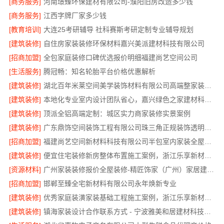
[商务服务]
河南璟臻环保建材有限公司-濮阳旧房改造多少钱
[商务服务]
江西字牌厂家多少钱
[教育培训]
大连25考研辅导 社科赛斯考研定制专业辅导规划
[建筑装修]
自住房家装装修环保材料嘉兴美派建材科技有限公司
[招商加盟]
全包家庭装修口碑优选报价明细福建尚艺空间公司
[生活服务]
腾冠畅：知名轮胎平台价格优惠解析
[建筑装修]
湖北百年米莱空间美学装饰材料有限公司高端整家装修老房翻新
[建筑装修]
本地化专业室内设计团队省心，嘉兴绿色之家建材科技有限公司全程托管
[建筑装修]
顶派全铝高端定制：城区实力商家装修实景案例
[建筑装修]
广东鼎饰空间装饰工程有限公司珠三角正规装饰透明化施工
[招商加盟]
福建尚艺空间新材料科技有限公司半包室内家装全屋改造
[建筑装修]
便宜住宅装修新房整体布置施工案例，浙江乐享新材料有限公司为您详解
[资源材料]
广州家装装修报价全屋装修-精匠饰家（广州）家居建材有限公司
[招商加盟]
邯郸至臻全宅新材料有限公司永年焕新专业
[建筑装修]
优秀家庭装潢家装基础工程施工案例，浙江乐享新材料有限公司案例展示
[建筑装修]
镇海家装设计合作联系方式 - 宁波雅美和居建材科技有限公司预约咨询