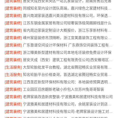
[建筑装修]
居安天成西安未央区一站式家装设计，刚需房售后完善
[建筑装修]
同城知名室内设计团队高端，嘉兴绿色之家建材科技有限公司
[建筑装修]
嘉兴南湖家装选嘉兴美派建材科技有限公司，环保透明报价
[建筑装修]
江苏东钢金属家居有限公司轻奢装饰极简踢脚线是什么
[建筑装修]
省内周边家装定制设计大概报价，浙江乐享新材料有限公司品质保障
[建筑装修]
嵊州家庭装修吊顶隔断，浙江宜美嘉装饰工程有限公司专业服务
[建筑装修]
广东靠谱空间设计环保材料 广东鼎饰空间装饰工程有限公司
[建筑装修]
浙江臻美新型建材有限公司本地毛坯装修免费设计环保
[建筑装修]
居安天成（西安）建筑工程有限责任公司|西安雁塔区刚需房一站式家装
[生活服务]
大型轮胎批发平台教程，湖北省腾冠畅实业贸易有限公司采购指南
[生活服务]
知名轮胎平台价格查询，首选湖北省腾冠畅实业贸易有限公司
[建筑装修]
江西圣匠新型环保材料有限公司：本地装修预算透明可靠
[建筑装修]
工业园区旧房翻新老破小拎包入住苏州兔哥哥智装
[建筑装修]
老牌家装改造新房整装-宁波雅美和居建材科技有限公司
[建筑装修]
宁波雅美和居建材科技有限公司，余姚家装设计到店咨询
[建筑装修]
宁波雅美和居建材科技有限公司-老牌家装设计施工对接渠道