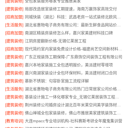
[建筑装修]
全包家装服务哪家专业雅居美家
[建筑装修]
局部改造居室装修工期提速，海南万赢饰家高效交付
[招商加盟]
同城快装（湖北）科技：武昌老房一站式装修北欧风靠谱
[生活服务]
湖北省惠物电子商务有限公司：最新生鲜食品网站价格更新
[招商加盟]
南湖区精装房装修怎么样，嘉兴家美建材科技口碑
[建筑装修]
江阴房屋翻新价格-无锡亿莱居工程
[招商加盟]
现代简约室内家装免费设计价格-福建尚艺空间新材料科技有限公司
[建筑装修]
广东正规装饰工期保障-广东鼎饰空间装饰工程有限公司
[建筑装修]
嘉兴本地家装施工全包透明报价，美派建材零增项
[建筑装修]
嘉兴南湖家装设计全包环保材料，美派建材闭口合同
[建筑装修]
慕新不锈钢：句容卧室施工流程详解
[生活服务]
湖北省惠物电子商务有限公司热门日常居家公司价格分析
[建筑装修]
基装设计施工一体化哪家专业_无锡亿莱居装饰工程材料有限公司
[建筑装修]
荆州装修公司婚房设计湖北百年米莱空间美学装饰材料有限公司
[建筑装修]
佛山禅城全包家装装修，佛山市雅居美家建筑装饰工程有限公司全程托管
[教育培训]
大连mpacc专业培训机构-社科赛斯考研全年魔鬼集训营