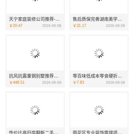
天宁家庭装修公司推荐-宜居佳专业团队
售后质保完善湖南美学筑家公司软装配套湖南美学筑家
￥20.47
￥31.17
2026-08-08
2026-08-08
抗风抗震重钢别墅推荐，云南晟构建筑建材有限公司懂云南气候
零百味低成本零食硬折扣适配全场景，河南零百味供应链有限公司
￥448.51
￥7.83
2026-08-08
2026-08-08
性价比高旧房翻新二手房案例，苏州兔哥哥智装新材料
雨花区专业装饰零增项承诺，湖南创益讯建筑有限公司靠谱