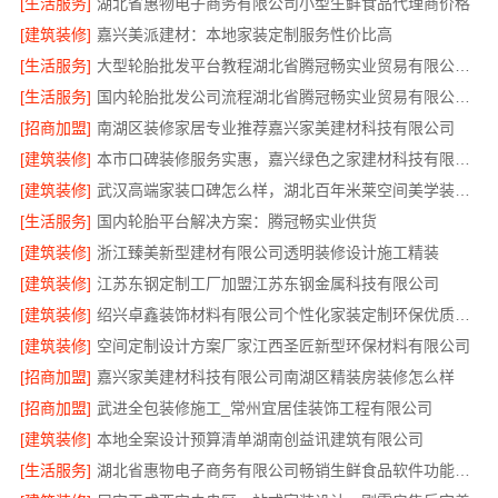
[生活服务]
湖北省惠物电子商务有限公司小型生鲜食品代理商价格
[建筑装修]
嘉兴美派建材：本地家装定制服务性价比高
[生活服务]
大型轮胎批发平台教程湖北省腾冠畅实业贸易有限公司采购指南
[生活服务]
国内轮胎批发公司流程湖北省腾冠畅实业贸易有限公司规范交易
[招商加盟]
南湖区装修家居专业推荐嘉兴家美建材科技有限公司
[建筑装修]
本市口碑装修服务实惠，嘉兴绿色之家建材科技有限公司专业家装
[建筑装修]
武汉高端家装口碑怎么样，湖北百年米莱空间美学装饰材料有限公司实力说话
[生活服务]
国内轮胎平台解决方案：腾冠畅实业供货
[建筑装修]
浙江臻美新型建材有限公司透明装修设计施工精装
[建筑装修]
江苏东钢定制工厂加盟江苏东钢金属科技有限公司
[建筑装修]
绍兴卓鑫装饰材料有限公司个性化家装定制环保优质材料
[建筑装修]
空间定制设计方案厂家江西圣匠新型环保材料有限公司
[招商加盟]
嘉兴家美建材科技有限公司南湖区精装房装修怎么样
[招商加盟]
武进全包装修施工_常州宜居佳装饰工程有限公司
[建筑装修]
本地全案设计预算清单湖南创益讯建筑有限公司
[生活服务]
湖北省惠物电子商务有限公司畅销生鲜食品软件功能解析