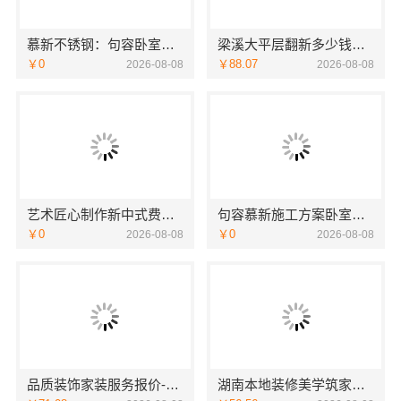
慕新不锈钢：句容卧室施工方案评测
梁溪大平层翻新多少钱一平_无锡亿莱居装饰工程材料有限公司
￥0
￥88.07
2026-08-08
2026-08-08
艺术匠心制作新中式费用——江苏东钢金属家居详解
句容慕新施工方案卧室哪家好，慕新不锈钢全案装修口碑
￥0
￥0
2026-08-08
2026-08-08
品质装饰家装服务报价-雅居美家
湖南本地装修美学筑家新房装修怎么选