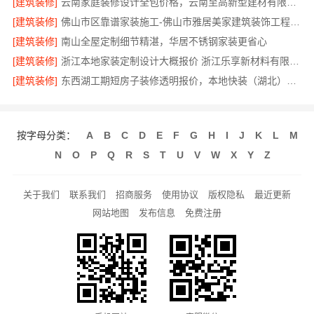
[建筑装修]
云南家庭装修设计全包价格，云南至高新型建材有限公司透明划算
[建筑装修]
佛山市区靠谱家装施工-佛山市雅居美家建筑装饰工程有限公司
[建筑装修]
南山全屋定制细节精湛，华居不锈钢家装更省心
[建筑装修]
浙江本地家装定制设计大概报价 浙江乐享新材料有限公司
[建筑装修]
东西湖工期短房子装修透明报价，本地快装（湖北）科技全程可视
按字母分类：
A
B
C
D
E
F
G
H
I
J
K
L
M
N
O
P
Q
R
S
T
U
V
W
X
Y
Z
关于我们
联系我们
招商服务
使用协议
版权隐私
最近更新
网站地图
发布信息
免费注册