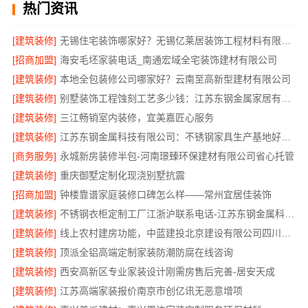
热门资讯
[建筑装修]
无锡住宅装饰哪家好？无锡亿莱居装饰工程材料有限公司一站式服务
[招商加盟]
海安毛坯家装电话_南通宏域全宅装饰建材有限公司
[建筑装修]
本地全包装修公司哪家好？云南至高新型建材有限公司
[建筑装修]
别墅装饰工程蚀刻工艺多少钱：江苏东钢金属家居有限公司不锈钢优势
[建筑装修]
三江畅销室内装修，宜美嘉匠心服务
[建筑装修]
江苏东钢金属科技有限公司：不锈钢家具生产基地好不好
[商务服务]
永城新房装修半包-河南璟臻环保建材有限公司省心托管
[建筑装修]
重庆御墅定制化现浇别墅抗震
[招商加盟]
钟楼靠谱家庭装修口碑怎么样——常州宜居佳装饰
[建筑装修]
不锈钢衣柜定制工厂江浙沪联系电话-江苏东钢金属科技有限公司
[建筑装修]
线上农村建房功能，中蓝建投北京建设有限公司四川全程托管服务
[建筑装修]
顶派全铝高端定制家装防潮防腐在线咨询
[建筑装修]
西安高新区专业家装设计刚需房售后完善-居安天成
[建筑装修]
江苏高端家装报价南京市创亿讯无恶意增项