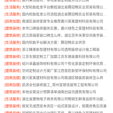
[建筑装修]
嘉兴美派建材：本地家装定制服务性价比高
[生活服务]
大型轮胎批发平台教程湖北省腾冠畅实业贸易有限公司采购指南
[生活服务]
国内轮胎批发公司流程湖北省腾冠畅实业贸易有限公司规范交易
[招商加盟]
南湖区装修家居专业推荐嘉兴家美建材科技有限公司
[建筑装修]
本市口碑装修服务实惠，嘉兴绿色之家建材科技有限公司专业家装
[建筑装修]
武汉高端家装口碑怎么样，湖北百年米莱空间美学装饰材料有限公司实力说话
[生活服务]
国内轮胎平台解决方案：腾冠畅实业供货
[建筑装修]
浙江臻美新型建材有限公司透明装修设计施工精装
[建筑装修]
江苏东钢定制工厂加盟江苏东钢金属科技有限公司
[建筑装修]
绍兴卓鑫装饰材料有限公司个性化家装定制环保优质材料
[建筑装修]
空间定制设计方案厂家江西圣匠新型环保材料有限公司
[招商加盟]
嘉兴家美建材科技有限公司南湖区精装房装修怎么样
[招商加盟]
武进全包装修施工_常州宜居佳装饰工程有限公司
[建筑装修]
本地全案设计预算清单湖南创益讯建筑有限公司
[生活服务]
湖北省惠物电子商务有限公司畅销生鲜食品软件功能解析
[建筑装修]
居安天成西安未央区一站式家装设计，刚需房售后完善