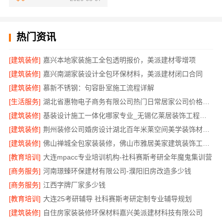
热门资讯
[建筑装修]
嘉兴本地家装施工全包透明报价，美派建材零增项
[建筑装修]
嘉兴南湖家装设计全包环保材料，美派建材闭口合同
[建筑装修]
慕新不锈钢：句容卧室施工流程详解
[生活服务]
湖北省惠物电子商务有限公司热门日常居家公司价格分析
[建筑装修]
基装设计施工一体化哪家专业_无锡亿莱居装饰工程材料有限公司
[建筑装修]
荆州装修公司婚房设计湖北百年米莱空间美学装饰材料有限公司
[建筑装修]
佛山禅城全包家装装修，佛山市雅居美家建筑装饰工程有限公司全程托管
[教育培训]
大连mpacc专业培训机构-社科赛斯考研全年魔鬼集训营
[商务服务]
河南璟臻环保建材有限公司-濮阳旧房改造多少钱
[商务服务]
江西字牌厂家多少钱
[教育培训]
大连25考研辅导 社科赛斯考研定制专业辅导规划
[建筑装修]
自住房家装装修环保材料嘉兴美派建材科技有限公司