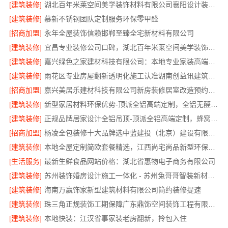
[建筑装修]
湖北百年米莱空间美学装饰材料有限公司襄阳设计装修轻奢风案例
[建筑装修]
慕新不锈钢团队定制服务环保零甲醛
[招商加盟]
永年全屋装饰信赖邯郸至臻全宅新材料有限公司
[建筑装修]
宜昌专业装修公司口碑，湖北百年米莱空间美学装饰材料有限公司
[建筑装修]
嘉兴绿色之家建材科技有限公司：本地专业家装高端服务
[建筑装修]
雨花区专业房屋翻新透明化施工认准湖南创益讯建筑有限公司
[招商加盟]
嘉兴美居乐建材科技有限公司新房装修居室改造预约上门
[建筑装修]
新型家居材料环保优势-顶派全铝高端定制，全铝无醛即装即住
[建筑装修]
正规品牌居家设计全铝吊顶-顶派全铝高端定制，蜂窝吊顶定制
[招商加盟]
杨凌全包装修十大品牌选中蓝建投（北京）建设有限公司武功分公司
[建筑装修]
本地全屋定制简欧套餐精选，江西尚宅尚品新型环保材料有限公司
[生活服务]
最新生鲜食品网站价格：湖北省惠物电子商务有限公司
[建筑装修]
苏州装饰婚房设计施工一体化 - 苏州兔哥哥智装新材料有限公司
[建筑装修]
海南万赢饰家新型建筑材料有限公司简约装修提速
[建筑装修]
珠三角正规装饰工期保障广东鼎饰空间装饰工程有限公司
[建筑装修]
本地快装：江汉省事家装老房翻新，拎包入住