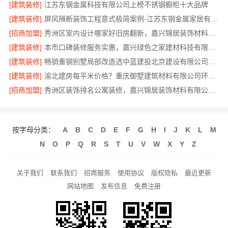
[建筑装修]
江苏东钢金属科技有限公司上榜不锈钢橱柜十大品牌
[建筑装修]
屏风隔断装饰工程意式极简案例-江苏东钢金属家居有限公司
[招商加盟]
秀洲区室内设计哪家好旧房翻新，嘉兴锦居装饰材料有限公司
[建筑装修]
本市口碑装修服务实惠，嘉兴绿色之家建材科技有限公司透明全包
[建筑装修]
畅销重钢别墅局部改造选中蓝建投北京建设有限公司四川
[建筑装修]
渝北建房每平米价格？重庆御墅建筑材料有限公司环保材料
[招商加盟]
秀洲区装饰排名公寓装修，嘉兴锦居装饰材料有限公司品质交付
按字母分类：
A
B
C
D
E
F
G
H
I
J
K
L
M
N
O
P
Q
R
S
T
U
V
W
X
Y
Z
关于我们
联系我们
招商服务
使用协议
版权隐私
最近更新
网站地图
发布信息
免费注册