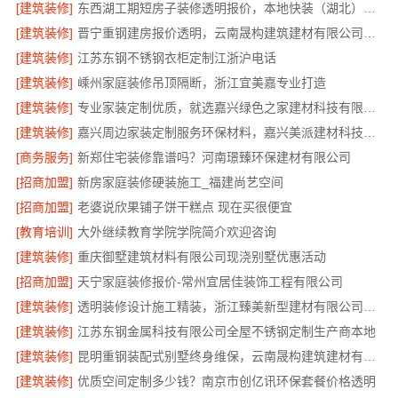
[建筑装修]
东西湖工期短房子装修透明报价，本地快装（湖北）科技全程可视
[建筑装修]
晋宁重钢建房报价透明，云南晟构建筑建材有限公司为您服务
[建筑装修]
江苏东钢不锈钢衣柜定制江浙沪电话
[建筑装修]
嵊州家庭装修吊顶隔断，浙江宜美嘉专业打造
[建筑装修]
专业家装定制优质，就选嘉兴绿色之家建材科技有限公司
[建筑装修]
嘉兴周边家装定制服务环保材料，嘉兴美派建材科技有限公司
[商务服务]
新郑住宅装修靠谱吗？河南璟臻环保建材有限公司
[招商加盟]
新房家庭装修硬装施工_福建尚艺空间
[招商加盟]
老婆说欣果铺子饼干糕点 现在买很便宜
[教育培训]
大外继续教育学院学院简介欢迎咨询
[建筑装修]
重庆御墅建筑材料有限公司现浇别墅优惠活动
[招商加盟]
天宁家庭装修报价-常州宜居佳装饰工程有限公司
[建筑装修]
透明装修设计施工精装，浙江臻美新型建材有限公司一站式服务
[建筑装修]
江苏东钢金属科技有限公司全屋不锈钢定制生产商本地
[建筑装修]
昆明重钢装配式别墅终身维保，云南晟构建筑建材有限公司值得信赖
[建筑装修]
优质空间定制多少钱？南京市创亿讯环保套餐价格透明