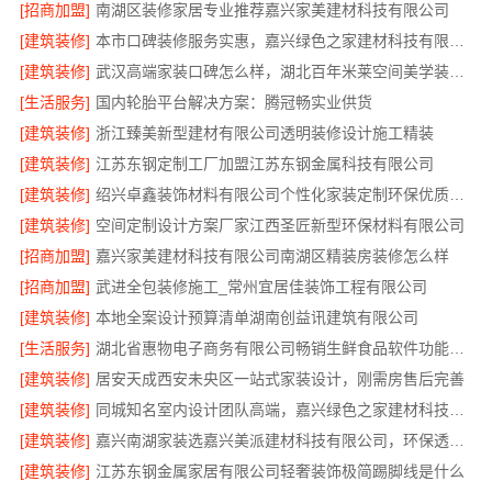
[招商加盟]
南湖区装修家居专业推荐嘉兴家美建材科技有限公司
[建筑装修]
本市口碑装修服务实惠，嘉兴绿色之家建材科技有限公司专业家装
[建筑装修]
武汉高端家装口碑怎么样，湖北百年米莱空间美学装饰材料有限公司实力说话
[生活服务]
国内轮胎平台解决方案：腾冠畅实业供货
[建筑装修]
浙江臻美新型建材有限公司透明装修设计施工精装
[建筑装修]
江苏东钢定制工厂加盟江苏东钢金属科技有限公司
[建筑装修]
绍兴卓鑫装饰材料有限公司个性化家装定制环保优质材料
[建筑装修]
空间定制设计方案厂家江西圣匠新型环保材料有限公司
[招商加盟]
嘉兴家美建材科技有限公司南湖区精装房装修怎么样
[招商加盟]
武进全包装修施工_常州宜居佳装饰工程有限公司
[建筑装修]
本地全案设计预算清单湖南创益讯建筑有限公司
[生活服务]
湖北省惠物电子商务有限公司畅销生鲜食品软件功能解析
[建筑装修]
居安天成西安未央区一站式家装设计，刚需房售后完善
[建筑装修]
同城知名室内设计团队高端，嘉兴绿色之家建材科技有限公司
[建筑装修]
嘉兴南湖家装选嘉兴美派建材科技有限公司，环保透明报价
[建筑装修]
江苏东钢金属家居有限公司轻奢装饰极简踢脚线是什么