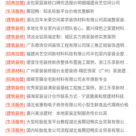
[招商加盟]
全包家庭装修口碑优选报价明细福建尚艺空间公司
[生活服务]
腾冠畅：知名轮胎平台价格优惠解析
[建筑装修]
湖北百年米莱空间美学装饰材料有限公司高端整家装修老房翻新
[建筑装修]
本地化专业室内设计团队省心，嘉兴绿色之家建材科技有限公司全程托管
[建筑装修]
顶派全铝高端定制：城区实力商家装修实景案例
[建筑装修]
广东鼎饰空间装饰工程有限公司珠三角正规装饰透明化施工
[招商加盟]
福建尚艺空间新材料科技有限公司半包室内家装全屋改造
[建筑装修]
便宜住宅装修新房整体布置施工案例，浙江乐享新材料有限公司为您详解
[资源材料]
广州家装装修报价全屋装修-精匠饰家（广州）家居建材有限公司
[招商加盟]
邯郸至臻全宅新材料有限公司永年焕新专业
[建筑装修]
优秀家庭装潢家装基础工程施工案例，浙江乐享新材料有限公司案例展示
[建筑装修]
镇海家装设计合作联系方式 - 宁波雅美和居建材科技有限公司预约咨询
[生活服务]
湖北省惠物电子商务有限公司小型生鲜食品代理商价格
[建筑装修]
嘉兴美派建材：本地家装定制服务性价比高
[生活服务]
大型轮胎批发平台教程湖北省腾冠畅实业贸易有限公司采购指南
[生活服务]
国内轮胎批发公司流程湖北省腾冠畅实业贸易有限公司规范交易