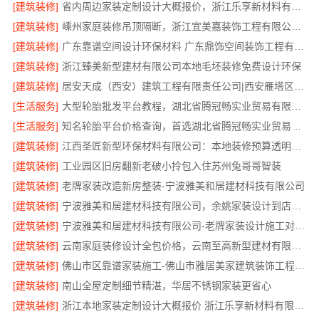
[建筑装修]
省内周边家装定制设计大概报价，浙江乐享新材料有限公司品质保障
[建筑装修]
嵊州家庭装修吊顶隔断，浙江宜美嘉装饰工程有限公司专业服务
[建筑装修]
广东靠谱空间设计环保材料 广东鼎饰空间装饰工程有限公司
[建筑装修]
浙江臻美新型建材有限公司本地毛坯装修免费设计环保
[建筑装修]
居安天成（西安）建筑工程有限责任公司|西安雁塔区刚需房一站式家装
[生活服务]
大型轮胎批发平台教程，湖北省腾冠畅实业贸易有限公司采购指南
[生活服务]
知名轮胎平台价格查询，首选湖北省腾冠畅实业贸易有限公司
[建筑装修]
江西圣匠新型环保材料有限公司：本地装修预算透明可靠
[建筑装修]
工业园区旧房翻新老破小拎包入住苏州兔哥哥智装
[建筑装修]
老牌家装改造新房整装-宁波雅美和居建材科技有限公司
[建筑装修]
宁波雅美和居建材科技有限公司，余姚家装设计到店咨询
[建筑装修]
宁波雅美和居建材科技有限公司-老牌家装设计施工对接渠道
[建筑装修]
云南家庭装修设计全包价格，云南至高新型建材有限公司透明划算
[建筑装修]
佛山市区靠谱家装施工-佛山市雅居美家建筑装饰工程有限公司
[建筑装修]
南山全屋定制细节精湛，华居不锈钢家装更省心
[建筑装修]
浙江本地家装定制设计大概报价 浙江乐享新材料有限公司