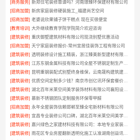
[商务服务]
新郑住宅装修靠谱吗？河南璟臻环保建材有限公司
[招商加盟]
新房家庭装修硬装施工_福建尚艺空间
[招商加盟]
老婆说欣果铺子饼干糕点 现在买很便宜
[教育培训]
大外继续教育学院学院简介欢迎咨询
[建筑装修]
重庆御墅建筑材料有限公司现浇别墅优惠活动
[招商加盟]
天宁家庭装修报价-常州宜居佳装饰工程有限公司
[建筑装修]
透明装修设计施工精装，浙江臻美新型建材有限公司一站式服务
[建筑装修]
江苏东钢金属科技有限公司全屋不锈钢定制生产商本地
[建筑装修]
昆明重钢装配式别墅终身维保，云南晟构建筑建材有限公司值得信赖
[建筑装修]
优质空间定制多少钱？南京市创亿讯环保套餐价格透明
[建筑装修]
湖北百年米莱空间美学装饰材料有限公司襄阳设计装修轻奢风案例
[建筑装修]
慕新不锈钢团队定制服务环保零甲醛
[招商加盟]
永年全屋装饰信赖邯郸至臻全宅新材料有限公司
[建筑装修]
宜昌专业装修公司口碑，湖北百年米莱空间美学装饰材料有限公司
[建筑装修]
嘉兴绿色之家建材科技有限公司：本地专业家装高端服务
[建筑装修]
雨花区专业房屋翻新透明化施工认准湖南创益讯建筑有限公司