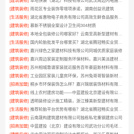
[建筑装修]
本地快装（湖北）科技有限公司武汉周边闪电施工居家装修一楼带院
[建筑装修]
雨花区专业装饰零增项承诺，湖南创益讯建筑
[生活服务]
湖北省惠物电子商务有限公司高效生鲜食品服务商价格
[建筑装修]
慕新不锈钢全案设计卫生间304材质
[建筑装修]
本地全包装修公司哪家好？云南至高新型建材有限公司值得信赖
[生活服务]
国内轮胎批发平台哪里买？湖北省腾冠畅实业贸易有限公司一手货源
[建筑装修]
嘉兴绿色之家建材科技有限公司同城优质家庭装修
[建筑装修]
嘉兴周边家装定制服务环保材料，嘉兴美派建材科技有限公司省心整装
[建筑装修]
苏州相城靠谱家装就近服务百年豪庭新材料有限公司
[建筑装修]
工业园区家装儿童房环保，苏州兔哥哥智装新材料有限公司从源头保障健康
[招商加盟]
桐乡市环保装饰怎么样？嘉兴锦居装饰材料有限公司
[建筑装修]
线上农村建房功能——中蓝建投北京建设有限公司四川全程托管服务解析
[建筑装修]
透明装修设计施工精装，浙江臻美新型建材有限公司让装修更放心
[生活服务]
推荐轮胎平台优势有哪些？湖北省腾冠畅实业贸易有限公司
[建筑装修]
云南晟构建筑建材有限公司独栋私宅重钢建房公司
[招商加盟]
中蓝建投（北京）建设有限公司武功分公司毛坯房新中式半包装修详解