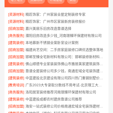
电子电工
资源材料
环境管理
其他
[资源材料]
精匠饰家：广州家装全屋定制装修专家
[资源材料]
精匠饰家：广州市区家装新房装修报价
[招商加盟]
嘉兴美居乐旧房改造靠谱选择
[商务服务]
濮阳旧房改造多少钱_河南璟臻环保建材有限公司
[建筑装修]
本地慕新不锈钢全案卧室设计案例
[招商加盟]
福建尚艺空间：二手房家庭装修口碑优选整体落地
[招商加盟]
邯郸至臻全宅新材料有限公司：邯郸装修新材料革新者
[建筑装修]
佛山顺德专业家装装饰佛山市雅居美家建筑装饰工程有限公司
[招商加盟]
靠谱全屋装修公司多少钱，南通宏域全宅装饰建材有限公司透明报价
[建筑装修]
中蓝建投北京建设有限公司四川热门重钢别墅价格详解
[教育培训]
广东2023大专录取分数线不用考试-北京理工大学珠海学院继教院
[商务服务]
洛阳居室装修推荐河南璟臻环保建材有限公司
[建筑装修]
中蓝建投成都农村建房靠谱公司推荐
[招商加盟]
海安一站式装修公司价格南通宏域全宅装饰建材有限公司