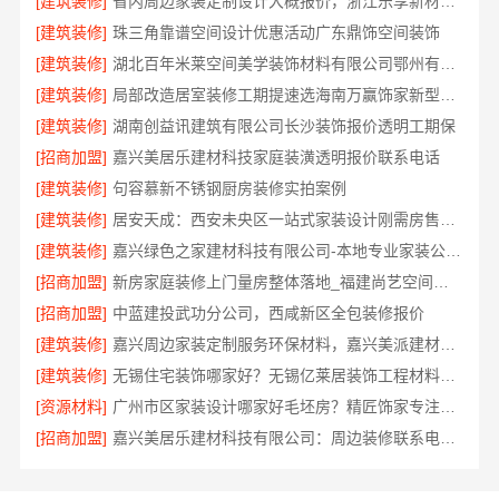
[建筑装修]
省内周边家装定制设计大概报价，浙江乐享新材料有限公司精准估算
[建筑装修]
珠三角靠谱空间设计优惠活动广东鼎饰空间装饰
[建筑装修]
湖北百年米莱空间美学装饰材料有限公司鄂州有设计感装修案例
[建筑装修]
局部改造居室装修工期提速选海南万赢饰家新型建筑材料有限公司
[建筑装修]
湖南创益讯建筑有限公司长沙装饰报价透明工期保
[招商加盟]
嘉兴美居乐建材科技家庭装潢透明报价联系电话
[建筑装修]
句容慕新不锈钢厨房装修实拍案例
[建筑装修]
居安天成：西安未央区一站式家装设计刚需房售后完善
[建筑装修]
嘉兴绿色之家建材科技有限公司-本地专业家装公司高端
[招商加盟]
新房家庭装修上门量房整体落地_福建尚艺空间新材料科技有限公司
[招商加盟]
中蓝建投武功分公司，西咸新区全包装修报价
[建筑装修]
嘉兴周边家装定制服务环保材料，嘉兴美派建材一站式整装
[建筑装修]
无锡住宅装饰哪家好？无锡亿莱居装饰工程材料有限公司值得选择
[资源材料]
广州市区家装设计哪家好毛坯房？精匠饰家专注定制
[招商加盟]
嘉兴美居乐建材科技有限公司：周边装修联系电话一览