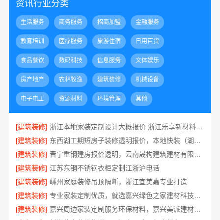
资讯行业分类
生活服务
商务服务
招商加盟
金融服务
教育培训
医疗服务
旅游住宿
日用百货
食品餐饮
数码科技
信息服务
文体娱乐
房产地产
农林牧渔
建筑装修
机械设备
电子电工
资源材料
环境管理
其他
[建筑装修]
浙江本地家装定制设计大概报价 浙江乐享新材料有限公司
[建筑装修]
东西湖工期短房子装修透明报价，本地快装（湖北）科技全程可视
[建筑装修]
晋宁重钢建房报价透明，云南晟构建筑建材有限公司为您服务
[建筑装修]
江苏东钢不锈钢衣柜定制江浙沪电话
[建筑装修]
嵊州家庭装修吊顶隔断，浙江宜美嘉专业打造
[建筑装修]
专业家装定制优质，就选嘉兴绿色之家建材科技有限公司
[建筑装修]
嘉兴周边家装定制服务环保材料，嘉兴美派建材科技有限公司