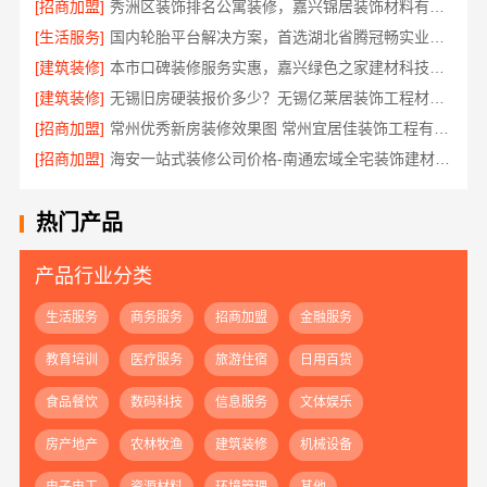
[招商加盟]
秀洲区装饰排名公寓装修，嘉兴锦居装饰材料有限公司品质交付
[生活服务]
国内轮胎平台解决方案，首选湖北省腾冠畅实业贸易有限公司
[建筑装修]
本市口碑装修服务实惠，嘉兴绿色之家建材科技有限公司
[建筑装修]
无锡旧房硬装报价多少？无锡亿莱居装饰工程材料有限公司给出透明答案
[招商加盟]
常州优秀新房装修效果图 常州宜居佳装饰工程有限公司
[招商加盟]
海安一站式装修公司价格-南通宏域全宅装饰建材有限公司
热门产品
产品行业分类
生活服务
商务服务
招商加盟
金融服务
教育培训
医疗服务
旅游住宿
日用百货
食品餐饮
数码科技
信息服务
文体娱乐
房产地产
农林牧渔
建筑装修
机械设备