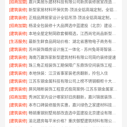
[招商加盟]
嘉兴美居乐建材科技有限公司新房装修居室改造预约上门
[建筑装修]
新型家居材料环保优势-顶派全铝高端定制，全铝无醛即装即住
[建筑装修]
正规品牌居家设计全铝吊顶-顶派全铝高端定制，蜂窝吊顶定制
[招商加盟]
杨凌全包装修十大品牌选中蓝建投（北京）建设有限公司武功分公司
[建筑装修]
本地全屋定制简欧套餐精选，江西尚宅尚品新型环保材料有限公司
[生活服务]
最新生鲜食品网站价格：湖北省惠物电子商务有限公司
[建筑装修]
苏州装饰婚房设计施工一体化 - 苏州兔哥哥智装新材料有限公司
[建筑装修]
海南万赢饰家新型建筑材料有限公司简约装修提速
[建筑装修]
珠三角正规装饰工期保障广东鼎饰空间装饰工程有限公司
[建筑装修]
本地快装：江汉省事家装老房翻新，拎包入住
[建筑装修]
江苏东钢金属科技有限公司上榜不锈钢橱柜十大品牌
[建筑装修]
屏风隔断装饰工程意式极简案例-江苏东钢金属家居有限公司
[招商加盟]
秀洲区室内设计哪家好旧房翻新，嘉兴锦居装饰材料有限公司
[建筑装修]
本市口碑装修服务实惠，嘉兴绿色之家建材科技有限公司透明全包
[建筑装修]
畅销重钢别墅局部改造选中蓝建投北京建设有限公司四川
[建筑装修]
渝北建房每平米价格？重庆御墅建筑材料有限公司环保材料